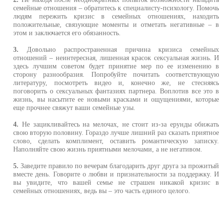
семейные отношения – обратитесь к специалисту-психологу. Помоч
людям пережить кризис в семейных отношениях, находит
положительные, связующие моменты и отметать негативные – 
этом и заключается его обязанность.
3.
Довольно распространенная причина кризиса семейны
отношений – неинтересная, лишенная красок сексуальная жизнь. 
здесь лучшим советом будет принятие мер по ее изменению 
сторону разнообразия. Попробуйте почитать соответствующу
литературу, посмотреть видео и, конечно же, не стесняяс
поговорить о сексуальных фантазиях партнера. Воплотив все это 
жизнь, вы насытите ее новыми красками и ощущениями, которы
еще прочнее свяжут ваши семейные узы.
4.
Не зацикливайтесь на мелочах, не стоит из-за ерунды обижат
свою вторую половину. Гораздо лучше лишний раз сказать приятно
слово, сделать комплимент, оставить романтическую записку
Наполняйте свою жизнь приятными мелочами, а не негативом.
5.
Заведите правило по вечерам благодарить друг друга за прожиты
вместе день. Говорите о любви и признательности за поддержку. 
вы увидите, что вашей семье не страшен никакой кризис 
семейных отношениях, ведь вы – это часть единого целого.