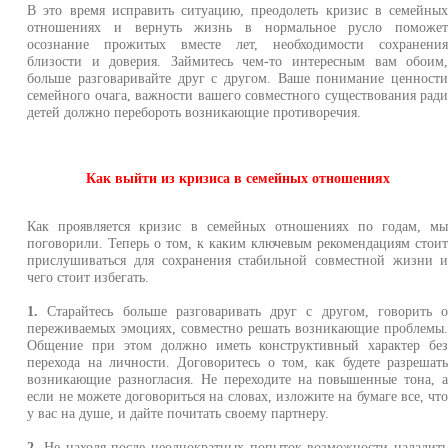
В это время исправить ситуацию, преодолеть кризис в семейны
отношениях и вернуть жизнь в нормальное русло поможе
осознание прожитых вместе лет, необходимости сохранени
близости и доверия. Займитесь чем-то интересным вам обоим
больше разговаривайте друг с другом. Ваше понимание ценност
семейного очага, важности вашего совместного существования рад
детей должно перебороть возникающие противоречия.
Как выйти из кризиса в семейных отношениях
Как проявляется кризис в семейных отношениях по годам, м
поговорили. Теперь о том, к каким ключевым рекомендациям стои
прислушиваться для сохранения стабильной совместной жизни 
чего стоит избегать.
1.
Старайтесь больше разговаривать друг с другом, говорить 
переживаемых эмоциях, совместно решать возникающие проблемы
Общение при этом должно иметь конструктивный характер бе
перехода на личности. Договоритесь о том, как будете разрешат
возникающие разногласия. Не переходите на повышенные тона, 
если не можете договориться на словах, изложите на бумаге все, чт
у вас на душе, и дайте почитать своему партнеру.
2.
Не находя после неоднократных попыток возможности наладит