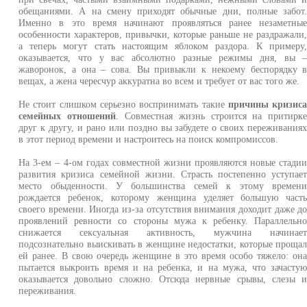
обещаниями. А на смену приходят обычные дни, полные забот
Именно в это время начинают проявляться ранее незаметны
особенности характеров, привычки, которые раньше не раздражали
а теперь могут стать настоящим яблоком раздора. К примеру
оказывается, что у вас абсолютно разные режимы дня, вы 
жаворонок, а она – сова. Вы привыкли к некоему беспорядку 
вещах, а жена чересчур аккуратна во всем и требует от вас того же.
Не стоит слишком серьезно воспринимать такие
причины кризис
семейных отношений
. Совместная жизнь строится на притирк
друг к другу, и рано или поздно вы забудете о своих переживания
в этот период времени и настроитесь на поиск компромиссов.
На 3-ем – 4-ом годах совместной жизни проявляются новые стади
развития кризиса семейной жизни. Страсть постепенно уступае
место обыденности. У большинства семей к этому времен
рождается ребенок, которому женщина уделяет большую част
своего времени. Иногда из-за отсутствия внимания доходит даже д
проявлений ревности со стороны мужа к ребенку. Параллельн
снижается сексуальная активность, мужчина начинае
подсознательно выискивать в женщине недостатки, которые проща
ей ранее. В свою очередь женщине в это время особо тяжело: он
пытается выкроить время и на ребенка, и на мужа, что зачасту
оказывается довольно сложно. Отсюда нервные срывы, слезы 
переживания.