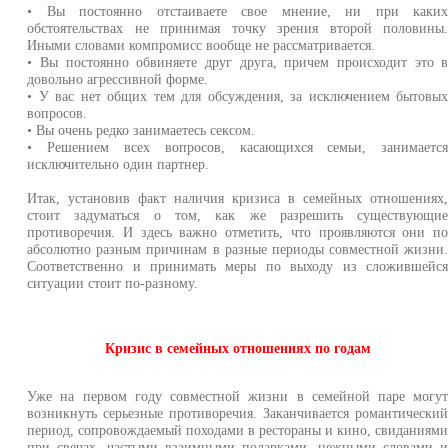
• Вы постоянно отстаиваете свое мнение, ни при каки
обстоятельствах не принимая точку зрения второй половины
Иными словами компромисс вообще не рассматривается.
• Вы постоянно обвиняете друг друга, причем происходит это 
довольно агрессивной форме.
• У вас нет общих тем для обсуждения, за исключением бытовы
вопросов.
• Вы очень редко занимаетесь сексом.
• Решением всех вопросов, касающихся семьи, занимаетс
исключительно один партнер.
Итак, установив факт наличия кризиса в семейных отношениях
стоит задуматься о том, как же разрешить существующи
противоречия. И здесь важно отметить, что проявляются они п
абсолютно разным причинам в разные периоды совместной жизни
Соответственно и принимать меры по выходу из сложившейс
ситуации стоит по-разному.
Кризис в семейных отношениях по годам
Уже на первом году совместной жизни в семейной паре могу
возникнуть серьезные противоречия. Заканчивается романтически
период, сопровождаемый походами в рестораны и кино, свиданиям
при свечах, частыми взаимными подарками, нежными словами 