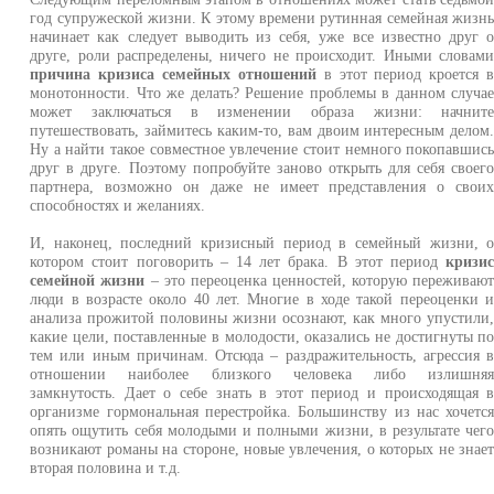
год супружеской жизни. К этому времени рутинная семейная жизн
начинает как следует выводить из себя, уже все известно друг 
друге, роли распределены, ничего не происходит. Иными словам
причина кризиса семейных отношений
в этот период кроется 
монотонности. Что же делать? Решение проблемы в данном случа
может заключаться в изменении образа жизни: начнит
путешествовать, займитесь каким-то, вам двоим интересным делом
Ну а найти такое совместное увлечение стоит немного покопавшис
друг в друге. Поэтому попробуйте заново открыть для себя своег
партнера, возможно он даже не имеет представления о свои
способностях и желаниях.
И, наконец, последний кризисный период в семейный жизни, 
котором стоит поговорить – 14 лет брака. В этот период
кризи
семейной жизни
– это переоценка ценностей, которую переживаю
люди в возрасте около 40 лет. Многие в ходе такой переоценки 
анализа прожитой половины жизни осознают, как много упустили
какие цели, поставленные в молодости, оказались не достигнуты п
тем или иным причинам. Отсюда – раздражительность, агрессия 
отношении наиболее близкого человека либо излишня
замкнутость. Дает о себе знать в этот период и происходящая 
организме гормональная перестройка. Большинству из нас хочетс
опять ощутить себя молодыми и полными жизни, в результате чег
возникают романы на стороне, новые увлечения, о которых не знае
вторая половина и т.д.