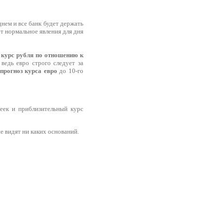
нем и все банк будет держать
ет нормальное явления для дня
о
курс рубля по отношению к
ведь евро строго следует за
прогноз курса евро
до 10-го
пеек и приблизительный курс
е видят ни каких оснований.