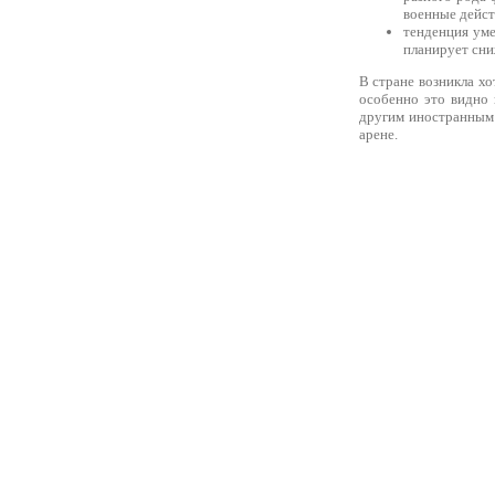
военные дейст
тенденция ум
планирует сни
В стране возникла хо
особенно это видно
другим иностранным 
арене.