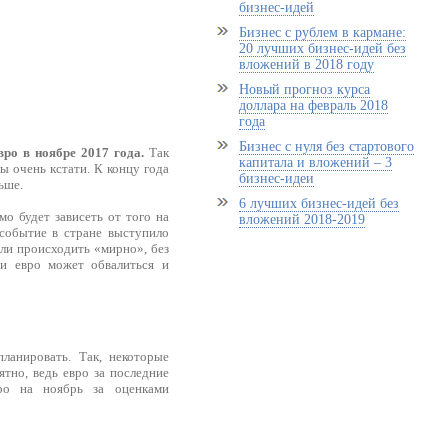
бизнес-идей
Бизнес с рублем в кармане:
20 лучших бизнес-идей без
вложений в 2018 году
Новый прогноз курса
доллара на февраль 2018
года
Бизнес с нуля без стартового
вро в ноябре 2017 года.
Так
капитала и вложений – 3
бы очень кстати. К концу года
бизнес-идеи
ьше.
6 лучших бизнес-идей без
о будет зависеть от того на
вложений 2018-2019
 событие в стране выступило
оли происходить «мирно», без
и евро может обвалиться и
ланировать. Так, некоторые
ятно, ведь евро за последние
вро на ноябрь за оценками