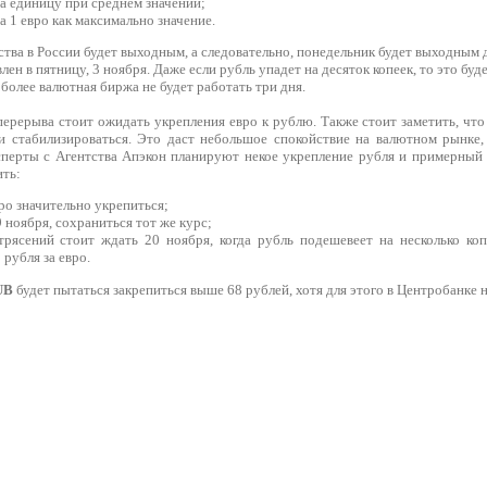
за единицу при среднем значении;
а 1 евро как максимально значение.
тва в России будет выходным, а следовательно, понедельник будет выходным д
лен в пятницу, 3 ноября. Даже если рубль упадет на десяток копеек, то это буд
более валютная биржа не будет работать три дня.
перерыва стоит ожидать укрепления евро к рублю. Также стоит заметить, чт
 стабилизироваться. Это даст небольшое спокойствие на валютном рынке, 
сперты с Агентства Апэкон планируют некое укрепление рубля и примерный
ить:
ро значительно укрепиться;
 ноября, сохраниться тот же курс;
трясений стоит ждать 20 ноября, когда рубль подешевеет на несколько ко
 рубля за евро.
UB
будет пытаться закрепиться выше 68 рублей, хотя для этого в Центробанке н