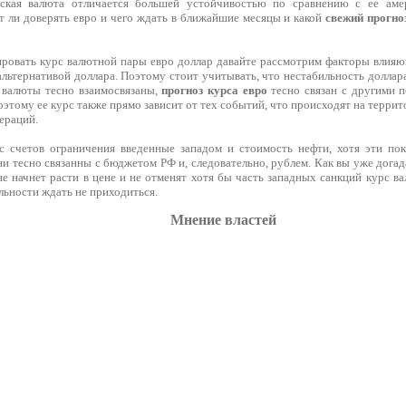
ская валюта отличается большей устойчивостью по сравнению с ее амер
т ли доверять евро и чего ждать в ближайшие месяцы и какой
свежий прогноз
ровать курс валютной пары евро доллар давайте рассмотрим факторы влияющ
альтернативой доллара. Поэтому стоит учитывать, что нестабильность доллара
2 валюты тесно взаимосвязаны,
прогноз курса евро
тесно связан с другими п
оэтому ее курс также прямо зависит от тех событий, что происходят на террит
ераций.
с счетов ограничения введенные западом и стоимость нефти, хотя эти по
ни тесно связанны с бюджетом РФ и, следовательно, рублем. Как вы уже догад
не начнет расти в цене и не отменят хотя бы часть западных санкций курс в
льности ждать не приходиться.
Мнение властей