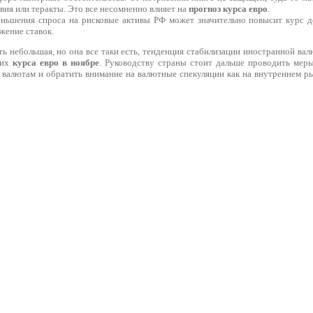
вия или теракты. Это все несомненно влияет на
прогноз курса евро
.
еньшения спроса на рисковые активы РФ может значительно повысит курс д
жение ставок.
ть небольшая, но она все таки есть, тенденция стабилизации иностранной вал
 их
курса евро в ноябре
. Руководству страны стоит дальше проводить меры
валютам и обратить внимание на валютные спекуляции как на внутреннем р