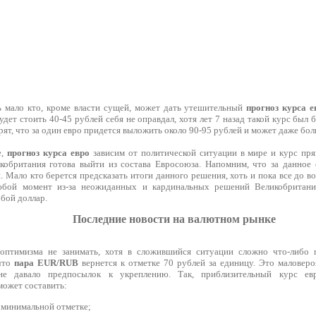
 мало кто, кроме власти сущей, может дать утешительный
прогноз курса е
удет стоить 40-45 рублей себя не оправдал, хотя лет 7 назад такой курс был 
рят, что за один евро придется выложить около 90-95 рублей и может даже бол
е,
прогноз курса евро
зависим от политической ситуации в мире и курс прям
икобритания готова выйти из состава Евросоюза. Напомним, что за данное
 Мало кто берется предсказать итоги данного решения, хоть и пока все до в
юбой момент из-за неожиданных и кардинальных решений Великобритани
обой доллар.
Последние новости на валютном рынке
оптимизма не занимать, хотя в сложившийся ситуации сложно что-либо п
 что
пара EUR/RUB
вернется к отметке 70 рублей за единицу. Это маловеро
 не давало предпосылок к укреплению. Так, приблизительный курс е
ожет составить:
 минимальной отметке;