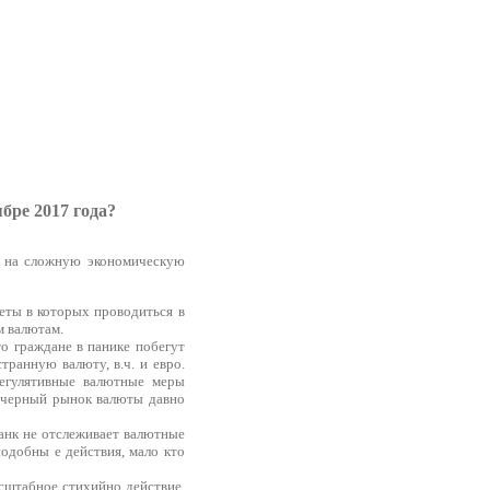
бре 2017 года?
я на сложную экономическую
еты в которых проводиться в
м валютам.
то граждане в панике побегут
ранную валюту, в.ч. и евро.
регулятивные валютные меры
к черный рынок валюты давно
анк не отслеживает валютные
подобны е действия, мало кто
сштабное стихийно действие,