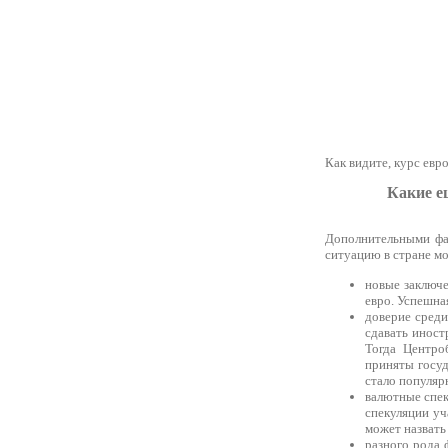
Как видите, курс евр
Какие е
Дополнительными фа
ситуацию в стране мо
новые заключ
евро. Успешна
доверие среди
сдавать иност
Тогда Центро
приняты госу
стало популяр
валютные спек
спекуляции уч
может назвать
разного рода 