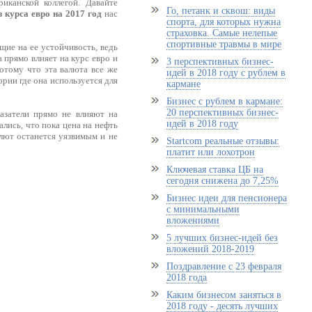
иканской коллегой. Давайте
Го, петанк и сквош: виды
 курса евро на 2017 год
нас
спорта, для которых нужна
страховка. Самые нелепые
спортивные травмы в мире
ие на ее устойчивость, ведь
 прямо влияет на курс евро и
3 перспективных бизнес-
отому что эта валюта все же
идей в 2018 году с рублем в
ории где она используется для
кармане
Бизнес с рублем в кармане:
20 перспективных бизнес-
казатели прямо не влияют на
идей в 2018 году
ались, что пока цена на нефть
алют останется уязвимым и не
Startcom реальные отзывы:
платит или лохотрон
Ключевая ставка ЦБ на
сегодня снижена до 7,25%
Бизнес идеи для пенсионера
с минимальными
вложениями
5 лучших бизнес-идей без
вложений 2018-2019
Поздравление с 23 февраля
2018 года
Каким бизнесом заняться в
2018 году - десять лучших