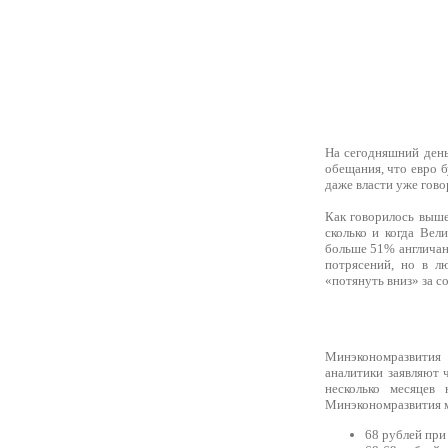
На сегодняшний день
обещания, что евро б
даже власти уже гово
Как говорилось выш
сколько и когда Вел
больше 51% англичан.
потрясений, но в л
«потянуть вниз» за с
Минэкономразвития 
аналитики заявляют
несколько месяцев
Минэкономразвития м
68 рублей при