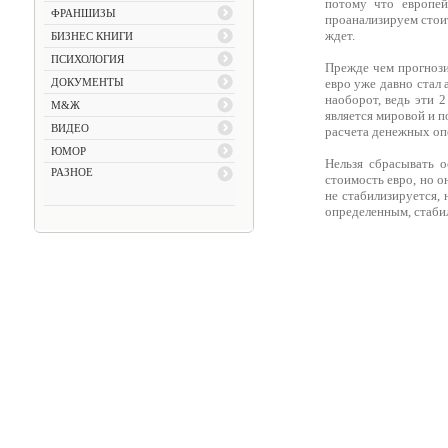
потому что европей
ФРАНШИЗЫ
проанализируем стои
ждет.
БИЗНЕС КНИГИ
ПСИХОЛОГИЯ
Прежде чем прогнози
ДОКУМЕНТЫ
евро уже давно стал 
наоборот, ведь эти 
М&Ж
является мировой и п
ВИДЕО
расчета денежных оп
ЮМОР
Нельзя сбрасывать о
РАЗНОЕ
стоимость евро, но о
не стабилизируется, 
определенным, стаби