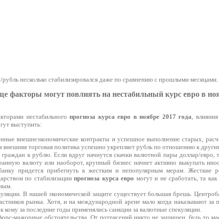
о/рубль несколько стабилизировался даже по сравнению с прошлыми месяцами.
ще факторы могут повлиять на нестабильный курс евро в ноя
кторами нестабильного
прогноза курса евро в ноябре 2017 года
, влияни
гут выступить:
енные внешнеэкономические контракты и успешное выполнение старых, расч
я внешняя торговая политика успешно укрепляет рубль по отношению к други
 граждан к рублю. Если вдруг начнутся скачки валютной пары доллар/евро, 
ранную валюту или наоборот, крупный бизнес начнет активно выкупать иност
банку придется прибегнуть к жестким и непопулярным мерам. Жесткие 
дарством по стабилизации
прогноза курса евро
могут и не сработать, та ка
ным.
уляции. В нашей экономической защите существует большая брешь. Центроб
астников рынка. Хотя, и на международной арене мало когда наказывают за 
 к кому за последние годы применялись санкции за валютные спекуляции.
форс-мажорные обстоятельства. От потрясений никто не защищен, будь то ма