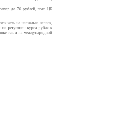
оллар до 70 рублей, пока ЦБ
юты хоть на несколько копеек,
 по регуляции курса рубля к
ынке так и на международной