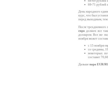
68-69 рублей 
69-71 рублей з
День народного единс
курс, что был установ
перед выходным, тем 
После трехдневного 
евро
должен все таки
долларом. Все же эк
ноября может состав
с 15 ноября ев
со средины, 19
некоторых по
составит 70,60
Дальше
пара EUR/R