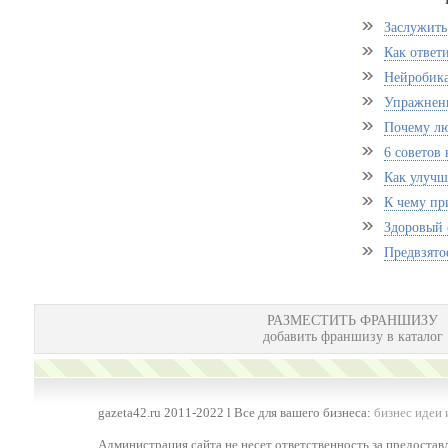
Заслужить
Как ответ
Нейробика
Упражнени
Почему лю
6 советов
Как улучш
К чему пр
Здоровый 
Предвзято
РАЗМЕСТИТЬ ФРАНШИЗУ
добавить франшизу в каталог
gazeta42.ru 2011-2022 l Все для вашего бизнеса:
бизнес идеи 
Администрация сайта не несет ответственность за предоста