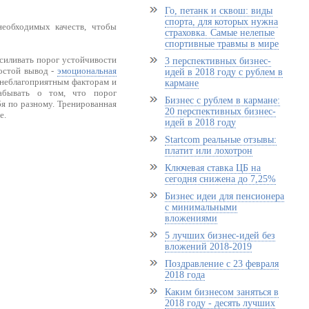
Го, петанк и сквош: виды
спорта, для которых нужна
необходимых качеств, чтобы
страховка. Самые нелепые
спортивные травмы в мире
усиливать порог устойчивости
3 перспективных бизнес-
ростой вывод -
эмоциональная
идей в 2018 году с рублем в
к неблагоприятным факторам и
кармане
забывать о том, что порог
Бизнес с рублем в кармане:
бя по разному. Тренированная
20 перспективных бизнес-
е.
идей в 2018 году
Startcom реальные отзывы:
платит или лохотрон
Ключевая ставка ЦБ на
сегодня снижена до 7,25%
Бизнес идеи для пенсионера
с минимальными
вложениями
5 лучших бизнес-идей без
вложений 2018-2019
Поздравление с 23 февраля
2018 года
Каким бизнесом заняться в
2018 году - десять лучших