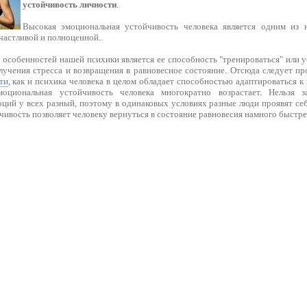
устойчивость личности
.
Высокая эмоциональная устойчивость человека является одним из 
частливой и полноценной.
 особенностей нашей психики является ее способность "тренироваться" или 
лучения стресса и возвращения в равновесное состояние. Отсюда следует п
ти
, как и психика человека в целом обладает способностью адаптироваться 
моциональная устойчивость человека многократно возрастает. Нельзя 
оций у всех разный, поэтому в одинаковых условиях разные люди проявят се
ивость позволяет человеку вернуться в состояние равновесия намного быстре