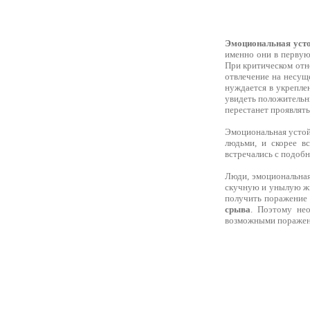
Эмоциональная усто
именно они в первую
При критическом отн
отвлечение на несущ
нуждается в укрепле
увидеть положительны
перестанет проявлять
Эмоциональная устой
людьми, и скорее в
встречались с подобн
Люди, эмоциональная
скучную и унылую жиз
получить поражение 
срыва
. Поэтому нео
возможными поражени