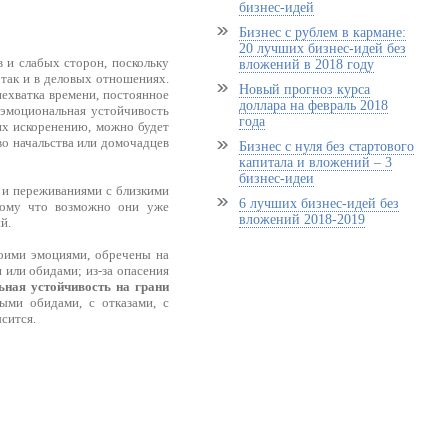
бизнес-идей
Бизнес с рублем в кармане:
20 лучших бизнес-идей без
 и слабых сторон, поскольку
вложений в 2018 году
так и в деловых отношениях.
Новый прогноз курса
ехватка времени, постоянное
доллара на февраль 2018
о эмоциональная устойчивость
года
их искоренению, можно будет
во начальства или домочадцев
Бизнес с нуля без стартового
капитала и вложений – 3
бизнес-идеи
 и переживаниями с близкими
6 лучших бизнес-идей без
тому что возможно они уже
вложений 2018-2019
й.
оими эмоциями, обречены на
 или обидами; из-за опасения
ьная устойчивость на грани
ыми обидами, с отказами, с
сится.