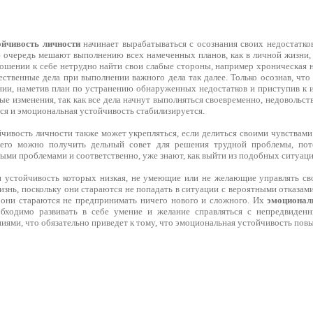
йчивость личности
начинает вырабатываться с осознания своих недостатков
 очередь мешают выполнению всех намеченных планов, как в личной жизни, 
ошении к себе нетрудно найти свои слабые стороны, например хроническая н
ественные дела при выполнении важного дела так далее. Только осознав, чт
нии, наметив план по устранению обнаруженных недостатков и приступив к 
е изменения, так как все дела начнут выполняться своевременно, недовольст
ся и эмоциональная устойчивость стабилизируется.
чивость личности также может укрепляться, если делиться своими чувствами
сего можно получить дельный совет для решения трудной проблемы, по
ыми проблемами и соответственно, уже знают, как выйти из подобных ситуаци
 устойчивость которых низкая, не умеющие или не желающие управлять св
нь, поскольку они стараются не попадать в ситуации с вероятными отказами
они стараются не предпринимать ничего нового и сложного. Их
эмоционал
бходимо развивать в себе умение и желание справляться с непредвиденн
ями, что обязательно приведет к тому, что эмоциональная устойчивость повы