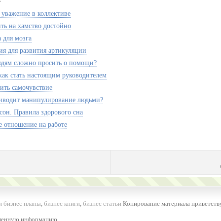
 уважение в коллективе
ить на хамство достойно
 для мозга
я для развития артикуляции
дям сложно просить о помощи?
 как стать настоящим руководителем
ить самочувствие
иводит манипулирование людьми?
сон. Правила здорового сна
е отношение на работе
и бизнес планы
,
бизнес книги
,
бизнес статьи
Копирование материала приветству
вленную информацию.