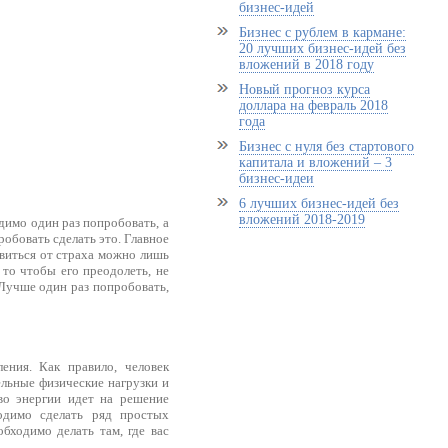
бизнес-идей
Бизнес с рублем в кармане:
20 лучших бизнес-идей без
вложений в 2018 году
Новый прогноз курса
доллара на февраль 2018
года
Бизнес с нуля без стартового
капитала и вложений – 3
бизнес-идеи
6 лучших бизнес-идей без
вложений 2018-2019
одимо один раз попробовать, а
робовать сделать это. Главное
бавиться от страха можно лишь
 то чтобы его преодолеть, не
 Лучше один раз попробовать,
ения. Как правило, человек
тельные физические нагрузки и
во энергии идет на решение
одимо сделать ряд простых
бходимо делать там, где вас