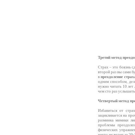
Третий метод преодол
Страх – это боязнь с
второй раз вы сами бу
в
преодоление страх
одним способом, дел
нужно читать 10 лет
чем сто раз услышать
Четвертый метод пре
Избавиться от стра
зацикливается на про
разминка мимики лиц
проблемы преодолен
физических упражнен
никто не видит за 20