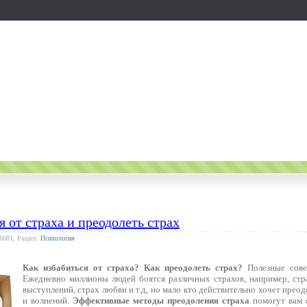
я от страха и преодолеть страх
 6081, Раздел:
Психология
Как избабиться от страха? Как преодолеть страх?
Полезные сове
Ежедневно миллионы людей боятся различных страхов, например, стр
выступлений, страх любви и т.д, но мало кто действительно хочет преод
и волнений.
Эффективные методы преодоления страха
помогут вам о