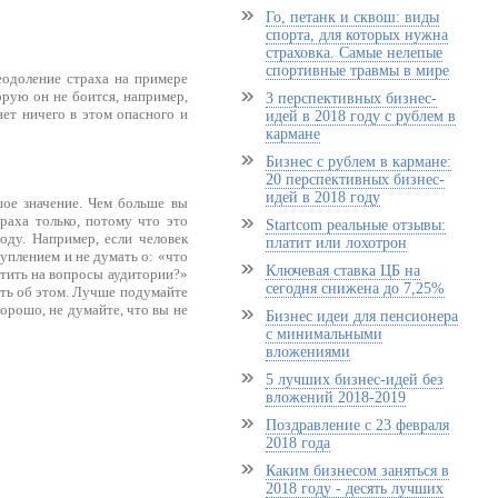
Го, петанк и сквош: виды
спорта, для которых нужна
страховка. Самые нелепые
спортивные травмы в мире
еодоление страха на примере
орую он не боится, например,
3 перспективных бизнес-
нет ничего в этом опасного и
идей в 2018 году с рублем в
кармане
Бизнес с рублем в кармане:
20 перспективных бизнес-
идей в 2018 году
ое значение. Чем больше вы
раха только, потому что это
Startcom реальные отзывы:
оду. Например, если человек
платит или лохотрон
уплением и не думать о: «что
Ключевая ставка ЦБ на
ветить на вопросы аудитории?»
сегодня снижена до 7,25%
ть об этом. Лучше подумайте
хорошо, не думайте, что вы не
Бизнес идеи для пенсионера
с минимальными
вложениями
5 лучших бизнес-идей без
вложений 2018-2019
Поздравление с 23 февраля
2018 года
Каким бизнесом заняться в
2018 году - десять лучших