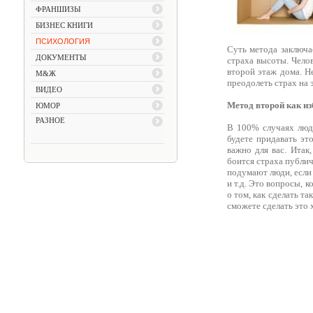
ФРАНШИЗЫ
БИЗНЕС КНИГИ
ПСИХОЛОГИЯ
Суть метода заключа
ДОКУМЕНТЫ
страха высоты. Челов
второй этаж дома. Не
М&Ж
преодолеть страх на э
ВИДЕО
Метод второй как из
ЮМОР
РАЗНОЕ
В 100% случаях люди
будете придавать эт
важно для вас. Итак
боится страха публи
подумают люди, если 
и т.д. Это вопросы, к
о том, как сделать т
сможете сделать это