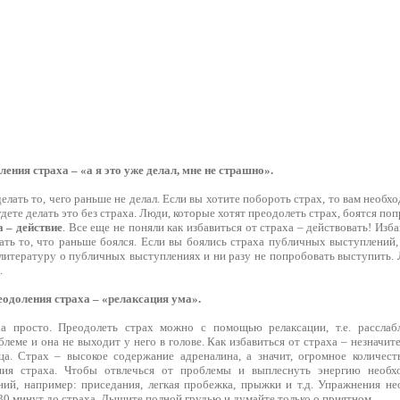
ения страха – «а я это уже делал, мне не страшно».
делать то, чего раньше не делал. Если вы хотите побороть страх, то вам необх
дете делать это без страха. Люди, которые хотят преодолеть страх, боятся поп
а – действие
. Все еще не поняли как избавиться от страха – действовать! Из
ать то, что раньше боялся. Если вы боялись страха публичных выступлений,
 литературу о публичных выступлениях и ни разу не попробовать выступить.
.
одоления страха – «релаксация ума».
ха просто. Преодолеть страх можно с помощью релаксации, т.е. расслабл
блеме и она не выходит у него в голове. Как избавиться от страха – незначи
а. Страх – высокое содержание адреналина, а значит, огромное количест
ия страха. Чтобы отвлечься от проблемы и выплеснуть энергию необх
ий, например: приседания, легкая пробежка, прыжки и т.д. Упражнения нео
-30 минут до страха. Дышите полной грудью и думайте только о приятном.