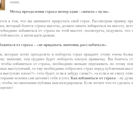
силах.
Метод преодоления страха номер один - «начать с нуля».
ется в том, что вы начинаете приручать свой страх. Рассмотрим пример пр
ек, который боится страха высоты, должен начать взбираться на высоту, кот
обходимо избавиться от страха на этой высоте, посмотреть, подумать, что 
той высоте, а затем идти дальше.
бавиться от страха – «не придавать значения, расслабиться».
, которые хотят преодолеть и побороть страх придают этому очень больш
ому значение, тем труднее будет побороть плохую привычку. Вы боитесь ст
, чтобы избавиться от страха, необходимо меньше переживать по этому пов
чных выступлений, то ему необходимо отбросить страх перед публичным выст
я выступлю плохо?», «что будет, если я забуду слова?», «а если я не смогу от
оторыми человек сам загоняет себя в угол.
Как избавиться от страха
– не дума
ак, чтобы по окончании публика вам аплодировала. Если хотите что-то сделать 
 хорошо!