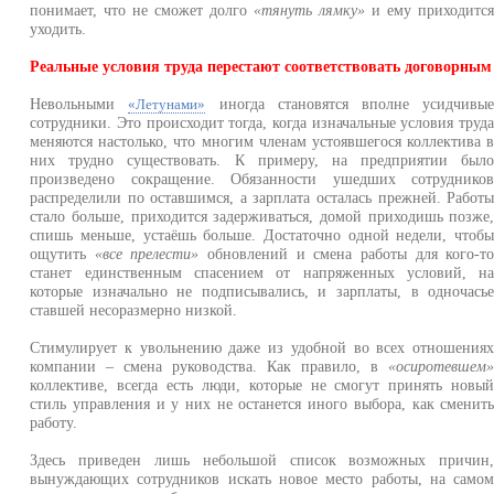
понимает, что не сможет долго
«тянуть лямку»
и ему приходитс
уходить.
Реальные условия труда перестают соответствовать договорным
Невольными
иногда становятся вполне усидчивы
«Летунами»
сотрудники. Это происходит тогда, когда изначальные условия труд
меняются настолько, что многим членам устоявшегося коллектива 
них трудно существовать. К примеру, на предприятии был
произведено сокращение. Обязанности ушедших сотруднико
распределили по оставшимся, а зарплата осталась прежней. Работ
стало больше, приходится задерживаться, домой приходишь позже
спишь меньше, устаёшь больше. Достаточно одной недели, чтоб
ощутить
«все прелести»
обновлений и смена работы для кого-т
станет единственным спасением от напряженных условий, н
которые изначально не подписывались, и зарплаты, в одночась
ставшей несоразмерно низкой.
Стимулирует к увольнению даже из удобной во всех отношения
компании – смена руководства. Как правило, в
«осиротевшем
коллективе, всегда есть люди, которые не смогут принять новы
стиль управления и у них не останется иного выбора, как сменит
работу.
Здесь приведен лишь небольшой список возможных причин
вынуждающих сотрудников искать новое место работы, на само