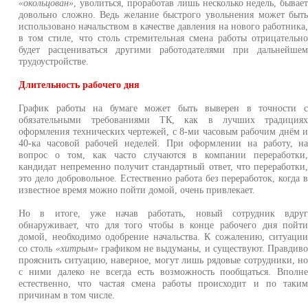
«окольцован»
, уволиться, проработав лишь несколько недель, бывае
довольно сложно. Ведь желание быстрого увольнения может быт
использовано начальством в качестве давления на нового работника
в том стиле, что столь стремительная смена работы отрицательн
будет расцениваться другими работодателями при дальнейше
трудоустройстве.
Длительность рабочего дня
График работы на бумаге может быть выверен в точности 
обязательными требованиями ТК, как в лучших традиция
оформления технических чертежей, с 8-ми часовым рабочим днём 
40-ка часовой рабочей неделей. При оформлении на работу, н
вопрос о том, как часто случаются в компании переработки
кандидат непременно получит стандартный ответ, что переработки
это дело добровольное. Естественно работа без переработок, когда 
известное время можно пойти домой, очень привлекает.
Но в итоге, уже начав работать, новый сотрудник вдру
обнаруживает, что для того чтобы в конце рабочего дня пойт
домой, необходимо одобрение начальства. К сожалению, ситуаци
со столь
«хитрым»
графиком не выдуманы, и существуют. Правдив
прояснить ситуацию, наверное, могут лишь рядовые сотрудники, н
с ними далеко не всегда есть возможность пообщаться. Вполн
естественно, что частая смена работы происходит и по таки
причинам в том числе.