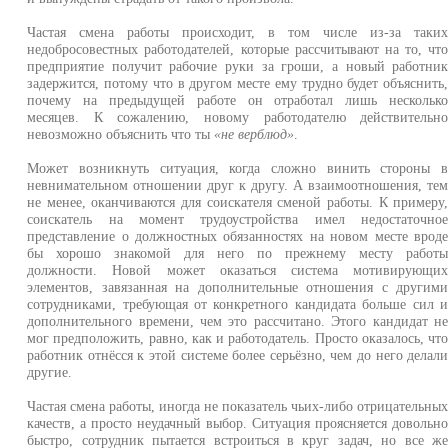
Частая смена работы происходит, в том числе из-за таки
недобросовестных работодателей, которые рассчитывают на то, чт
предприятие получит рабочие руки за гроши, а новый работни
задержится, потому что в другом месте ему трудно будет объяснить
почему на предыдущей работе он отработал лишь нескольк
месяцев. К сожалению, новому работодателю действительн
невозможно объяснить что ты
«не верблюд»
.
Может возникнуть ситуация, когда сложно винить стороны 
невнимательном отношении друг к другу. А взаимоотношения, те
не менее, оканчиваются для соискателя сменой работы. К примеру
соискатель на момент трудоустройства имел недостаточно
представление о должностных обязанностях на новом месте врод
бы хорошо знакомой для него по прежнему месту работ
должности. Новой может оказаться система мотивирующи
элементов, завязанная на дополнительные отношения с другим
сотрудниками, требующая от конкретного кандидата больше сил 
дополнительного времени, чем это рассчитано. Этого кандидат н
мог предположить, равно, как и работодатель. Просто оказалось, чт
работник отнёсся к этой системе более серьёзно, чем до него делал
другие.
Частая смена работы, иногда не показатель чьих-либо отрицательны
качеств, а просто неудачный выбор. Ситуация проясняется довольн
быстро, сотрудник пытается встроиться в круг задач, но все ж