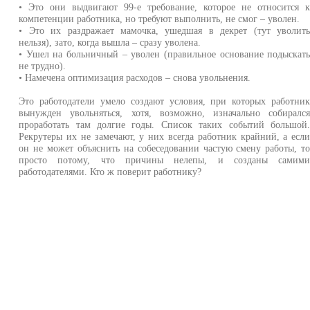
• Это они выдвигают 99-е требование, которое не относится 
компетенции работника, но требуют выполнить, не смог – уволен.
• Это их раздражает мамочка, ушедшая в декрет (тут уволит
нельзя), зато, когда вышла – сразу уволена.
• Ушел на больничный – уволен (правильное основание подыскат
не трудно).
• Намечена оптимизация расходов – снова увольнения.
Это работодатели умело создают условия, при которых работни
вынужден увольняться, хотя, возможно, изначально собиралс
проработать там долгие годы. Список таких событий большой
Рекрутеры их не замечают, у них всегда работник крайний, а есл
он не может объяснить на собеседовании частую смену работы, т
просто потому, что причины нелепы, и созданы самим
работодателями. Кто ж поверит работнику?