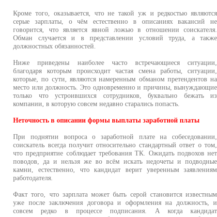
Кроме того, оказывается, что не такой уж и редкостью являютс
серые зарплаты, о чём естественно в описаниях вакансий н
говорится, что является явной ложью в отношении соискателя
Обман случается и в представлении условий труда, а такж
должностных обязанностей.
Ниже приведены наиболее часто встречающиеся ситуации
благодаря которым происходит частая смена работы, ситуации
которые, по сути, являются намеренным обманом претендентов н
место или должность. Это одновременно и причины, вынуждающи
только что устроившихся сотрудников, буквально бежать и
компании, в которую совсем недавно старались попасть.
Неточность в описании формы выплаты заработной платы
При поднятии вопроса о заработной плате на собеседовании
соискатель всегда получит относительно стандартный ответ о том
что предприятие соблюдает требования ТК. Ожидать подвохов не
поводов, да и нельзя же во всём искать недочеты и подводны
камни, естественно, что кандидат верит уверенным заявления
работодателя.
Факт того, что зарплата может быть серой становится известны
уже после заключения договора и оформления на должность, 
совсем редко в процессе подписания. А когда кандида