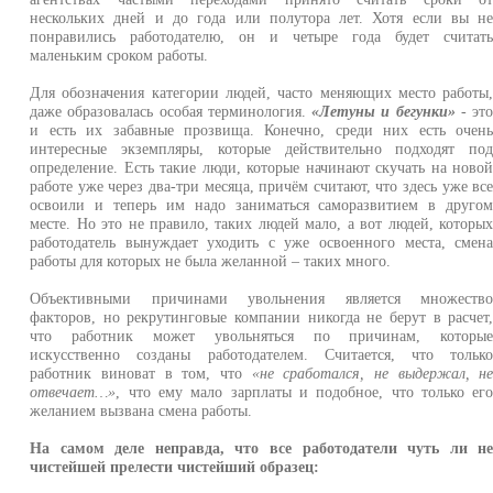
нескольких дней и до года или полутора лет. Хотя если вы н
понравились работодателю, он и четыре года будет считат
маленьким сроком работы.
Для обозначения категории людей, часто меняющих место работы
даже образовалась особая терминология.
«Летуны и бегунки»
- эт
и есть их забавные прозвища. Конечно, среди них есть очен
интересные экземпляры, которые действительно подходят по
определение. Есть такие люди, которые начинают скучать на ново
работе уже через два-три месяца, причём считают, что здесь уже вс
освоили и теперь им надо заниматься саморазвитием в друго
месте. Но это не правило, таких людей мало, а вот людей, которы
работодатель вынуждает уходить с уже освоенного места, смен
работы для которых не была желанной – таких много.
Объективными причинами увольнения является множеств
факторов, но рекрутинговые компании никогда не берут в расчет
что работник может увольняться по причинам, которы
искусственно созданы работодателем. Считается, что тольк
работник виноват в том, что
«не сработался, не выдержал, н
отвечает…»
, что ему мало зарплаты и подобное, что только ег
желанием вызвана смена работы.
На самом деле неправда, что все работодатели чуть ли н
чистейшей прелести чистейший образец: