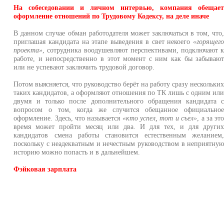
На собеседовании и личном интервью, компания обещае
оформление отношений по Трудовому Кодексу, на деле иначе
В данном случае обман работодателя может заключаться в том, что
приглашая кандидата на этапе выведения в свет некоего
«горящег
проекта»
, сотрудника воодушевляют перспективами, подключают 
работе, и непосредственно в этот момент с ним как бы забываю
или не успевают заключить трудовой договор.
Потом выясняется, что руководство берёт на работу сразу нескольки
таких кандидатов, а оформляют отношения по ТК лишь с одним ил
двумя и только после дополнительного обращения кандидата 
вопросом о том, когда же случится обещанное официально
оформление. Здесь, что называется
«кто успел, тот и съел»
, а за эт
время может пройти месяц или два. И для тех, и для други
кандидатов смена работы становится естественным желанием
поскольку с неадекватным и нечестным руководством в неприятну
историю можно попасть и в дальнейшем.
Фэйковая зарплата