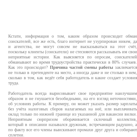
Кстати, информация о том, каким образом происходит обма
соискателей, все же есть, благо интернет не узурпирован никем, д
и агентства, не могут совсем не высказываться на этот счёт
поскольку клиенты (соискатели) не стесняются рассказывать им сво
неприятные истории. Как выясняется по опросам, соискателе
обманывают во время трудоустройства практически в 80% случаев
Как это происходит?
Причина частой смены работы
заключаетс
не только в претенденте на место, а иногда даже и не столько в нем
сколько в том, как ведёт себя работодатель и какие создает услови
труда.
Работодатель всегда вырисовывает свое предприятие наилучши
образом и не гнушается безобидными, на его взгляд неточностями
об условиях работы. К примеру, он может указать размер зарплат
без учёта налоговых сборов налагаемых на неё, или выплачиват
оклад только по нижней границе из указанной для вакансии вилки
Неприятным сюрпризом оборачивается склочный коллектив
который в описании назывался дружным, встречающим радушно, 
по факту все его члены выискивают промахи друг друга и собираю
сплетни.