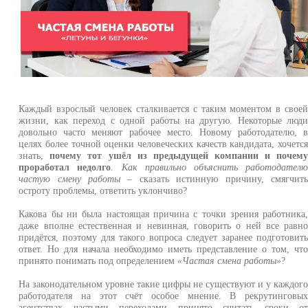
Каждый взрослый человек сталкивается с таким моментом в свое
жизни, как переход с одной работы на другую. Некоторые люд
довольно часто меняют рабочее место. Новому работодателю, 
целях более точной оценки человеческих качеств кандидата, хочетс
знать,
почему тот ушёл из предыдущей компании и почем
проработал недолго
.
Как правильно объяснить работодател
частую смену работы
– сказать истинную причину, смягчит
остроту проблемы, ответить уклончиво?
Какова бы ни была настоящая причина с точки зрения работника
даже вполне естественная и невинная, говорить о ней все равн
придётся, поэтому для такого вопроса следует заранее подготовит
ответ. Но для начала необходимо иметь представление о том, чт
принято понимать под определением
«Частая смена работы»
?
На законодательном уровне такие цифры не существуют и у каждог
работодателя на этот счёт особое мнение. В рекрутинговы
агентствах частыми переходами принято считать сроки о