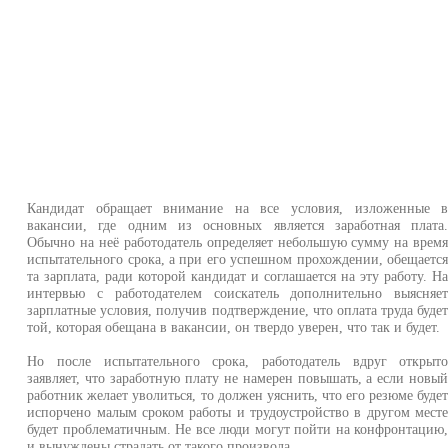
Кандидат обращает внимание на все условия, изложенные 
вакансии, где одним из основных является заработная плата
Обычно на неё работодатель определяет небольшую сумму на врем
испытательного срока, а при его успешном прохождении, обещаетс
та зарплата, ради которой кандидат и соглашается на эту работу. Н
интервью с работодателем соискатель дополнительно выясняе
зарплатные условия, получив подтверждение, что оплата труда буде
той, которая обещана в вакансии, он твердо уверен, что так и будет.
Но после испытательного срока, работодатель вдруг открыт
заявляет, что заработную плату не намерен повышать, а если новы
работник желает уволиться, то должен уяснить, что его резюме буде
испорчено малым сроком работы и трудоустройство в другом мест
будет проблематичным. Не все люди могут пойти на конфронтацию
и вынуждены страдать от такого произвола.