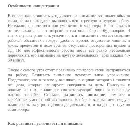
Особенности концентрации
В опрос, как развивать усидчивость и внимание возникает обычн
тогда, когда приходится выполнять неинтересную и нудную работу
Не важно, физического или умственного характера. Не отвлекатьс
от нее сложно, а вот энергии и сил она забирает будь здоров. 
таких случаях развивать усидчивость и внимание помогает создани
рабочей обстановки вокруг: удобное кресло, отсутствие лишних 
ярких предметов в поле зрения, отсутствие посторонних шумов 
т.д. Но для эффективности работы мозга все равно необходим
переключать его внимание на другую деятельность через каждые 45
50 минут.
Также с самого утра стоит правильно психологически настраиватьс
на работу. Развивать внимание помогает такое упражнение
Представьте, что в голове у вас шкаф, в ящиках которого находятс
все дела, которые планируете совершить за день. Приступая 
одному из них, выдвиньте соответствующий ящик, а остальны
плотно закройте. Стремясь
развивать внимание
, помните 
колебаниях умственной активности. Наиболее важные дела следуе
планировать на утро, с девяти до двенадцати, и на день, с трух д
семи вечера.
Как развивать усидчивость и внимание