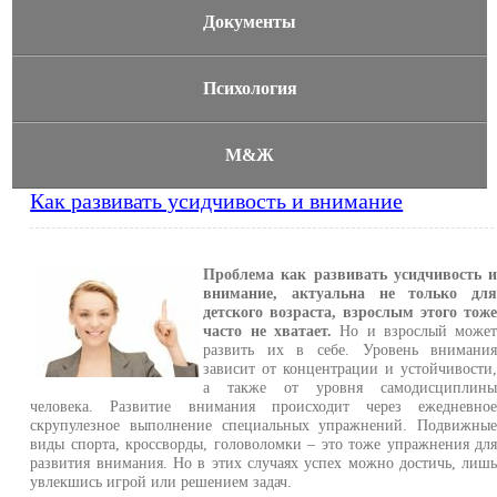
Документы
Психология
М&Ж
Как развивать усидчивость и внимание
Проблема как развивать усидчивость 
внимание, актуальна не только дл
детского возраста, взрослым этого тож
часто не хватает.
Но и взрослый може
развить их в себе. Уровень внимани
зависит от концентрации и устойчивости
а также от уровня самодисциплин
человека. Развитие внимания происходит через ежедневно
скрупулезное выполнение специальных упражнений. Подвижны
виды спорта, кроссворды, головоломки – это тоже упражнения дл
развития внимания. Но в этих случаях успех можно достичь, лиш
увлекшись игрой или решением задач.