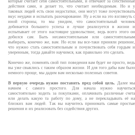
которые считает себя самостоятельными, и отвечают за собственны
действия сами, и делает то, что считает необходимым. Но и 
таковых людей есть свои недостатки, они могут тоже почувствоват
вкус неудачи и испытать разочарование. Ну а если на это взглянуть 
иной стороны, то мы увидим, что самостоятельный челове
добивается большего успеха и лучше реализуется в жизни 
испытывает от этого настоящие удовольствие, ведь всего этого о
добился сам. Быть несамостоятельным или самостоятельны
выбирать, конечно же, вам. Но если вы все-таки приняли решение
что нужно стать самостоятельным и почувствовать себя гордым 
уверенным, тогда давайте научимся, как правильно это сделать.
Конечно же, поменять свой тип поведения вам будет не просто, вед
вы уже свыклись с таким образом жизни. И для того дабы вам был
немного проще, мы дадим вам несколько полезных советов.
В первую очередь нужно поставить пред собой цель.
Далее м
начнем с самого простого. Для начала нужно научитьс
самостоятельно ходить за покупками, оплачивать различные счет
или делать какую та работу по дому, а не перекладывать её н
близких вам людей. Так вы научитесь принимать самые просты
решения и их реализовать без содействия других.