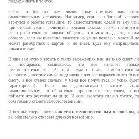
поддерживать в тонусе.
Забота о близких вам людях тоже поможет вам стат
самостоятельным человеком. Например, если ваш близкий челове
вернулся с работы уставшим, то самостоятельно сделайте ему чай
приготовьте ужин, включите любимый фильм. Также тренируйт
свою решительность навыки общения, это можно сделать, таки
образом, если вы внезапно заметите на улице человека, каковой н
может разобраться с картой и не знает, куда ему направляться
помогите ему.
И еще вам нужно забыть о таких выражениях как: не знаю смогу л
я, постараюсь, сомневаюсь, это все означает тольк
несамостоятельность. А нам нужно стать самостоятельны
человеком, поэтому самые подходящие для вас выражения это (я вс
смогу, я все сумею сделать, у меня все получиться, и успех буде
гарантирован). Если вы действительно хотите стат
самостоятельным, то обязательно произносите эти слова, и в
поймете что результат на лицо. И если вы этого сильно хотите, т
обязательно станете самостоятельными.
И вот вы теперь знаете,
как стать самостоятельным человеком
, 
вы обязательно откроете для себя новый мир.