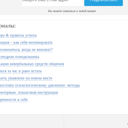
Вы можете отписаться в любой момент
риалы:
ера & правила успеха
ация – как себя мотивировать
извиняться, когда не виноват?
 синдром понедельника
ация невербальных средств общения
ься за час и рано встать
жить уважение на новом месте
востоять психологическому давлению: методы
 интервью: пошаговая инструкция
ренности в себе