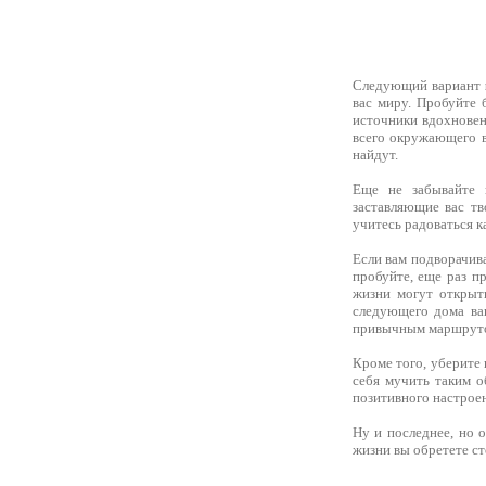
Следующий вариант
вас миру. Пробуйте 
источники вдохновен
всего окружающего в
найдут.
Еще не забывайте 
заставляющие вас тв
учитесь радоваться к
Если вам подворачива
пробуйте, еще раз п
жизни могут открыт
следующего дома ва
привычным маршрутом
Кроме того, уберите 
себя мучить таким о
позитивного настроен
Ну и последнее, но 
жизни вы обретете ст