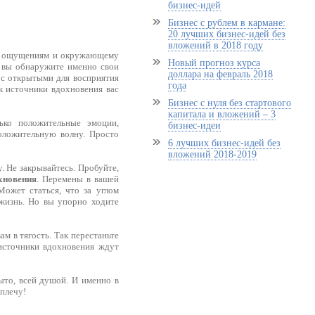
бизнес-идей
Бизнес с рублем в кармане:
20 лучших бизнес-идей без
вложений в 2018 году
им ощущениям и окружающему
Новый прогноз курса
е вы обнаружите именно свои
доллара на февраль 2018
 с открытыми для восприятия
года
ак источники вдохновения вас
Бизнес с нуля без стартового
капитала и вложений – 3
ько положительные эмоции,
бизнес-идеи
оложительную волну. Просто
6 лучших бизнес-идей без
вложений 2018-2019
. Не закрывайтесь. Пробуйте,
хновения
. Перемены в вашей
ожет статься, что за углом
жизнь. Но вы упорно ходите
ам в тягость. Так перестаньте
 источники вдохновения ждут
ыто, всей душой. И именно в
 плечу!