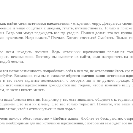
как найти свои источники вдохновения
- открыться миру. Доверьтесь сво
больше и чаще общаться с людьми, гулять, путешествовать. Только в поиск
ия. Ведь они могут поджидать вас где угодно. Причем делать это все нужно
ас чувствами. Надо плакать? Плачьте. Хотите смеяться? Смейтесь. Только т
во всем находить позитив. Ведь источники вдохновения посылают тол
орить невозможное. Поэтому вы сможете их найти, если настроитесь на п
аждой мелочи.
ется новая возможность попробовать себя в чем то, не отгораживайтесь сразу
робуйте. Возможно, там вы и сможете
обрести именно ваши источники вдо
ь в вас такие скрытые возможности, о которых вы и не думали прежде. М
ши источники вдохновения дожидаются вас годами, чтобы изменить вашу 
, не желая ничего менять.
из вашей жизни негатив. Например у вас есть знакомые, общение с которыми в
бщением. Это вам ни к чему. Это вас только тормозит. Помните, что ваши
ия от вас, чтобы откликнуться на ваш порыв.
очень важное обстоятельство -
Любите жизнь
. Любите ее бескорыстно, откр
оль необходимые для вас источники вдохновения, с которыми вам будет все по