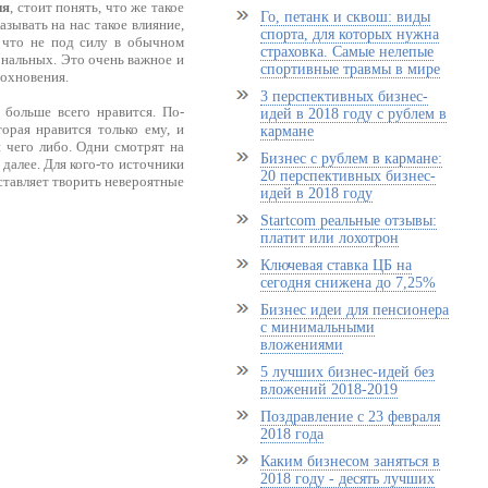
ия
, стоит понять, что же такое
Го, петанк и сквош: виды
азывать на нас такое влияние,
спорта, для которых нужна
 что не под силу в обычном
страховка. Самые нелепые
ональных. Это очень важное и
спортивные травмы в мире
дохновения.
3 перспективных бизнес-
 больше всего нравится. По-
идей в 2018 году с рублем в
орая нравится только ему, и
кармане
 чего либо. Одни смотрят на
Бизнес с рублем в кармане:
далее. Для кого-то источники
20 перспективных бизнес-
аставляет творить невероятные
идей в 2018 году
Startcom реальные отзывы:
платит или лохотрон
Ключевая ставка ЦБ на
сегодня снижена до 7,25%
Бизнес идеи для пенсионера
с минимальными
вложениями
5 лучших бизнес-идей без
вложений 2018-2019
Поздравление с 23 февраля
2018 года
Каким бизнесом заняться в
2018 году - десять лучших