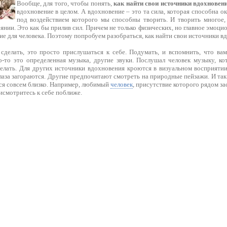
Вообще, для того, чтобы понять,
как найти свои источники вдохновен
вдохновение в целом. А вдохновение – это та сила, которая способна ок
под воздействием которого мы способны творить. И творить многое,
нии. Это как бы прилив сил. Причем не только физических, но главное эмоци
е для человека. Поэтому попробуем разобраться, как найти свои источники в
 сделать, это просто прислушаться к себе. Подумать, и вспомнить, что вам
о-то это определенная музыка, другие звуки. Послушал человек музыку, кот
делать. Для других источники вдохновения кроются в визуальном восприятии
лаза загораются. Другие предпочитают смотреть на природные пейзажи. И так 
ся совсем близко. Например, любимый
человек
, присутствие которого рядом з
рисмотритесь к себе поближе.