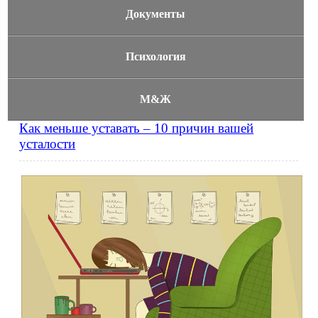
Документы
Психология
М&Ж
Как меньше уставать – 10 причин вашей
усталости