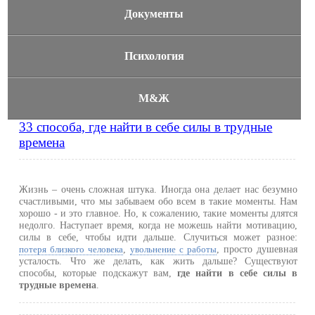
Документы
Психология
М&Ж
33 способа, где найти в себе силы в трудные
времена
Жизнь – очень сложная штука. Иногда она делает нас безумно
счастливыми, что мы забываем обо всем в такие моменты. Нам
хорошо - и это главное. Но, к сожалению, такие моменты длятся
недолго. Наступает время, когда не можешь найти мотивацию,
силы в себе, чтобы идти дальше. Случиться может разное:
,
, просто душевная
потеря близкого человека
увольнение с работы
усталость. Что же делать, как жить дальше? Существуют
способы, которые подскажут вам,
где найти в себе силы в
трудные времена
.