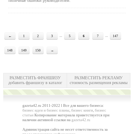
типичные ошибки руководителей.
...
...
←
1
2
3
5
6
7
147
148
149
150
→
РАЗМЕСТИТЬ ФРАНШИЗУ
РАЗМЕСТИТЬ РЕКЛАМУ
добавить франшизу в каталог
стоимость размещения рекламы
gazeta42.ru 2011-2022 l Все для вашего бизнеса:
бизнес идеи и бизнес планы
,
бизнес книги
,
бизнес
статьи
Копирование материала приветствуется при
наличии активной ссылки на
gazeta42.ru
Администрация сайта не несет ответственность за