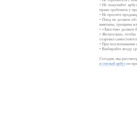
• Не покупайте арбу
право требовать у пр
• Не просите продавц
• Плод не должен об
вмятины, трещины ил
• «Хвостик» должен 
• Желательно, чтобы 
созревал самостоятел
• При похлопывании а
• Выбирайте ягоду сре
Сегодня, мы рассмотр
и спелый арбуз
он при