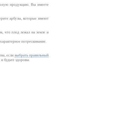
плохую продукцию. Вы имеете
ерите арбузы, которые имеют
м, что плод лежал на земле и
 характерное потрескивание.
тва, если
выбрать правильный
 и будьте здоровы.