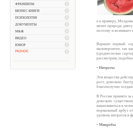
ФРАНШИЗЫ
БИЗНЕС КНИГИ
ПСИХОЛОГИЯ
а к примеру, Молдовы
ДОКУМЕНТЫ
менее природа диктуе
поэтому и возникает 
М&Ж
ВИДЕО
Вариант первый: со
ЮМОР
маловероятен, так к
РАЗНОЕ
(среднеспелые сорта
рассмотрим, подобног
•
Нитраты
Эти вещества действ
рост, довольно быст
благополучно оседают
В России принято за 
довольно существен
накапливаться в чело
нормальный арбуз от
уровень нитратов в ф
•
Микробы