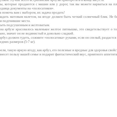
зы, которые продаются с машин или у дорог, так вы можете нарваться на 
одавца документы на «полосатиков».
а помочь вам с выбором, их задача продать!
ладать матовым налетом, на ягоде должен быть четкий солнечный блик. Не б
и подгнившие места.
быть подсушенным и желтоватым.
на арбузе красовалось маленькое желтое пятнышко, это свидетельствует о то
ьно, значит он не водянистый и довольно сладкий.
рбуз должен гудеть, сожмите «полосатика» руками, если он спелый, раздастся
дних размеров (5-7 кг).
ели, такую яркую ягоду, как арбуз, его полезные и вредные для здоровья свойс
несет пользу вашей семье и подарит фантастический вкус, приятного аппетита