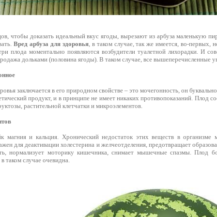
ов, чтобы доказать идеальный вкус ягоды, вырезают из арбуза маленькую пи
вать.
Вред арбуза для здоровья
, в таком случае, так же имеется, во-первых, 
три плода моментально появляются возбудители туалетной лихорадки. И с
продажа дольками (половина ягоды). В таком случае, все вышеперечисленные 
онное
оровья заключается в его природном свойстве – это мочегонность, он букваль
етический продукт, и в принципе не имеет никаких противопоказаний. Плод со
руктозы, растительной клетчатки и микроэлементов.
нтов
йк магния и кальция. Хронический недостаток этих веществ в организме 
жен для деактивации холестерина и желчеотделения, предотвращает образова
ть, нормализует моторику кишечника, снимает мышечные спазмы. Плод б
, в таком случае очевидна.