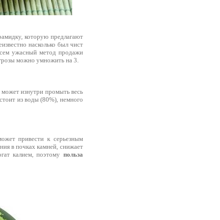
рамидку, которую предлагают
неизвестно насколько был чист
овсем ужасный метод продажи
угрозы можно умножить на 3.
но может изнутри промыть весь
стоит из воды (80%), немного
может привести к серьезным
ния в почках камней, снижает
огат калием, поэтому
польза