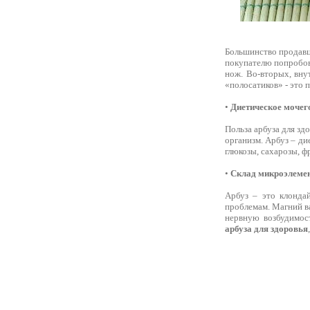
Большинство продавц
покупателю попробо
нож. Во-вторых, вну
«полосатиков» - это 
•
Диетическое мочег
Польза арбуза для зд
организм. Арбуз – ди
глюкозы, сахарозы, ф
•
Склад микроэлеме
Арбуз – это клонда
проблемам. Магний ва
нервную возбудимос
арбуза для здоровья