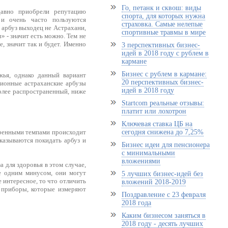
Го, петанк и сквош: виды
авно приобрели репутацию
спорта, для которых нужна
и очень часто пользуются
страховка. Самые нелепые
 арбуз выходец не Астрахани,
спортивные травмы в мире
 - значит есть можно. Тем не
е, значит так и будет. Именно
3 перспективных бизнес-
идей в 2018 году с рублем в
кармане
Бизнес с рублем в кармане:
жья, однако данный вариант
20 перспективных бизнес-
ционные астраханские арбузы
идей в 2018 году
олее распространенный, ниже
Startcom реальные отзывы:
платит или лохотрон
Ключевая ставка ЦБ на
сегодня снижена до 7,25%
коренными темпами происходит
тказываются покидать арбуз и
Бизнес идеи для пенсионера
с минимальными
вложениями
а для здоровья в этом случае,
е одним минусом, они могут
5 лучших бизнес-идей без
 интересное, то что отличить
вложений 2018-2019
е приборы, которые измеряют
Поздравление с 23 февраля
2018 года
Каким бизнесом заняться в
2018 году - десять лучших