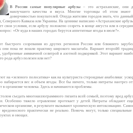
В России самые популярные арбузы
– это астраханские, они д
наилучшего качества и вкуса. Многие торговцы об этом знают 
доверчивостью покупателей. Откуда жителям городов знать, что данный
, Северного Кавказа или Украины. На ценнике написано «Астраханские арбузы»
т свои условия, если арбузу положено созреть в конце августа или в середин
вопрос: «От куда в наших городах берутся аппетитные ягоды в июле?».
рт быстрого созревания из других регионов России или ближнего зарубе
ак они пока не вошли практику широкого масштаба. Вариант второй6 тради
), удобренные аммиачной селитрой и азотной подкормкой. Этот вариант наиб
о рода арбуз полезен или нет?
уют на «зеленого полосатика» как на культуриста стероидные анаболики: ус
ро набирается вес и объем ягоды. Все бы ничего, только нитраты наотрез о
 в организме человека. Здесь и начинаются проблемы.
столом съедать многокиллограммного гиганта всей семьей, поэтому вред арбуз
ен. Особенно тяжело отравление протекает у детей. Нитраты обладают ещ
веческом организме, в результате вызывают хроническую интоксикацию. Самое
 вредоносного практически не реально. Помочь могут, только специальны
руктах и овощах.