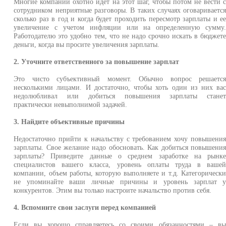
Многие компании охотно идет на этот шаг, чтобы потом не вести 
сотрудником неприятные разговоры. В таких случаях оговариваетс
сколько раз в год и когда будет проходить пересмотр зарплаты и е
увеличение с учетом инфляции или на определенную сумму
Работодателю это удобно тем, что не надо срочно искать в бюджет
деньги, когда вы просите увеличения зарплаты.
2. Уточните ответственного за повышение зарплат
Это чисто субъективный момент. Обычно вопрос решаетс
несколькими лицами. И достаточно, чтобы хоть один из них ва
недолюбливал или добиться повышения зарплаты стане
практически невыполнимой задачей.
3. Найдите объективные причины
Недостаточно прийти к начальству с требованием хочу повышени
зарплаты. Свое желание надо обосновать. Как добиться повышени
зарплаты? Приведите данные о среднем заработке на рынк
специалистов вашего класса, уровень оплаты труда в ваше
компании, объем работы, которую выполняете и т.д. Категорическ
не упоминайте ваши личные причины и уровень зарплат 
конкурентов. Этим вы только настроите начальство против себя.
4. Вспомните свои заслуги перед компанией
Если вы хорошо справляетесь со своими обязанностями – в