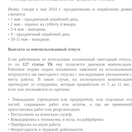
Иначе, говоря в мае 2014 г. праздничными и нерабочими дням
считается:
• 1 мая – праздничный нерабочий день,
• 2 мая – перенос на субботу 4 января,
• 3-4 мая – выходные,
• 9 - праздничный нерабочий день
• 10-11 мая – выходные.
Выплата за неиспользованный отпуск
Если работником не использован положенный ежегодный отпуск
то по
127 статье ТК
ему полагается денежная компенсация
Работник вправе подать письменное заявление на использовани
нетронутого им ежегодного отпуска с последующим увольнением 
места работы. В таком случае, на полноценную компенсаци
претендуют те сотрудники, которые проработали от 5 до 11 мес.
если они увольняются по причине:
• Ликвидации учреждения или предприятия, или отдельных ег
частей, сокращение работ или штатов, а так же временно
приостановки работ или реорганизации.
• Поступление на воинскую службу,
• Командировка в техникумы, в вузы, на рабфабрики.
• Переброски на иную работу.
• Непригодность к трудовой деятельности.