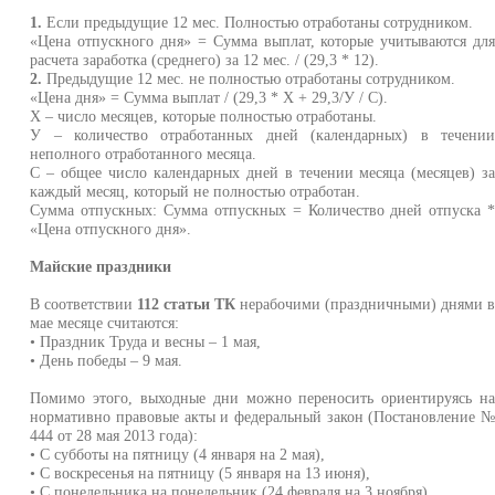
1.
Если предыдущие 12 мес. Полностью отработаны сотрудником.
«Цена отпускного дня» = Сумма выплат, которые учитываются дл
расчета заработка (среднего) за 12 мес. / (29,3 * 12).
2.
Предыдущие 12 мес. не полностью отработаны сотрудником.
«Цена дня» = Сумма выплат / (29,3 * Х + 29,3/У / С).
Х – число месяцев, которые полностью отработаны.
У – количество отработанных дней (календарных) в течени
неполного отработанного месяца.
С – общее число календарных дней в течении месяца (месяцев) з
каждый месяц, который не полностью отработан.
Сумма отпускных: Сумма отпускных = Количество дней отпуска 
«Цена отпускного дня».
Майские праздники
В соответствии
112 статьи ТК
нерабочими (праздничными) днями 
мае месяце считаются:
• Праздник Труда и весны – 1 мая,
• День победы – 9 мая.
Помимо этого, выходные дни можно переносить ориентируясь н
нормативно правовые акты и федеральный закон (Постановление 
444 от 28 мая 2013 года):
• С субботы на пятницу (4 января на 2 мая),
• С воскресенья на пятницу (5 января на 13 июня),
• С понедельника на понедельник (24 февраля на 3 ноября).