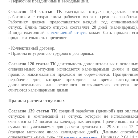
• Нерабочие праздничные и выходные дни.
Согласно 114 статьи ТК
ежегодные отпуска предоставляютс
работникам с сохранением рабочего места и среднего заработка
Работнику должен предоставляться каждый год оплачиваемы
отпуск. Длина такого отпуска составляет 28 дней (календарных)
Иногда ежегодный
может быть продлен ег
оплачиваемый отпуск
продолжительность определяет:
• Коллективный договор,
• Правила внутреннего трудового распорядка.
Согласно 120 статьи ТК
длительность дополнительных и основны
оплачиваемых отпусков исчисляется календарными днями и ка
правило, максимальным пределом не обременяется. Праздничны
нерабочие дни, которые приходятся на время ежегодног
дополнительного или основного оплачиваемого отпуска н
считаются календарными днями.
Правила расчета отпускных
Согласно 139 статьи ТК
средний заработок (дневной) для оплат
отпусков и компенсаций за отпуск, который не использовалс
считается за 12 последних календарных месяцев. Прочие выплаты 
сумма з/п учитываемая для расчета делиться на 29.3 и на 12 
(среднее месячное число календарных дней). Данным способо
определяется «цена дня» для
. Начиная с 2.04.14 г
расчета отпускных