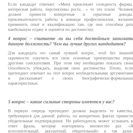
Если кандидат отвечает: «Меня привлекает солидность фирмы
интересная работа, перспективы роста….» то это плохо. Челове
должен привести конкретные и серьезные доводы
привлекательность работы в команде профессионалов, желани
применить опыт и квалификацию там, где они способны дат
наибольшую отдачу и оценятся по достоинству.
4 вопрос – считаете ли вы себя достойным занимат
данную должность? Чем вы лучше других кандидатов?
Для кандидата это самый лучший вопрос, чтоб без лишне
скромности озвучить все свои основные преимущества пере
другими соискателями. При этом ему необходимо показать сво
способность убеждать, выделяя свои достоинства. Плохо, есл
претендент отвечает на этот вопрос неубедительными аргументам
и рассказывает о своих биографически-формальны
характеристиках.
5 вопрос – какие сильные стороны имеются у вас?
В первую очередь претендент должен выделить те качества
требующиеся для данной работы, на конкретных фактах привест
убедительные подтверждения. Но работодатель может услышать 
ответ фразы, которые повторялись множество раз: «
исполнительный, аккуратный, общительный» и так далее