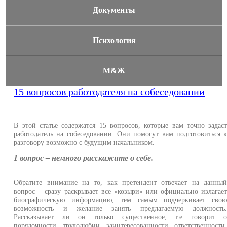
Документы
Психология
М&Ж
15 вопросов работодателя на собеседовании
В этой статье содержатся 15 вопросов, которые вам точно задас
работодатель на собеседовании. Они помогут вам подготовиться 
разговору возможно с будущим начальником.
1 вопрос – немного расскажите о себе.
Обратите внимание на то, как претендент отвечает на данны
вопрос – сразу раскрывает все «козыри» или официально излагае
биографическую информацию, тем самым подчеркивает сво
возможность и желание занять предлагаемую должность
Рассказывает ли он только существенное, т.е говорит 
порядочности, трудолюбии, заинтересованности, ответственности