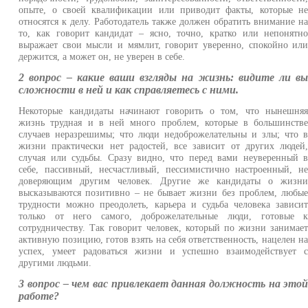
опыте, о своей квалификации или приводит факты, которые н
относятся к делу. Работодатель также должен обратить внимание н
то, как говорит кандидат – ясно, точно, кратко или непонятн
выражает свои мысли и мямлит, говорит уверенно, спокойно ил
держится, а может он, не уверен в себе.
2 вопрос – какие ваши взгляды на жизнь: видите ли в
сложности в ней и как справляетесь с ними.
Некоторые кандидаты начинают говорить о том, что нынешня
жизнь трудная и в ней много проблем, которые в большинств
случаев неразрешимы; что люди недоброжелательны и злы; что 
жизни практически нет радостей, все зависит от других людей
случая или судьбы. Сразу видно, что перед вами неуверенный 
себе, пассивный, несчастливый, пессимистично настроенный, н
доверяющим другим человек. Другие же кандидаты о жизн
высказываются позитивно – не бывает жизни без проблем, любы
трудности можно преодолеть, карьера и судьба человека зависи
только от него самого, доброжелательные люди, готовые 
сотрудничеству. Так говорит человек, который по жизни занимае
активную позицию, готов взять на себя ответственность, нацелен н
успех, умеет радоваться жизни и успешно взаимодействует 
другими людьми.
3 вопрос – чем вас привлекает данная должность на это
работе?