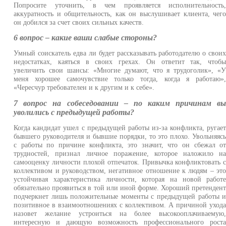
Попросите уточнить, в чем проявляется исполнительность
аккуратность и общительность, как он выслушивает клиента, чег
он добился за счет своих сильных качеств.
6 вопрос – какие ваши слабые стороны?
Умный соискатель едва ли будет рассказывать работодателю о свои
недостатках, каяться в своих грехах. Он ответит так, чтоб
увеличить свои шансы: «Многие думают, что я трудоголик», «
меня хорошее самочувствие только тогда, когда я работаю»
«Чересчур требователен и к другим и к себе».
7 вопрос на собеседовании – по каким причинам в
уволились с предыдущей работы?
Когда кандидат ушел с предыдущей работы из-за конфликта, ругае
бывшего руководителя и бывшие порядки, то это плохо. Увольняяс
с работы по причине конфликта, это значит, что он сбежал о
трудностей, признал личное поражение, которое наложило н
самооценку личности плохой отпечаток. Привычка конфликтовать 
коллективом и руководством, негативное отношение к людям – эт
устойчивая характеристика личности, которая на новой работ
обязательно проявиться в той или иной форме. Хороший претенден
подчеркнет лишь положительные моменты с предыдущей работы 
позитивное в взаимоотношениях с коллективом. А причиной уход
назовет желание устроиться на более высокооплачиваемую
интересную и дающую возможность профессионального рост