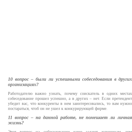
10 вопрос – были ли успешными собеседования в други
организациях?
Работодателю важно узнать, почему соискатель в одних места
собеседование прошел успешно, а в других – нет. Если претенден
убедит вас, что конкуренты в нем заинтересовались, то вам нужн
постараться, чтоб он не ушел к конкурирующей фирме.
11 вопрос – на данной работе, не помешает ли лична
жизнь?
Этот вопрос на собеседовании чаще задают женщинам, че