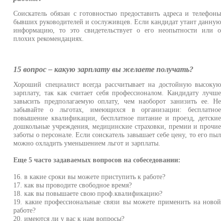
Соискатель обязан с готовностью предоставить адреса и телефон
бывших руководителей и сослуживцев. Если кандидат утаит данну
информацию, то это свидетельствует о его неопытности или 
плохих рекомендациях.
15 вопрос – какую зарплату вы желаете получать?
Хороший специалист всегда рассчитывает на достойную высоку
зарплату, так как считает себя профессионалом. Кандидату лучш
завысить предполагаемую оплату, чем наоборот занизить ее. Н
забывайте о льготах, имеющихся в организации: бесплатно
повышение квалификации, бесплатное питание и проезд, детски
дошкольные учреждения, медицинские страховки, премии и прочи
заботы о персонале. Если соискатель завышает себе цену, то его пы
можно охладить уменьшением льгот и зарплаты.
Еще 5 часто задаваемых вопросов на собеседовании:
16. в какие сроки вы можете приступить к работе?
17. как вы проводите свободное время?
18. как вы повышаете свою проф.квалификацию?
19. какие профессиональные связи вы можете применить на ново
работе?
20. имеются ли у вас к нам вопросы?