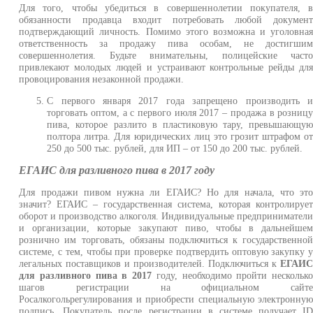
Для того, чтобы убедиться в совершеннолетии покупателя, 
обязанности продавца входит потребовать любой докумен
подтверждающий личность. Помимо этого возможна и уголовна
ответственность за продажу пива особам, не достигши
совершеннолетия. Будьте внимательны, полицейские част
привлекают молодых людей и устраивают контрольные рейды дл
провоцирования незаконной продажи.
С первого января 2017 года запрещено производить 
торговать оптом, а с первого июля 2017 – продажа в розниц
пива, которое разлито в пластиковую тару, превышающу
полтора литра. Для юридических лиц это грозит штрафом о
250 до 500 тыс. рублей, для ИП – от 150 до 200 тыс. рублей.
ЕГАИС для разливного пива в 2017 году
Для продажи пивом нужна ли ЕГАИС? Но для начала, что эт
значит? ЕГАИС – государственная система, которая контролируе
оборот и производство алкоголя. Индивидуальные предпринимател
и организации, которые закупают пиво, чтобы в дальнейше
рознично им торговать, обязаны подключиться к государственно
системе, с тем, чтобы при проверке подтвердить оптовую закупку 
легальных поставщиков и производителей. Подключиться к
ЕГАИ
для разливного пива в 2017
году, необходимо пройти нескольк
шагов регистрации на официальном сайт
Росалкогольрегулирования и приобрести специальную электронну
подпись. Покупатель после регистрации в системе получает I