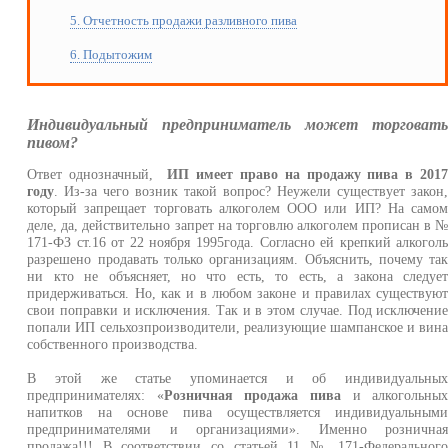
5. Отчетность продажи разливного пива
6. Подытожим
Индивидуальный предприниматель может торговат
пивом?
Ответ однозначный,
ИП имеет право на продажу пива в 201
году
. Из-за чего возник такой вопрос? Неужели существует закон
который запрещает торговать алкоголем ООО или ИП? На само
деле, да, действительно запрет на торговлю алкоголем прописан в 
171-ФЗ ст.16 от 22 ноября 1995года. Согласно ей крепкий алкогол
разрешено продавать только организациям. Объяснить, почему та
ни кто не объясняет, но что есть, то есть, а закона следуе
придерживаться. Но, как и в любом законе и правилах существую
свои поправки и исключения. Так и в этом случае. Под исключени
попали ИП сельхозпроизводители, реализующие шампанское и вин
собственного производства.
В этой же статье упоминается и об индивидуальны
предпринимателях: «
Розничная продажа пива
и алкогольны
напитков на основе пива осуществляется индивидуальным
предпринимателями и организациями». Именно рознична
продажа!!! В соответствии со статьей 11 № 171-Федеральног