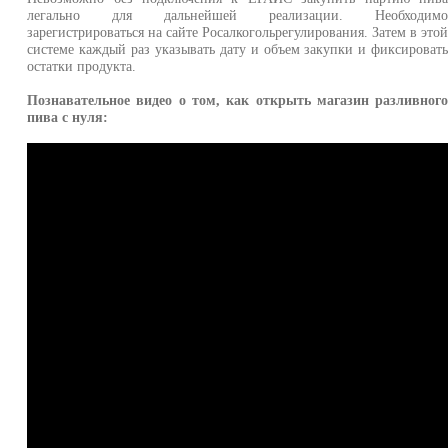
легально для дальнейшей реализации. Необходим
зарегистрироваться на сайте Росалкогольрегулирования. Затем в это
системе каждый раз указывать дату и объем закупки и фиксироват
остатки продукта.
Познавательное видео о том, как открыть магазин разливног
пива с нуля: