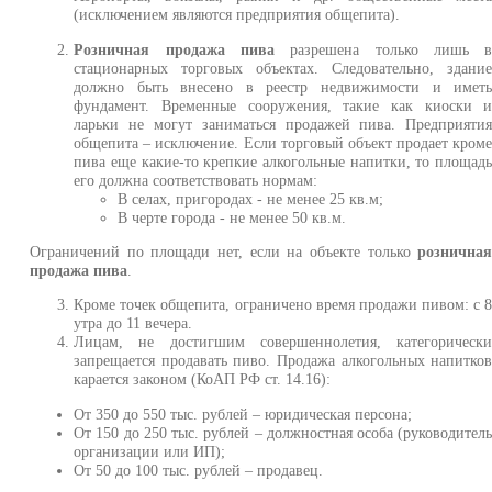
(исключением являются предприятия общепита).
Розничная продажа пива
разрешена только лишь 
стационарных торговых объектах. Следовательно, здани
должно быть внесено в реестр недвижимости и имет
фундамент. Временные сооружения, такие как киоски 
ларьки не могут заниматься продажей пива. Предприяти
общепита – исключение. Если торговый объект продает кром
пива еще какие-то крепкие алкогольные напитки, то площад
его должна соответствовать нормам:
В селах, пригородах - не менее 25 кв.м;
В черте города - не менее 50 кв.м.
Ограничений по площади нет, если на объекте только
рознична
продажа пива
.
Кроме точек общепита, ограничено время продажи пивом: с 
утра до 11 вечера.
Лицам, не достигшим совершеннолетия, категорическ
запрещается продавать пиво. Продажа алкогольных напитко
карается законом (КоАП РФ ст. 14.16):
От 350 до 550 тыс. рублей – юридическая персона;
От 150 до 250 тыс. рублей – должностная особа (руководител
организации или ИП);
От 50 до 100 тыс. рублей – продавец.