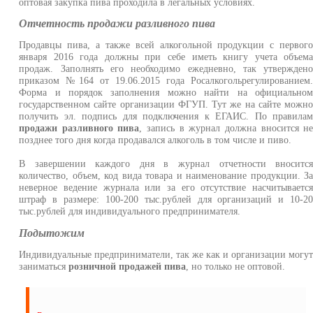
оптовая закупка пива проходила в легальных условиях.
Отчетность продажи разливного пива
Продавцы пива, а также всей алкогольной продукции с первог
января 2016 года должны при себе иметь книгу учета объем
продаж. Заполнять его необходимо ежедневно, так утвержден
приказом №164 от 19.06.2015 года Росалкогольрегулированием
Форма и порядок заполнения можно найти на официально
государственном сайте организации ФГУП. Тут же на сайте можн
получить эл. подпись для подключения к ЕГАИС. По правила
продажи разливного пива
, запись в журнал должна вносится н
позднее того дня когда продавался алкоголь в том числе и пиво.
В завершении каждого дня в журнал отчетности вноситс
количество, объем, код вида товара и наименование продукции. З
неверное ведение журнала или за его отсутствие насчитываетс
штраф в размере: 100-200 тыс.рублей для организаций и 10-2
тыс.рублей для индивидуального предпринимателя.
Подытожим
Индивидуальные предприниматели, так же как и организации могу
заниматься
розничной продажей пива
, но только не оптовой.