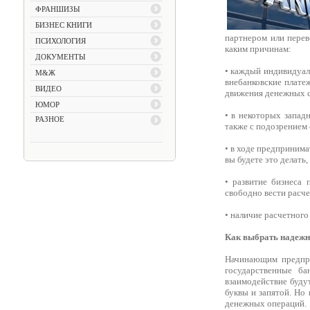
ФРАНШИЗЫ
БИЗНЕС КНИГИ
партнером или перев
ПСИХОЛОГИЯ
каким причинам:
ДОКУМЕНТЫ
• каждый индивидуал
М&Ж
внебанковские плате
ВИДЕО
движения денежных ср
ЮМОР
• в некоторых запад
РАЗНОЕ
также с подозрением
• в ходе предпринима
вы будете это делать,
• развитие бизнеса
свободно вести расче
• наличие расчетного
Как выбрать надежны
Начинающим предпри
государственные б
взаимодействие буду
буквы и запятой. Но
денежных операций.