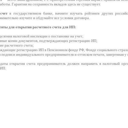
аботы. Гарантии на сохранность вкладов здесь не существует.
счет
в государственном банке, начните изучать рейтинги других россий
имательно изучите и обдумайте все условия договора.
нты для открытия расчетного счета для ИП:
тделения налоговой инспекции о постановке на учет;
енные копии документов, подтверждающих регистрацию ИП;
тие расчетного счета;
рждающие регистрацию ИП в Пенсионном фонде РФ, Фонде социального страх
м подписи индивидуального предпринимателя и оттиском печати, заверенная у 
 даты открытия счета предприниматель должен направить в налоговый ор
 ИП.