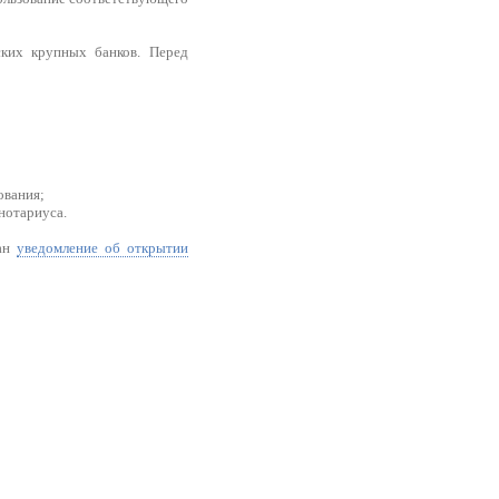
ских крупных банков. Перед
ования;
нотариуса.
ган
уведомление об открытии