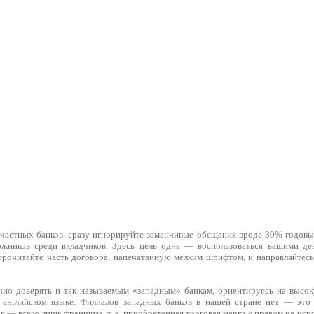
частных банков, сразу игнорируйте заманчивые обещания вроде 30% годовы
жников среди вкладчиков. Здесь цель одна — воспользоваться вашими ден
рочитайте часть договора, напечатанную мелким шрифтом, и направляйтесь
чно доверять и так называемым «западным» банкам, ориентируясь на высо
 английском языке. Филиалов западных банков в нашей стране нет — это 
 — всего лишь франшиза, т. е. приобретенная торговая марка с правом на ис