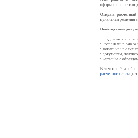
оформления и стиля р
Открыв расчетный 
принятием решения вн
Необходимые докуме
• свидетельство из о
• нотариально завер
• заявление на откры
• документы, подтве
• карточка с образцо
В течение 7 дней с
расчетного счета
для