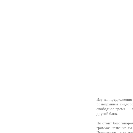
Изучая предложения 
розыгрышей внедоро
свободное время — п
другой банк.
Не стоит безоговоро
громкое название на
Иностранные названия