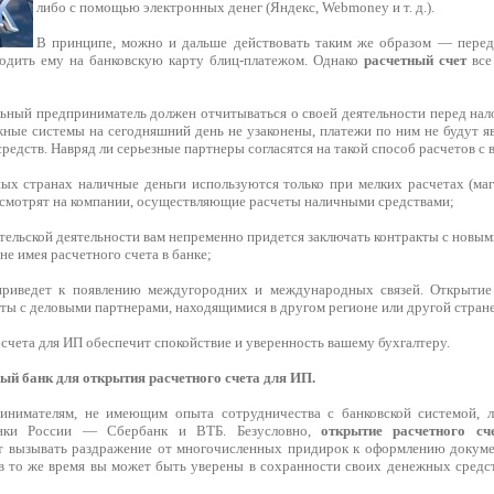
либо с помощью электронных денег (Яндекс, Webmoney и т. д.).
В принципе, можно и дальше действовать таким же образом — переда
одить ему на банковскую карту блиц-платежом. Однако
расчетный счет
все
ьный предприниматель должен отчитываться о своей деятельности перед нал
жные системы на сегодняшний день не узаконены, платежи по ним не будут я
едств. Навряд ли серьезные партнеры согласятся на такой способ расчетов с 
ных странах наличные деньги используются только при мелких расчетах (маг
 смотрят на компании, осуществляющие расчеты наличными средствами;
тельской деятельности вам непременно придется заключать контракты с новым
 не имея расчетного счета в банке;
 приведет к появлению междугородних и международных связей. Открытие 
ты с деловыми партнерами, находящимися в другом регионе или другой стране
 счета для ИП обеспечит спокойствие и уверенность вашему бухгалтеру.
й банк для открытия расчетного счета для ИП.
нимателям, не имеющим опыта сотрудничества с банковской системой, 
анки России — Сбербанк и ВТБ. Безусловно,
открытие расчетного с
т вызывать раздражение от многочисленных придирок к оформлению докуме
 в то же время вы может быть уверены в сохранности своих денежных сред