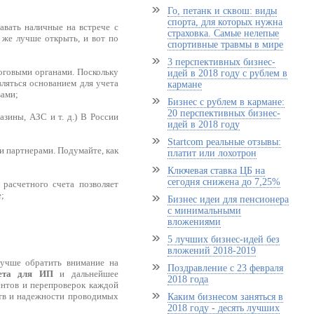
Го, петанк и сквош: виды
спорта, для которых нужна
вать наличные на встрече с
страховка. Самые нелепые
 же лучше открыть, и вот по
спортивные травмы в мире
3 перспективных бизнес-
оговыми органами. Поскольку
идей в 2018 году с рублем в
вляться основанием для учета
кармане
вами;
Бизнес с рублем в кармане:
20 перспективных бизнес-
азины, АЗС и т. д.) В России
идей в 2018 году
Startcom реальные отзывы:
и партнерами. Подумайте, как
платит или лохотрон
Ключевая ставка ЦБ на
сегодня снижена до 7,25%
расчетного счета позволяет
;
Бизнес идеи для пенсионера
с минимальными
вложениями
5 лучших бизнес-идей без
вложений 2018-2019
лучше обратить внимание на
Поздравление с 23 февраля
чета для ИП
и дальнейшее
2018 года
нтов и перепроверок каждой
ств и надежности проводимых
Каким бизнесом заняться в
2018 году - десять лучших