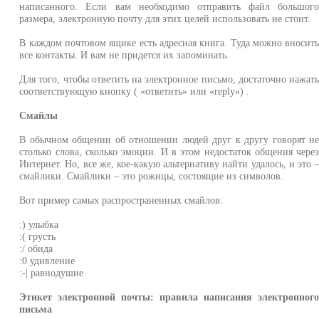
написанного. Если вам необходимо отправить файл большог
размера, электронную почту для этих целей использовать не стоит.
В каждом почтовом ящике есть адресная книга. Туда можно вносит
все контакты. И вам не придется их запоминать.
Для того, чтобы ответить на электронное письмо, достаточно нажат
соответствующую кнопку ( «ответить» или «reply») .
Смайлы
В обычном общении об отношении людей друг к другу говорят н
столько слова, сколько эмоции. И в этом недостаток общения чере
Интернет. Но, все же, кое-какую альтернативу найти удалось, и это 
смайлики. Смайлики – это рожицы, состоящие из символов.
Вот пример самых распространенных смайлов:
:) улыбка
:( грусть
:/ обида
:0 удивление
:-| равнодушие
Этикет электронной почты: правила написания электронног
письма