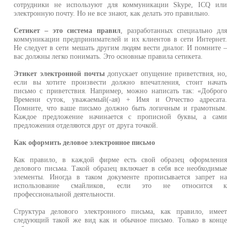
сотрудники не используют для коммуникации Skype, ICQ ил
электронную почту. Но не все знают, как делать это правильно.
Сетикет – это система правил
, разработанных специально дл
коммуникации предпринимателей и их клиентов в сети Интернет
Не следует в сети мешать другим людям вести диалог. И помните 
вас должны легко понимать. Это основные правила сетикета.
Этикет электронной почты
допускает опущение приветствия, но
если вы хотите произвести должно впечатления, стоит начат
письмо с приветствия. Например, можно написать так: «Доброг
Времени суток, уважаемый(-ая) + Имя и Отчество адресата
Помните, что ваше письмо должно быть логичным и грамотным
Каждое предложение начинается с прописной буквы, а сам
предложения отделяются друг от друга точкой.
Как оформить деловое электронное письмо
Как правило, в каждой фирме есть свой образец оформлени
делового письма. Такой образец включает в себя все необходимы
элементы. Иногда в таком документе прописывается запрет н
использование смайликов, если это не относится 
профессиональной деятельности.
Структура делового электронного письма, как правило, имее
следующий такой же вид как и обычное письмо. Только в конц