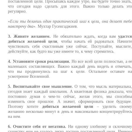
поставленной цели. Просыпаясь каждое утро, вы будете точно знать
что сегодня надо сделать для этого. Важно только делать эт
регулярно.
«
Если ты делаешь один практический шаг к цели, она делает теб
навстречу два
». Мухтар Гусенгаджиев.
3. Живите желанием.
Не обязательно ждать, когда вам
удастс
добиться желаемой цели
, чтобы начать ей радоваться. Начнит
чувствовать себя счастливым уже сейчас. Поступайте, мыслите
действуйте, как будто вы уже имеете то, к чему стремитесь.
4. Установите сроки реализации.
Но все всей цели полностью, а е
маленьких составляющих. Важно каждый день видеть и отмечать
что вы продвинулись на шаг к цели. Остальное оставьте н
усмотрение Вселенной.
5. Воспитывайте свое мышление.
О том, что мысль материальна
сегодня знает каждый школьник. А квантовая физика доказала, чт
постоянно думая о чем-то сейчас, желая этого, мы способн
изменить свое прошлое. А значит, сформировать свое будущее
Поэтому хотите
добиться желаемой цели
– уделить своем
желанию несколько минут в день и максимально концентрируйтес
на нем.
6. Очистите себя от негатива.
Ни одному злобному и склочном
существу еще не удалось легко достичь поставленной цели. Именн