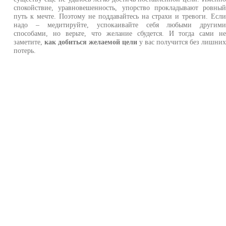
спокойствие, уравновешенность, упорство прокладывают ровны
путь к мечте. Поэтому не поддавайтесь на страхи и тревоги. Есл
надо – медитируйте, успокаивайте себя любыми другим
способами, но верьте, что желание сбудется. И тогда сами н
заметите,
как добиться желаемой цели
у вас получится без лишни
потерь.