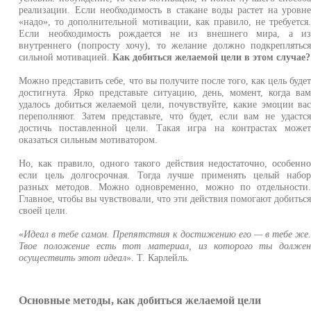
реализации. Если необходимость в стакане воды растет на уровн
«надо», то дополнительной мотивации, как правило, не требуется
Если необходимость рождается не из внешнего мира, а и
внутреннего (попросту хочу), то желание должно подкреплятьс
сильной мотивацией.
Как добиться желаемой цели в этом случае?
Можно представить себе, что вы получите после того, как цель буде
достигнута. Ярко представьте ситуацию, день, момент, когда ва
удалось добиться желаемой цели, почувствуйте, какие эмоции ва
переполняют. Затем представьте, что будет, если вам не удастс
достичь поставленной цели. Такая игра на контрастах може
оказаться сильным мотиватором.
Но, как правило, одного такого действия недостаточно, особенн
если цель долгосрочная. Тогда лучше применять целый набо
разных методов. Можно одновременно, можно по отдельности
Главное, чтобы вы чувствовали, что эти действия помогают добитьс
своей цели.
«
Идеал в тебе самом. Препятствия к достижению его — в тебе же
Твое положение есть тот материал, из которого ты долже
осуществить этот идеал
». Т. Карлейль.
Основные методы, как добиться желаемой цели