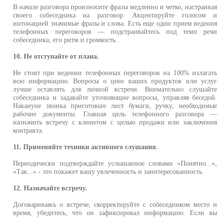
В начале разговора произносите фразы медленно и четко, настраива
своего собеседника на разговор. Акцентируйте голосом 
интонацией значимые фразы и слова. Есть еще один прием ведени
телефонных переговоров — подстраивайтесь под темп реч
собеседника, его ритм и громкость.
10. Не отступайте от плана.
Не стоит при ведении телефонных переговоров на 100% излагат
всю информацию. Вопросы о цене ваших продуктов или услу
лучше оставлять для личной встречи. Внимательно слушайт
собеседника и задавайте уточняющие вопросы, управляя беседой
Накануне звонка приготовьте лист бумаги, ручку, необходимы
рабочие документы. Главная цель телефонного разговора 
назначить встречу с клиентом с целью продажи или заключени
контракта.
11. Применяйте техники активного слушания.
Периодически подтверждайте услышанное словами «Понятно...»
«Так...» - это покажет вашу увлеченность и заинтересованность.
12. Назначайте встречу.
Договариваясь о встрече, скорректируйте с собеседником место 
время, убедитесь, что он зафиксировал информацию. Если в