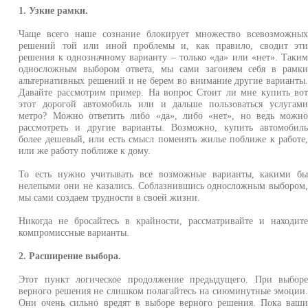
1. Узкие рамки.
Чаще всего наше сознание блокирует множество всевозможны
решений той или иной проблемы и, как правило, сводит эт
решения к однозначному варианту – только «да» или «нет». Таки
односложным выбором ответа, мы сами загоняем себя в рамк
альтернативных решений и не берем во внимание другие варианты
Давайте рассмотрим пример. На вопрос Стоит ли мне купить во
этот дорогой автомобиль или и дальше пользоваться услугам
метро? Можно ответить либо «да», либо «нет», но ведь можн
рассмотреть и другие варианты. Возможно, купить автомобил
более дешевый, или есть смысл поменять жилье поближе к работе
или же работу поближе к дому.
То есть нужно учитывать все возможные варианты, какими б
нелепыми они не казались. Соблазнившись односложным выбором
мы сами создаем трудности в своей жизни.
Никогда не бросайтесь в крайности, рассматривайте и находит
компромиссные варианты.
2. Расширение выбора.
Этот пункт логическое продолжение предыдущего. При выбор
верного решения не слишком полагайтесь на сиюминутные эмоции
Они очень сильно вредят в выборе верного решения. Пока ваш