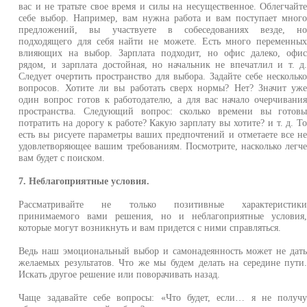
вас и не тратьте свое время и силы на несущественное. Облегчайт
себе выбор. Например, вам нужна работа и вам поступает мног
предложений, вы участвуете в собеседованиях везде, н
подходящего для себя найти не можете. Есть много переменны
влияющих на выбор. Зарплата подходит, но офис далеко, офи
рядом, и зарплата достойная, но начальник не впечатлил и т. д
Следует очертить пространство для выбора. Задайте себе нескольк
вопросов. Хотите ли вы работать сверх нормы? Нет? Значит уж
один вопрос готов к работодателю, а для вас начало очерчивани
пространства. Следующий вопрос: сколько времени вы готов
потратить на дорогу к работе? Какую зарплату вы хотите? и т. д. Т
есть вы рисуете параметры ваших предпочтений и отметаете все н
удовлетворяющее вашим требованиям. Посмотрите, насколько легч
вам будет с поиском.
7. Неблагоприятные условия.
Рассматривайте не только позитивные характеристик
принимаемого вами решения, но и неблагоприятные условия
которые могут возникнуть и вам придется с ними справляться.
Ведь наш эмоциональный выбор и самонадеянность может не дат
желаемых результатов. Что же мы будем делать на середине пути
Искать другое решение или поворачивать назад.
Чаще задавайте себе вопросы: «Что будет, если… я не получ