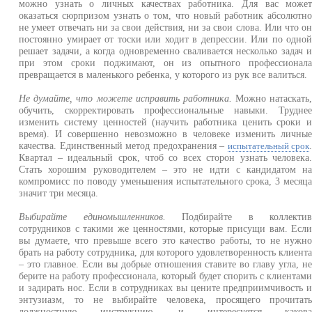
можно узнать о личных качествах работника. Для вас може
оказаться сюрпризом узнать о том, что новый работник абсолютн
не умеет отвечать ни за свои действия, ни за свои слова. Или что о
постоянно умирает от тоски или ходит в депрессии. Или по одно
решает задачи, а когда одновременно сваливается несколько задач 
при этом сроки поджимают, он из опытного профессионал
превращается в маленького ребенка, у которого из рук все валиться.
Не думайте, что можете исправить работника.
Можно натаскать
обучить, скорректировать профессиональные навыки. Трудне
изменить систему ценностей (научить работника ценить сроки 
время). И совершенно невозможно в человеке изменить личны
качества. Единственный метод предохранения –
испытательный срок
Квартал – идеальный срок, чтоб со всех сторон узнать человека
Стать хорошим руководителем – это не идти с кандидатом н
компромисс по поводу уменьшения испытательного срока, 3 месяц
значит три месяца.
Выбирайте единомышленников.
Подбирайте в коллекти
сотрудников с такими же ценностями, которые присущи вам. Есл
вы думаете, что превыше всего это качество работы, то не нужн
брать на работу сотрудника, для которого удовлетворенность клиент
– это главное. Если вы добрые отношения ставите во главу угла, н
берите на работу профессионала, который будет спорить с клиентам
и задирать нос. Если в сотрудниках вы цените предприимчивость 
энтузиазм, то не выбирайте человека, просящего прочитат
должностную инструкцию, и интересуется каков