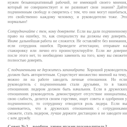
нужен безынициативный рабочий, не имеющий своего мнения
который не совершенствует и не развивает свои знания? Дайт
подчиненным свободу и смиритесь с тем, что они могут ошибаться
это свойственно каждому человеку, и руководителю тоже. Эт
нормально!
Сотрудничайте с тем, кому доверяете.
Если вы дали подчиненном
право на ошибку, то, как специалисту вы должны ему доверять
Иначе дальнейшая работа не сложится. Не оставляйте без внимания
если сотрудник ошибся. Проведите аттестацию, отправьте н
стажировку или лично его проинструктируйте. Если же довери
после этого нет, то необходимо заменить на того, кому вы сможет
полностью доверять.
С подчиненными не держитесь запанибрата.
Хороший руководител
должен быть авторитетным. Существует множество мнений на тему
можно ли на работе заводить личные отношения. Но есл
руководитель с подчиненными стали друзьями, то в таки
отношениях лидером должен быть начальник. Если в дружески
отношениях руководитель демонстрирует отсутствие инициативы
свою слабость, делится своим горстями, ищет совета и одобрения 
подчиненного, то сотруднику отводится роль лидера. Если в
сомневаетесь, что в дружеских отношениях с сотрудникам
сможете, стать лидером, лучше держите дистанцию и не заводите н
с кем дружбу.
Совет №2 – вообще, зачем нужен руководитель?