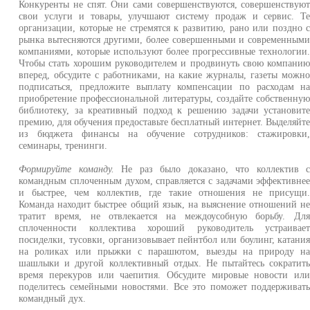
Конкуренты не спят. Они сами совершенствуются, совершенствую
свои услуги и товары, улучшают систему продаж и сервис. Т
организации, которые не стремятся к развитию, рано или поздно 
рынка вытесняются другими, более совершенными и современным
компаниями, которые используют более прогрессивные технологии
Чтобы стать хорошим руководителем и продвинуть свою компани
вперед, обсудите с работниками, на какие журналы, газеты можн
подписаться, предложите выплату компенсации по расходам н
приобретение профессиональной литературы, создайте собственну
библиотеку, за креативный подход к решению задачи установит
премию, для обучения предоставьте бесплатный интернет. Выделяйт
из бюджета финансы на обучение сотрудников: стажировки
семинары, тренинги.
Формируйте команду.
Не раз было доказано, что коллектив 
командным сплоченным духом, справляется с задачами эффективне
и быстрее, чем коллектив, где такие отношения не присущи
Команда находит быстрее общий язык, на выяснение отношений н
тратит время, не отвлекается на междоусобную борьбу. Дл
сплоченности коллектива хороший руководитель устраивае
посиделки, тусовки, организовывает пейнтбол или боулинг, катани
на роликах или прыжки с парашютом, выезды на природу н
шашлыки и другой коллективный отдых. Не пытайтесь сократит
время перекуров или чаепития. Обсудите мировые новости ил
поделитесь семейными новостями. Все это поможет поддерживат
командный дух.