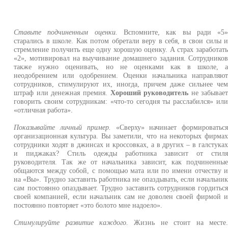
Ставьте подчиненным оценки.
Вспомните, как вы ради «5
старались в школе. Как потом обретали веру в себя, в свои силы 
стремление получить еще одну хорошую оценку. А страх заработат
«2», мотивировал на выучивание домашнего задания. Сотруднико
также нужно оценивать, но не оценками как в школе, 
неодобрением или одобрением. Оценки начальника направляю
сотрудников, стимулируют их, иногда, причем даже сильнее че
штраф или денежная премия.
Хороший руководитель
не забывае
говорить своим сотрудникам: «что-то сегодня ты расслабился» ил
«отличная работа».
Показывайте личный пример.
«Сверху» начинает формироватьс
организационная культура. Вы заметили, что на некоторых фирма
сотрудники ходят в джинсах и кроссовках, а в других – в галстука
и пиджаках? Стиль одежды работника зависит от стил
руководителя. Так же от начальника зависит, как подчиненны
общаются между собой, с помощью мата или по имени отчеству 
на «Вы». Трудно заставить работника не опаздывать, если начальни
сам постоянно опаздывает. Трудно заставить сотрудников гордитьс
своей компанией, если начальник сам не доволен своей фирмой 
постоянно повторяет «это болото мне надоело».
Стимулируйте развитие каждого.
Жизнь не стоит на месте