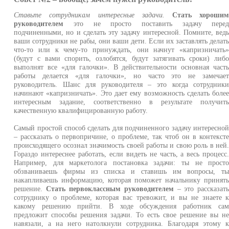
Ставьте сотрудникам интересные задачи.
Стать хороши
руководителем
это не просто поставить задачу пере
подчиненными, но и сделать эту задачу интересной. Помните, вед
ваши сотрудники не рабы, они ваши дети. Если их заставлять делат
что-то или к чему-то принуждать, они начнут «капризничать
(будут с вами спорить, озлобятся, будут затягивать сроки) либ
выполнят все «для галочки». В действительности основная част
работы делается «для галочки», но часто это не замечае
руководитель. Шанс для руководителя – это когда сотрудник
начинают «капризничать». Это дает ему возможность сделать боле
интересным задание, соответственно в результате получит
качественную квалифицированную работу.
Самый простой способ сделать для подчиненного задачу интересно
– рассказать о первопричине, о проблеме, так чтоб он в контекст
происходящего осознал значимость своей работы и свою роль в ней
Гораздо интереснее работать, если видеть не часть, а весь процесс
Например, для маркетолога постановка задачи: ты не прост
обзваниваешь фирмы из списка и ставишь им вопросы, т
накапливаешь информацию, которая поможет начальнику принят
решение.
Стать первоклассным руководителем
– это рассказат
сотруднику о проблеме, которая вас тревожит, и вы не знаете 
какому решению прийти. В ходе обсуждения работник са
предложит способы решения задачи. То есть свое решение вы н
навязали, а на него натолкнули сотрудника. Благодаря этому 