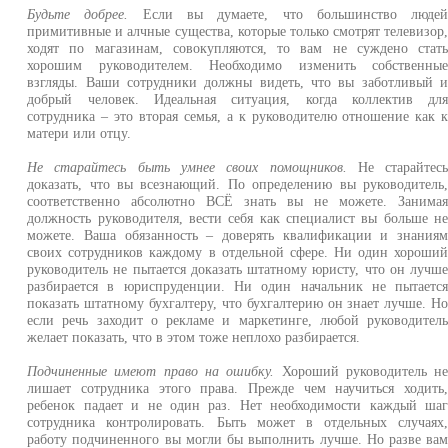
Будьте добрее.
Если вы думаете, что большинство люде
примитивные и алчные существа, которые только смотрят телевизор
ходят по магазинам, совокупляются, то вам не суждено стат
хорошим руководителем. Необходимо изменить собственны
взгляды. Ваши сотрудники должны видеть, что вы заботливый 
добрый человек. Идеальная ситуация, когда коллектив дл
сотрудника – это вторая семья, а к руководителю отношение как 
матери или отцу.
Не старайтесь быть умнее своих помощников.
Не старайтес
доказать, что вы всезнающий. По определению вы руководитель
соответственно абсолютно ВСЁ знать вы не можете. Занима
должность руководителя, вести себя как специалист вы больше н
можете. Ваша обязанность – доверять квалификации и знания
своих сотрудников каждому в отдельной сфере. Ни один хороши
руководитель не пытается доказать штатному юристу, что он лучш
разбирается в юриспруденции. Ни один начальник не пытаетс
показать штатному бухгалтеру, что бухгалтерию он знает лучше. Н
если речь заходит о рекламе и маркетинге, любой руководител
желает показать, что в этом тоже неплохо разбирается.
Подчиненные имеют право на ошибку.
Хороший руководитель н
лишает сотрудника этого права. Прежде чем научиться ходить
ребенок падает и не один раз. Нет необходимости каждый ша
сотрудника контролировать. Быть может в отдельных случаях
работу подчиненного вы могли бы выполнить лучше. Но разве ва