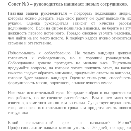
Совет №3 – руководитель нанимает новых сотрудников.
Главная задача руководителя
– подобрать подходящих людей
которым можно доверять, ведь свою работу он будет выполнять и
руками. Оценка руководителя зависит от качества работ
подчиненного. Если на фирме появилась вакансия, не берите на эт
должность первого встречного. Гораздо сложнее уволить человека
чем найти на его место нового. К подбору кадров нужно относитьс
серьезно и ответственно.
Подготовьтесь к собеседованию.
Не только кандидат долже
готовиться к собеседованию, но и хороший руководитель
Собеседование должно проходить не меньше часа. Тщательн
продумайте вопросы, на которые хотите получить ответ, на каки
качества следует обратить внимание, продумайте ответы на вопросы
которые будет задавать кандидат. Оцените стиль речи, способност
формулировать мысли, опрятность, а также чувство юмора.
Назначьте испытательный срок. Кандидат выбран и вы пригласил
его работать, но не спешите расслабляться. Вам о нем мало чт
известно, кроме того что он сам рассказал. Существует вероятност
того, что после испытательного срока вам придется искать новог
сотрудника.
Какой испытательный срок вы назначили? Месяц
Профессиональные навыки можно узнать за 30 дней, но вряд л