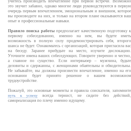
учитесь производить впечатление при первой встречи. Возможн
это звучит забавно, однако многие люди руководствуются в перву
очередь первым впечатлением, эмоциональным и внешним, которо
вы производите на них, и только на втором плане оказываются ва
опыт и профессиональные навыки.
Правило поиска работы
предполагает качественную подготовку 
первому собеседованию, именно на нем, вы будете имет
возможность в полную силу продемонстрировать себя, второг
шанса не будет. Ознакомьтесь с организаций, которая пригласила ва
на беседу. Заранее прибудьте на место, изучите дислокацию
Уточните имена ваших собеседующих. Говорите уверенно и честно
а главное по существо. Если интервьюер – мужчина, будьт
деловиты и сдержанны, с женщинами обаятельны и обходительны
Не забывайте, вы должны произвести впечатление, именно на ег
основании будет принято решение о вашем возможно
трудоустройстве.
Пожалуй, это основные моменты и правила соискателя, запомнит
всегда тернист, не сидите без действий
путь к успеху
самореализация по плечу именно идущему.