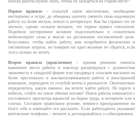
поиска работы нужно знать, чтобы не засидеться на старом месте?
Первое правило
– пожалуй самое мистическое, необходим
нестерпимо и остро, до обморока захотеть сменить свою надоевшу
работу на более милую, новую и интересную. Как бы странно это н
звучало, однако сильное желание, это первое правил соискателя
Подобное нестерпимое желание подсознательно и сознательн
мобилизирует силы и мысли на достижение поставленной цели
Безусловно, чтобы найти работу, вам потребуются физические 
умственные затраты, но поверьте ни одно желание не сбудется, есл
этого сильно не хотеть.
Второе правило (практичное)
– приняв решение сменит
нынешнее место работы и навсегда распрощаться с должность
экономиста в захудалой фирме или продавца в сельском магазине н
более престижную и высокооплачиваемую работу в иностранно
компании, переходите от голубой мечты к реальности. Окончательн
определитесь, какую именно, вы хотите найти работу. Не парите 
небесах, стойте на земле обеими ногами! Поиск работы начинается 
постоянного просмотра вакансий на бирже труда, в интернете или 
газетах. Составьте правильное резюме, немного приукрашенное в
благо себе и начинайте его рассылать. Если работодатель указывае
контактные телефоны – звоните и договаривайтесь о собеседовании.