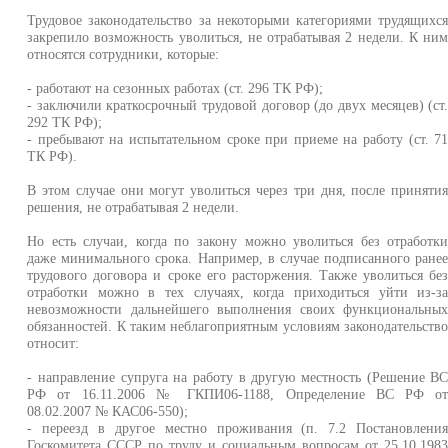
Трудовое законодательство за некоторыми категориями трудящихс
закрепило возможность уволиться, не отрабатывая 2 недели. К ни
относятся сотрудники, которые:
- работают на сезонных работах (ст. 296 ТК РФ);
- заключили краткосрочный трудовой договор (до двух месяцев) (ст
292 ТК РФ);
- пребывают на испытательном сроке при приеме на работу (ст. 7
ТК РФ).
В этом случае они могут уволиться через три дня, после приняти
решения, не отрабатывая 2 недели.
Но есть случаи, когда по закону можно уволиться без отработк
даже минимального срока. Например, в случае подписанного ране
трудового договора и сроке его расторжения. Также уволиться бе
отработки можно в тех случаях, когда приходиться уйти из-з
невозможности дальнейшего выполнения своих функциональны
обязанностей. К таким неблагоприятным условиям законодательств
относит:
- направление супруга на работу в другую местность (Решение В
РФ от 16.11.2006 № ГКПИ06-1188, Определение ВС РФ о
08.02.2007 № КАС06-550);
- переезд в другое местно проживания (п. 7.2 Постановлени
Госкомитета СССР по труду и социальным вопросам от 25.10.198