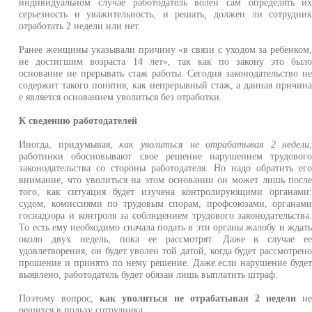
индивидуальном случае работодатель волен сам определять и
серьезность и уважительность, и решать, должен ли сотрудни
отработать 2 недели или нет.
Ранее женщины указывали причину «в связи с уходом за ребенком
не достигшим возраста 14 лет», так как по закону это был
основание не прерывать стаж работы. Сегодня законодательство н
содержит такого понятия, как непрерывный стаж, а данная причин
е является основанием уволиться без отработки.
К сведению работодателей
Иногда, придумывая,
как уволиться не отрабатывая 2 недели
работники обосновывают свое решение нарушением трудовог
законодательства со стороны работодателя. Но надо обратить ег
внимание, что уволиться на этом основании он может лишь посл
того, как ситуация будет изучена контролирующими органами
судом, комиссиями по трудовым спорам, профсоюзами, органам
госнадзора и контроля за соблюдением трудового законодательства
То есть ему необходимо сначала подать в эти органы жалобу и ждат
около двух недель, пока ее рассмотрят. Даже в случае е
удовлетворения, он будет уволен той датой, когда будет рассмотрен
прошение и принято по нему решение. Даже если нарушение буде
выявлено, работодатель будет обязан лишь выплатить штраф.
Поэтому вопрос,
как уволиться не отрабатывая 2 недели
н
решится в пользу сотрудника.