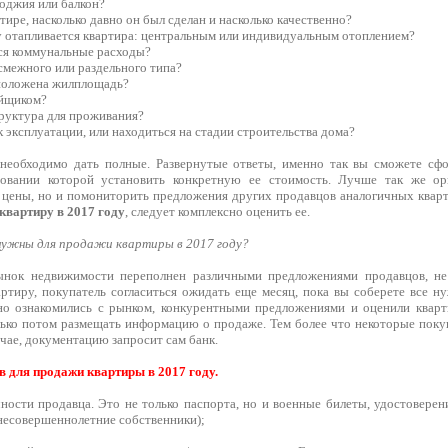
лоджия или балкон?
тире, насколько давно он был сделан и насколько качественно?
у отапливается квартира: центральным или индивидуальным отоплением?
тся коммунальные расходы?
 смежного или раздельного типа?
сположена жилплощадь?
ойщиком?
труктура для проживания?
 к эксплуатации, или находиться на стадии строительства дома?
необходимо дать полные. Развернутые ответы, именно так вы сможете сфо
овании которой установить конкретную ее стоимость. Лучше так же ор
 цены, но и помониторить предложения других продавцов аналогичных кварт
квартиру в 2017 году
, следует комплексно оценить ее.
нужны для продажи квартиры в 2017 году?
ынок недвижимости переполнен различными предложениями продавцов, не 
ртиру, покупатель согласиться ожидать еще месяц, пока вы соберете все н
но ознакомились с рынком, конкурентными предложениями и оценили кварт
ько потом размещать информацию о продаже. Тем более что некоторые пок
лучае, документацию запросит сам банк.
 для продажи квартиры в 2017 году.
ности продавца. Это не только паспорта, но и военные билеты, удостоверен
 несовершеннолетние собственники);