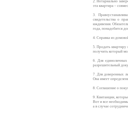
2. Нотариально завер
эта квартира – совме
3. Правоустанавлив
свидетельства о пр
иждивения. Обязатель
года, понадобится до
4. Справка из домовой
5. Продать квартиру
получить который мо
6. Для единоличных 
разрешительный доку
7. Для доверенных л
Она имеет определенн
8. Соглашение о пок
9. Квитанции, котор
Вот и все необходимы
а в случае сотруднич