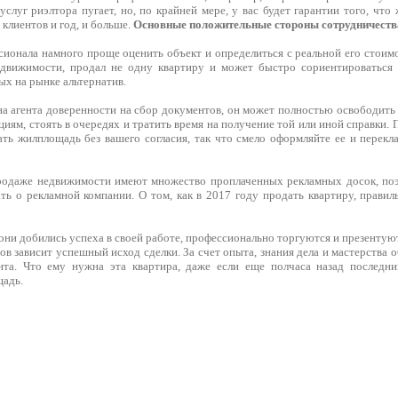
слуг риэлтора пугает, но, по крайней мере, у вас будет гарантии того, что
клиентов и год, и больше.
Основные положительные стороны сотрудничества
ионала намного проще оценить объект и определиться с реальной его стоим
движимости, продал не одну квартиру и может быстро сориентироваться
х на рынке альтернатив.
на агента доверенности на сбор документов, он может полностью освободить
иям, стоять в очередях и тратить время на получение той или иной справки. 
ать жилплощадь без вашего согласия, так что смело оформляйте ее и перекл
продаже недвижимости имеют множество проплаченных рекламных досок, по
ть о рекламной компании. О том, как в 2017 году продать квартиру, правил
 они добились успеха в своей работе, профессионально торгуются и презентую
ов зависит успешный исход сделки. За счет опыта, знания дела и мастерства 
нта. Что ему нужна эта квартира, даже если еще полчаса назад последни
адь.