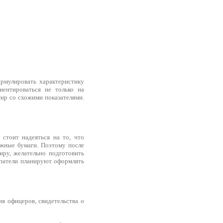
рмулировать характеристику
иентироваться не только на
ир со схожими показателями.
стоит надеяться на то, что
ужные бумаги. Поэтому после
иру, желательно подготовить
упатели планируют оформлять
ия офицеров, свидетельства о