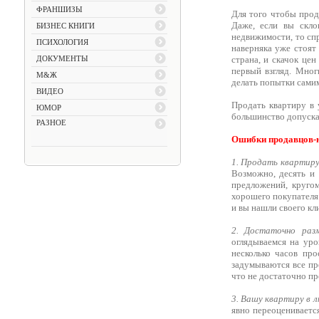
ФРАНШИЗЫ
Для того чтобы прод
Даже, если вы скло
БИЗНЕС КНИГИ
недвижимости, то спр
ПСИХОЛОГИЯ
наверняка уже стоят
ДОКУМЕНТЫ
страна, и скачок цен
первый взгляд. Мног
М&Ж
делать попытки сами
ВИДЕО
Продать квартиру в 
ЮМОР
большинство допуска
РАЗНОЕ
Ошибки продавцов-н
1. Продать квартиру
Возможно, десять и 
предложений, круго
хорошего покупателя 
и вы нашли своего кл
2. Достаточно раз
оглядываемся на уро
несколько часов про
задумываются все пр
что не достаточно пр
3. Вашу квартиру в л
явно переоцениваетс