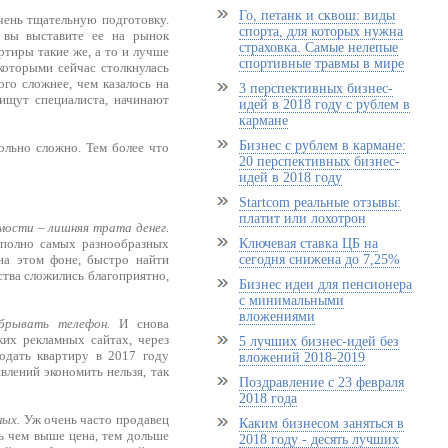
Го, петанк и сквош: виды
чень тщательную подготовку.
спорта, для которых нужна
о вы выставите ее на рынок
страховка. Самые нелепые
артиры такие же, а то и лучше
спортивные травмы в мире
которыми сейчас столкнулась
го сложнее, чем казалось на
3 перспективных бизнес-
 ищут специалиста, начинают
идей в 2018 году с рублем в
кармане
Бизнес с рублем в кармане:
ольно сложно. Тем более что
20 перспективных бизнес-
идей в 2018 году
Startcom реальные отзывы:
платит или лохотрон
мости – лишняя трата денег.
Ключевая ставка ЦБ на
и полно самых разнообразных
сегодня снижена до 7,25%
на этом фоне, быстро найти
ства сложились благоприятно,
Бизнес идеи для пенсионера
с минимальными
вложениями
брывать телефон.
И снова
ких рекламных сайтах, через
5 лучших бизнес-идей без
одать квартиру в 2017 году
вложений 2018-2019
лений экономить нельзя, так
Поздравление с 23 февраля
2018 года
ных.
Уж очень часто продавец
Каким бизнесом заняться в
дь чем выше цена, тем дольше
2018 году - десять лучших