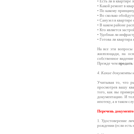
• Есть ли в квартире 
• Какой ремонт в квар
• По какому принцип
• Во сколько обойду
• Санузел в квартире
• В каком районе ра
• Кто является застр
• Удобная ли инфрас
• Готова ли квартира
На все эти вопросы 
жилплощади, на осн
собственное видение
Прежде чем
продать 
4. Какие документы 
Учитывая то, что р
просмотрев вашу ква
того, как вы пример
документацию. И тол
ипотеку, а в таком с
Перечень документов
1. Удостоверение лич
рождении (если есть