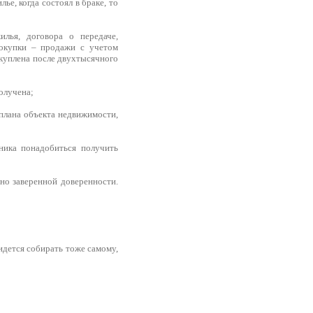
е, когда состоял в браке, то
лья, договора о передаче,
покупки – продажи с учетом
 куплена после двухтысячного
получена;
 плана объекта недвижимости,
ника понадобиться получить
но заверенной доверенности.
идется собирать тоже самому,