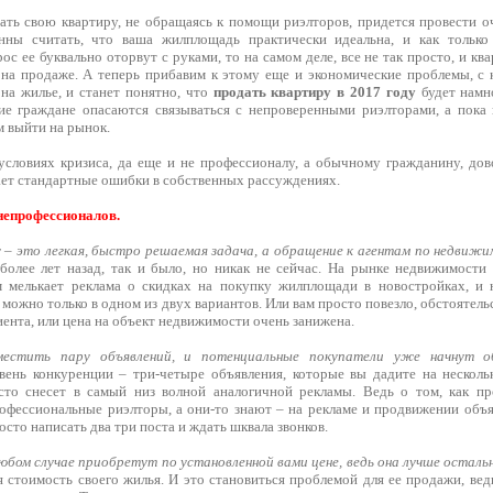
ать свою квартиру, не обращаясь к помощи риэлторов, придется провести о
нны считать, что ваша жилплощадь практически идеальна, и как тольк
ос ее буквально оторвут с руками, то на самом деле, все не так просто, и кв
 на продаже. А теперь прибавим к этому еще и экономические проблемы, с 
 на жилье, и станет понятно, что
продать квартиру в 2017 году
будет намно
ие граждане опасаются связываться с непроверенными риэлторами, а пока
м выйти на рынок.
условиях кризиса, да еще и не профессионалу, а обычному гражданину, дов
ет стандартные ошибки в собственных рассуждениях.
епрофессионалов.
 – это легкая, быстро решаемая задача, а обращение к агентам по недвижи
более лет назад, так и было, но никак не сейчас. На рынке недвижимост
м мелькает реклама о скидках на покупку жилплощади в новостройках, и 
можно только в одном из двух вариантов. Или вам просто повезло, обстоятель
иента, или цена на объект недвижимости очень занижена.
местить пару объявлений, и потенциальные покупатели уже начнут о
вень конкуренции – три-четыре объявления, которые вы дадите на несколь
сто снесет в самый низ волной аналогичной рекламы. Ведь о том, как пр
офессиональные риэлторы, а они-то знают – на рекламе и продвижении объяв
осто написать два три поста и ждать шквала звонков.
юбом случае приобретут по установленной вами цене, ведь она лучше осталь
я стоимость своего жилья. И это становиться проблемой для ее продажи, ве