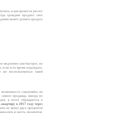
лучить, и как провести расчет
егда граждане продают свое
ажданин может решить продать
 но медленнее или быстрее, но
, если есть время подождать,
 же воспользоваться такой
и возможность сэкономить на
и самого продавца, иногда по
яцев, в итоге обращаются к
 квартиру в 2017 году через
чить не менее двух процентов
запросить и шесть процентов.