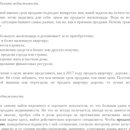
объекта недвижимости.
кой именно срок продажи подходит конкретно вам, какой задаток вы хотите по
имо четко выделить для себя: зачем вы продаете жилплощадь. Ведь не вс
– ситуации бывают самые разные, так же, как и причины продажи. Почему гр
?
 большую жилплощадь и доплачивает за ее приобретение;
 в более маленькую квартиру;
ются в деньгах;
вложения средств в бизнес или другую покупку;
а пределы города или страны;
ешение жить в частном доме;
тирование финансовых ресурсов.
ление о цели, можно представить, как в 2017 году продать квартиру: дороже,
не. Не стоит забывать, что чем меньше срок продажи, тем ниже цена. Поэтому
ой машины или переездом, но продать квартиру дороже, то лучше все
недвижимости.
ся самому найти надежного и хорошего покупателя, то это большая удача 
продаже недвижимости. Но это не всегда получается, иногда из-за занятост
о многие, пробуя себя в роли риэлтора на протяжении нескольких мес
вная задача здесь, найти действительно хорошего специалиста. Чтобы
продать
нию
, понадобиться подписать с ней соглашение, согласно которому агент полу
а зависит и от уровня профессионализма, например, старожилы рынка могут 