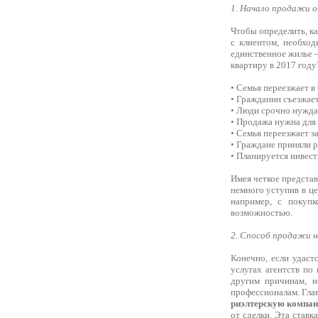
1. Начало продажи 
Чтобы определить, ка
с клиентом, необход
единственное жилье 
квартиру в 2017 году
• Семья переезжает в
• Гражданин съезжает
• Люди срочно нужда
• Продажа нужна для 
• Семья переезжает з
• Граждане приняли р
• Планируется инвес
Имея четкое представ
немного уступив в це
например, с покупк
возможностью.
2. Способ продажи 
Конечно, если удаст
услугах агентств по 
другим причинам, н
профессионалам. Гла
риэлтерскую компа
от сделки. Эта ставк