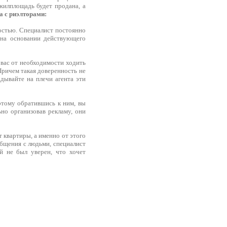
 жилплощадь будет продана, а
 с риэлторами:
остью. Специалист постоянно
 на основании действующего
 вас от необходимости ходить
Причем такая доверенность не
адывайте на плечи агента эти
этому обратившись к ним, вы
ьно организовав рекламу, они
т квартиры, а именно от этого
общения с людьми, специалист
й не был уверен, что хочет