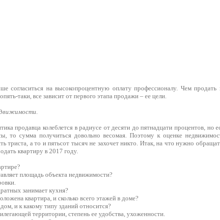
ше согласиться на высокопроцентную оплату профессионалу. Чем продать 
опять-таки, все зависит от первого этапа продажи – ее цели.
едвижимости.
ика продавца колеблется в радиусе от десяти до пятнадцати процентов, но е
ы, то сумма получиться довольно весомая. Поэтому к оценке недвижимост
ять триста, а то и пятьсот тысяч не захочет никто. Итак, на что нужно обращ
одать квартиру в 2017 году.
артире?
ставляет площадь объекта недвижимости?
ровки.
дратных занимает кухня?
оложена квартира, и сколько всего этажей в доме?
 дом, и к какому типу зданий относится?
рилегающей территории, степень ее удобства, ухоженности.