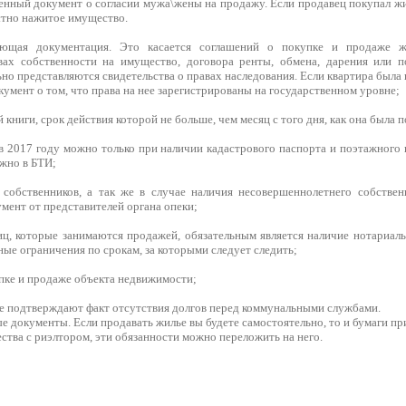
енный документ о согласии мужа\жены на продажу. Если продавец покупал жиль
стно нажитое имущество.
ающая документация. Это касается соглашений о покупке и продаже жи
авах собственности на имущество, договора ренты, обмена, дарения или 
но представляются свидетельства о правах наследования. Если квартира была
кумент о том, что права на нее зарегистрированы на государственном уровне;
 книги, срок действия которой не больше, чем месяц с того дня, как она была 
 в 2017 году можно только при наличии кадастрового паспорта и поэтажного
жно в БТИ;
собственников, а так же в случае наличия несовершеннолетнего собствен
мент от представителей органа опеки;
иц, которые занимаются продажей, обязательным является наличие нотариаль
ые ограничения по срокам, за которыми следует следить;
упке и продаже объекта недвижимости;
ые подтверждают факт отсутствия долгов перед коммунальными службами.
е документы. Если продавать жилье вы будете самостоятельно, то и бумаги пр
ества с риэлтором, эти обязанности можно переложить на него.