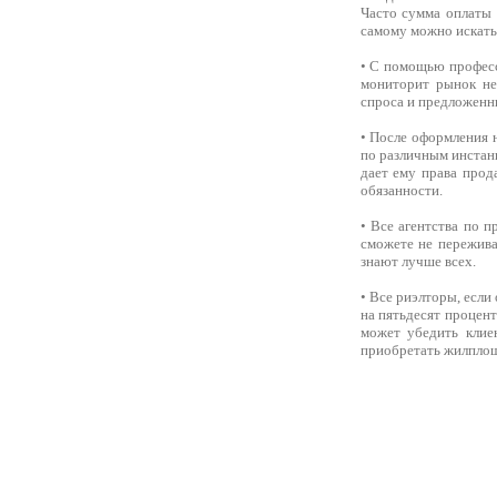
Часто сумма оплаты у
самому можно искать 
• С помощью професс
мониторит рынок не
спроса и предложенны
• После оформления 
по различным инстанц
дает ему права прод
обязанности.
• Все агентства по 
сможете не пережива
знают лучше всех.
• Все риэлторы, если
на пятьдесят процент
может убедить клие
приобретать жилплощ