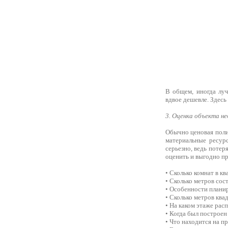
В общем, иногда луч
вдвое дешевле. Здесь 
3. Оценка объекта н
Обычно ценовая полит
материальные ресурс
серьезно, ведь потер
оценить и выгодно пр
• Сколько комнат в кв
• Сколько метров со
• Особенности плани
• Сколько метров ква
• На каком этаже расп
• Когда был построен
• Что находится на п