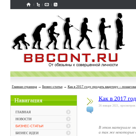
Главная страница
→
Бизнес-статьи
→
Как в 2017 году продать квартиру – пошагов
Как в 2017 го
26 января 2021, просмотров:
ГЛАВНАЯ
НОВОСТИ
БИЗНЕС-СТАТЬИ
В этом материале м
а так же некоторые
БИЗНЕС ИДЕИ