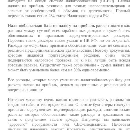
находится на общей системе налогообложения (ОСНО). Ставк
налога на прибыль различна для разных налогоплательщиков 
зависит от особенностей и объемов их деятельности. Полны
перечень ставок есть в 284 статье Налогового кодекса РФ.
Налогооблагаемая база по налогу на прибыль
рассчитывается ка
разница между суммой всех заработанных доходов и суммой все
обоснованных и правильно задокументированных расходов
Перечень таких расходов также указан в НК РФ, но он открытый
Расходы не могут быть признаны обоснованными, если не связаны 
реальной предпринимательской деятельностью. Поэтому документы
которые являются подтверждением расходов, очень част
подвергаются налоговой проверке, и к ней лучше быть всегд
готовым заранее. Существует также ограничение - сумма налога н
может быть уменьшена более чем на 50% единовременно.
Все расходы, которые могут уменьшить налогооблагаемую базу дл
расчета налога на прибыль, делятся на связанные с реализацией 
внереализационные.
Интернет-магазину очень важно правильно учитывать расходы п
созданию сайта и его продвижению. Опытные бухгалтеры советую
прилагать к документам, подтверждающим расходы, экономически
расчеты, которые обосновывают такие расходы и доказывают и
связь с получением вашего дохода. Например, вы нанимает
"дорогого" программиста или СЕО-специалиста. Налогова
инспекция наверняка захочет проверить, действительно ли и