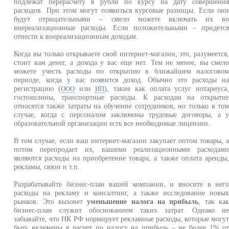
подлежат перерасчету в рубли по курсу на дату совершени
расходов. При этом могут появиться курсовые разницы. Если он
будут отрицательными – смело можете включать их в
внереализационные расходы. Если положительными – придетс
отнести к внереализационным доходам.
Когда вы только открываете свой интернет-магазин, это, разумеется
стоит вам денег, а дохода у вас еще нет. Тем не менее, вы смел
можете учесть расходы по открытию в ближайшем налогово
периоде, когда у вас появится доход. Обычно это расходы н
регистрацию (
или
), такие как оплата услуг нотариуса
ООО
ИП
госпошлины, транспортные расходы. К расходам на открыти
относятся также затраты на обучение сотрудников, но только в то
случае, когда с персоналом заключены трудовые договоры, а 
образовательной организации есть все необходимые лицензии.
В том случае, если ваш интернет-магазин закупает оптом товары, 
потом перепродает их, вашими реализационными расходам
являются расходы на приобретение товара, а также оплата аренды
рекламы, связи и т.п.
Разрабатывайте бизнес-план вашей компании, и вносите в нег
расходы на рекламу и консалтинг, а также исследование новы
рынков. Это вызовет
уменьшение налога на прибыль
, так ка
бизнес-план служит обоснованием таких затрат. Однако н
забывайте, что НК РФ нормирует рекламные расходы, которые могу
быть включены в расчет по налогу на прибыль – не более 1% о