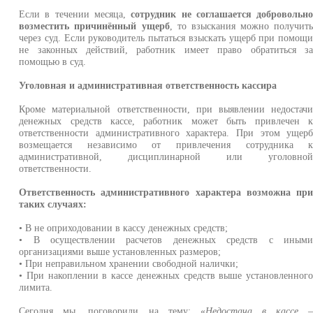
Если в течении месяца,
сотрудник не соглашается добровольн
возместить причинённый ущерб
, то взыскания можно получит
через суд. Если руководитель пытаться взыскать ущерб при помощ
не законных действий, работник имеет право обратиться з
помощью в суд.
Уголовная и административная ответственность кассира
Кроме материальной ответственности, при выявлении недостач
денежных средств кассе, работник может быть привлечен 
ответственности административного характера. При этом ущер
возмещается независимо от привлечения сотрудника 
административной, дисциплинарной или уголовно
ответственности.
Ответственность административного характера возможна пр
таких случаях:
• В не оприходовании в кассу денежных средств;
• В осуществлении расчетов денежных средств с иным
организациями выше установленных размеров;
• При неправильном хранении свободной налички;
• При накоплении в кассе денежных средств выше установленног
лимита.
Сегодня мы, поговорили на тему: «
Недостача в кассе 