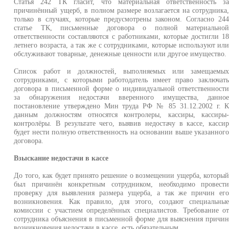
Статья 242 ТК гласит, что материальная ответственность з
причинённый ущерб, в полном размере возлагается на сотрудника
только в случаях, которые предусмотрены законом. Согласно 24
статье ТК, письменные договора о полной материально
ответственности составляются с работниками, которые достигли 1
летнего возраста, а так же с сотрудниками, которые используют ил
обслуживают товарные, денежные ценности или другое имущество.
Список работ и должностей, выполняемых или замещаемы
сотрудниками, с которыми работодатель имеет право заключат
договора в письменной форме о индивидуальной ответственност
за обнаружения недостачи вверенного имущества, данно
постановление утверждено Мин труда РФ № 85 31.12.2002 г. 
данным должностям относятся контролеры, кассиры, кассиры
контролёры. В результате чего, выявив недостачу в кассе, касси
будет нести полную ответственность на основании выше указанног
договора.
Взыскание недостачи в кассе
До того, как будет принято решение о возмещении ущерба, которы
был причинён конкретным сотрудником, необходимо провест
проверку для выявления размера ущерба, а так же причин ег
возникновения. Как правило, для этого, создают специальны
комиссии с участием определённых специалистов. Требование о
сотрудника объяснения в письменной форме для выяснения причи
возникновения недостачи в кассе, есть обязательным.