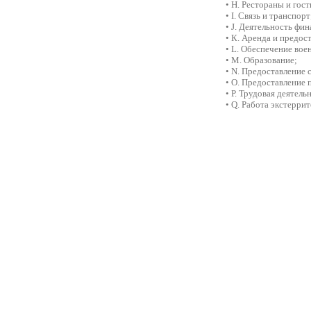
• Н. Рестораны и гос
• I. Связь и транспорт
• J. Деятельность фи
• К. Аренда и предос
• L. Обеспечение вое
• М. Образование;
• N. Предоставление 
• О. Предоставление 
• Р. Трудовая деятел
• Q. Работа экстерри