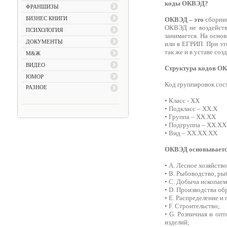
коды ОКВЭД?
ФРАНШИЗЫ
БИЗНЕС КНИГИ
ОКВЭД – это
сборник
ОКВЭД не воздейству
ПСИХОЛОГИЯ
занимается. На осно
ДОКУМЕНТЫ
или в ЕГРИП. При эт
так же и в уставе соз
М&Ж
ВИДЕО
Структура кодов О
ЮМОР
Код группировок сост
РАЗНОЕ
• Класс - ХХ
• Подкласс – ХХ.Х
• Группа – ХХ.ХХ
• Подгруппа – ХХ.ХХ
• Вид – ХХ.ХХ.ХХ
ОКВЭД основывается
• А. Лесное хозяйство
• В. Рыбоводство, ры
• С. Добыча ископае
• D. Производства о
• Е. Распределение и 
• F. Строительство;
• G. Розничная и оп
изделий;