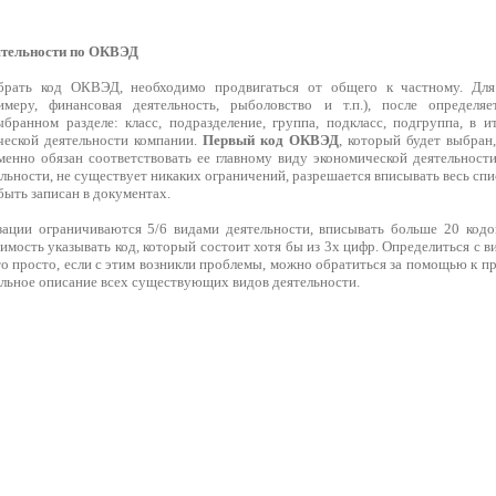
ятельности по ОКВЭД
рать код ОКВЭД, необходимо продвигаться от общего к частному. Для 
имеру, финансовая деятельность, рыболовство и т.п.), после определя
бранном разделе: класс, подразделение, группа, подкласс, подгруппа, в и
ческой деятельности компании.
Первый код ОКВЭД
, который будет выбран
менно обязан соответствовать ее главному виду экономической деятельност
льности, не существует никаких ограничений, разрешается вписывать весь спи
быть записан в документах.
зации ограничиваются 5/6 видами деятельности, вписывать больше 20 кодо
имость указывать код, который состоит хотя бы из 3х цифр. Определиться с 
 то просто, если с этим возникли проблемы, можно обратиться за помощью к 
альное описание всех существующих видов деятельности.