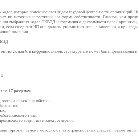
 кодов, которые присваиваются видам трудовой деятельности организаций. Н
ет ни источник инвестиций, ни форма собственности. Главное, чем предп
вании выбранных кодов ОКВЭД информация о деятельности новой организац
ом, если создается ИП они должны указываться лишь в заявлении, а при соз
данной компании.
КВЭД
оит из 2х или 6ти цифровых знаков, структура его может быть представлена в 
.Х
 на 17 разделах:
, охота и сельское хозяйство;
боловство;
мых;
брабатывающего типа;
производство воды, газа и электроэнергии;
товая торговля, ремонт мотоциклов, автотранспортных средств, предметов л