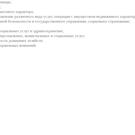
тиницы;
;
нансового характера;
тавление различного вида услуг, операции с имуществом недвижимого характер
нной безопасности и государственного управления, социальное страхование;
социальных услуг и здравоохранение;
персональных, коммунальных и социальных услуг;
ьность домашних хозяйств;
ториальных компаний.