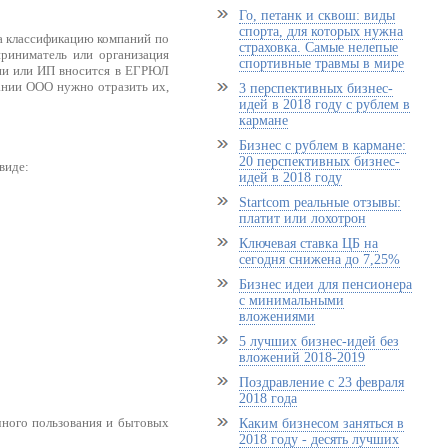
Го, петанк и сквош: виды
спорта, для которых нужна
а классификацию компаний по
страховка. Самые нелепые
риниматель или организация
спортивные травмы в мире
ии или ИП вносится в ЕГРЮЛ
дании ООО нужно отразить их,
3 перспективных бизнес-
идей в 2018 году с рублем в
кармане
Бизнес с рублем в кармане:
20 перспективных бизнес-
виде:
идей в 2018 году
Startcom реальные отзывы:
платит или лохотрон
Ключевая ставка ЦБ на
сегодня снижена до 7,25%
Бизнес идеи для пенсионера
с минимальными
вложениями
5 лучших бизнес-идей без
вложений 2018-2019
Поздравление с 23 февраля
2018 года
ичного пользования и бытовых
Каким бизнесом заняться в
2018 году - десять лучших