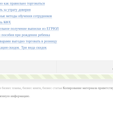
во как правильно торговаться
ь за утрату доверия
ые методы обучения сотрудников
ть КФХ
ельное получение выписки из ЕГРЮЛ
 пособия при рождении ребенка
варами выгодно торговать в розницу
ация скидок. Три вида скидок
и бизнес планы
,
бизнес книги
,
бизнес статьи
Копирование материала приветству
вленную информацию.