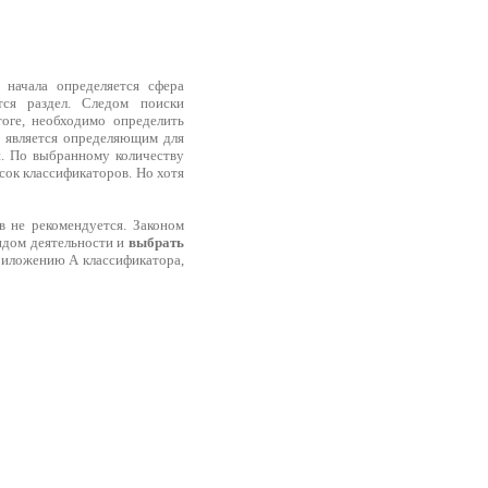
начала определяется сфера
ется раздел. Следом поиски
тоге, необходимо определить
, является определяющим для
и. По выбранному количеству
сок классификаторов. Но хотя
в не рекомендуется. Законом
видом деятельности и
выбрать
приложению А классификатора,