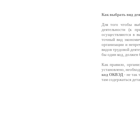
Как выбрать вид де
Для того чтобы выб
деятельности (к пр
осуществляются в вы
точный вид экономи
организации и непре
видов трудовой деяте
бы один код, должен 
Как правило, органи
установлено, необход
код ОКВЭД
- не так
там содержаться дет