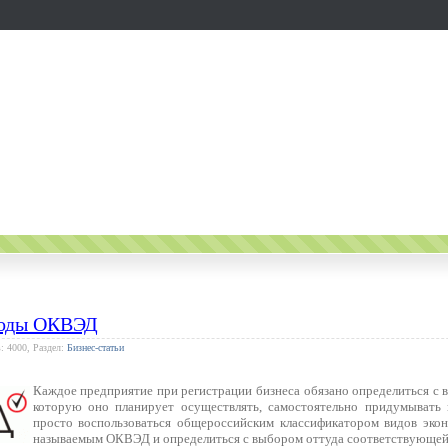
коды ОКВЭД
: 4000, Раздел:
Бизнес-статьи
Каждое предприятие при регистрации бизнеса обязано определиться с 
которую оно планирует осуществлять, самостоятельно придумывать 
просто воспользоваться общероссийским классификатором видов экон
называемым ОКВЭД и определиться с выбором оттуда соответствующей 