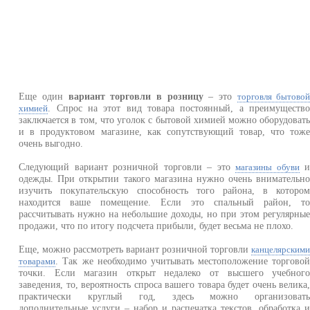
Еще один
вариант торговли в розницу
– это
торговля бытово
. Спрос на этот вид товара постоянный, а преимуществ
химией
заключается в том, что уголок с бытовой химией можно оборудоват
и в продуктовом магазине, как сопутствующий товар, что тож
очень выгодно.
Следующий вариант розничной торговли – это
магазины обуви
одежды. При открытии такого магазина нужно очень внимательн
изучить покупательскую способность того района, в которо
находится ваше помещение. Если это спальный район, т
рассчитывать нужно на небольшие доходы, но при этом регулярны
продажи, что по итогу подсчета прибыли, будет весьма не плохо.
Еще, можно рассмотреть вариант розничной торговли
канцелярским
. Так же необходимо учитывать местоположение торгово
товарами
точки. Если магазин открыт недалеко от высшего учебног
заведения, то, вероятность спроса вашего товара будет очень велика
практически круглый год, здесь можно организоват
дополнительные услуги – набор и распечатка текстов, обработка 