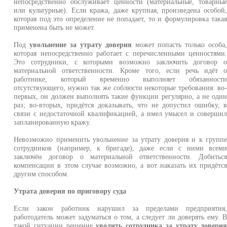
непосредственно обслуживает ценности (материальные, товарны
или культурные). Если кража, даже крупная, произведена особой
которая под это определение не попадает, то и формулировка така
применена быть не может.
Под
увольнение за утрату доверия
может попасть только особа
которая непосредственно работает с перечисленными ценностями
Это сотрудники, с которыми возможно заключить договор 
материальной ответственности. Кроме того, если речь идёт 
работнике, который временно выполняет обязанност
отсутствующего, нужно так же соблюсти некоторые требования: во
первых, он должен выполнять такие функции регулярно, а не оди
раз; во-вторых, придётся доказывать, что не допустил ошибку, 
связи с недостаточной квалификацией, а имел умысел и соверши
запланированную кражу.
Невозможно применить увольнение за утрату доверия и к групп
сотрудников (например, к бригаде), даже если с ними всем
заключён договор о материальной ответственности. Добитьс
компенсации в этом случае возможно, а вот наказать их придётс
другим способом.
Утрата доверия по приговору суда
Если закон работник нарушил за пределами предприятия
работодатель может задуматься о том, а следует ли доверять ему. 
такой ситуации решение
уволить сотрудника за утрату довери