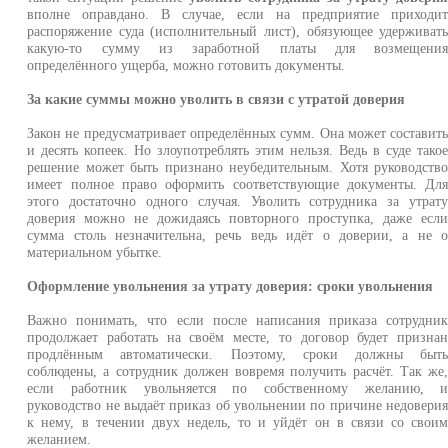
вполне оправдано. В случае, если на предприятие приходи
распоряжение суда (исполнительный лист), обязующее удерживат
какую-то сумму из заработной платы для возмещени
определённого ущерба, можно готовить документы.
За какие суммы можно уволить в связи с утратой доверия
Закон не предусматривает определённых сумм. Она может составит
и десять копеек. Но злоупотреблять этим нельзя. Ведь в суде тако
решение может быть признано неубедительным. Хотя руководств
имеет полное право оформить соответствующие документы. Дл
этого достаточно одного случая. Уволить сотрудника за утрат
доверия можно не дожидаясь повторного проступка, даже есл
сумма столь незначительна, речь ведь идёт о доверии, а не 
материальном убытке.
Оформление увольнения за утрату доверия: сроки увольнения
Важно понимать, что если после написания приказа сотрудни
продолжает работать на своём месте, то договор будет призна
продлённым автоматически. Поэтому, сроки должны быт
соблюдены, а сотрудник должен вовремя получить расчёт. Так же
если работник увольняется по собственному желанию, 
руководство не выдаёт приказ об увольнении по причине недовери
к нему, в течении двух недель, то и уйдёт он в связи со свои
желанием.