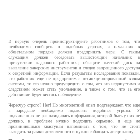
В первую очередь проинструктируйте работников о том, чт
необходимо сообщить о подобных угрозах, а начальник 
обязательном порядке должен предпринять меры. С таки
служащим должен беседовать вышестоящий начальник 
присутствии кадрового работника, обыщите жесткий диск н
выявление хакерских инструментов и следов запрещенного доступ
к секретной информации. Если результаты исследования показали
что работник еще не предпринимал несанкционированный взло
системы, то его нужно предупредить о том, что это недопустимо 
следствием может стать увольнение, а также о том, что за ег
действиями будет вестись наблюдение.
Чересчур строго? Нет! Но многолетний опыт подтверждает, что ещ
в зародыше необходимо подавлять подобные угрозы. 
подчиненных не раз находилась информация, которой быть у них н
должно, к проблеме нужно подходить серьезно, и еще н
провинившимся хвастунам напоминать о том, что не стои
выходить за рамки дозволенного и нужно соблюдать дисциплину.