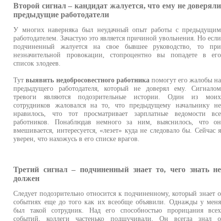
Второй сигнал – кандидат жалуется, что ему не доверял
предыдущие работодатели
У многих наверняка был неудачный опыт работы с предыдущи
работодателем. Зачастую это является причиной увольнения. Но есл
подчиненный жалуется на свое бывшее руководство, то пр
незначительной провокации, стопроцентно вы попадете в ег
список злодеев.
Тут
выявить недобросовестного работника
помогут его жалобы н
предыдущего работодателя, который не доверял ему. Сигнало
тревоги являются подозрительные истории. Один из мои
сотрудников жаловался на то, что предыдущему начальнику н
нравилось, что тот просматривает зарплатные ведомости вс
работников. Понаблюдав немного за ним, выяснилось, что о
вмешивается, интересуется, «лезет» куда не следовало бы. Сейчас 
уверен, что нахожусь в его списке врагов.
Третий сигнал – подчиненный знает то, чего знать н
должен
Следует подозрительно относится к подчиненному, который знает 
событиях еще до того как их всеобще объявили. Однажды у мен
был такой сотрудник. Над его способностью прорицания все
событий, коллеги частенько подшучивали. Он всегда знал 