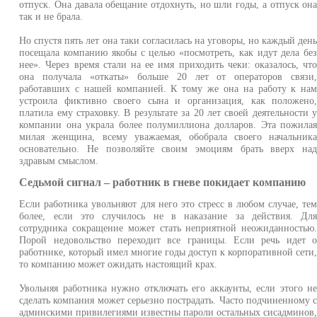
отпуск. Она давала обещание отдохнуть, но шли годы, а отпуск он
так и не брала.
Но спустя пять лет она таки согласилась на уговоры, но каждый ден
посещала компанию якобы с целью «посмотреть, как идут дела бе
нее». Через время стали на ее имя приходить чеки: оказалось, чт
она получала «откаты» больше 20 лет от операторов связи
работавших с нашей компанией. К тому же она на работу к на
устроила фиктивно своего сына и организация, как положено
платила ему страховку. В результате за 20 лет своей деятельности 
компании она украла более полумиллиона долларов. Эта пожила
милая женщина, всему уважаемая, обобрала своего начальник
основательно. Не позволяйте своим эмоциям брать вверх на
здравым смыслом.
Седьмой сигнал – работник в гневе покидает компанию
Если работника увольняют для него это стресс в любом случае, те
более, если это случилось не в наказание за действия. Дл
сотрудника сокращение может стать неприятной неожиданностью
Порой недовольство переходит все границы. Если речь идет 
работнике, который имел многие годы доступ к корпоративной сети
то компанию может ожидать настоящий крах.
Увольняя работника нужно отключать его аккаунты, если этого н
сделать компания может серьезно пострадать. Часто подчиненному 
админскими привилегиями известны пароли остальных сисадминов