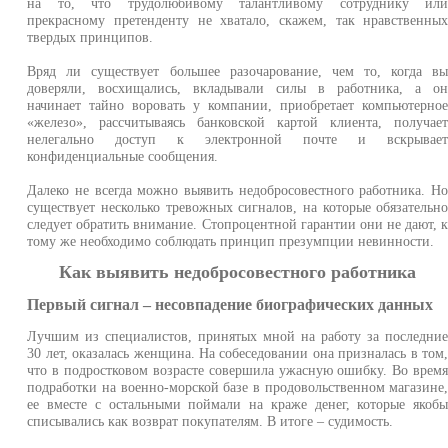
на то, что трудолюбивому талантливому сотруднику ил
прекрасному претенденту не хватало, скажем, так нравственны
твердых принципов.
Вряд ли существует большее разочарование, чем то, когда в
доверяли, восхищались, вкладывали силы в работника, а о
начинает тайно воровать у компании, приобретает компьютерно
«железо», рассчитываясь банковской картой клиента, получае
нелегально доступ к электронной почте и вскрывае
конфиденциальные сообщения.
Далеко не всегда можно выявить недобросовестного работника. Н
существует несколько тревожных сигналов, на которые обязательн
следует обратить внимание. Стопроцентной гарантии они не дают, 
тому же необходимо соблюдать принцип презумпции невинности.
Как выявить недобросовестного работника
Первый сигнал – несовпадение биографических данных
Лучшим из специалистов, принятых мной на работу за последни
30 лет, оказалась женщина. На собеседовании она призналась в том
что в подростковом возрасте совершила ужасную ошибку. Во врем
подработки на военно-морской базе в продовольственном магазине
ее вместе с остальными поймали на краже денег, которые якоб
списывались как возврат покупателям. В итоге – судимость.