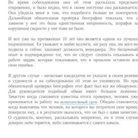
Во время собеседования она об этом рассказала предельн
откровенно, и было видно, что в своем поступке она раскаивается
Она убедила меня в том, что подобного больше не повторится
Дальнейшая обязательная проверка биографии показала, что 
законом у нее это была единственная неприятность, штрафов з
нарушение скорости у нее тоже не было.
И вот уже на протяжении 10 лет она является одним из лучши
подчиненных. Ее уважают и любят коллеги, ни разу она, ни кого н
подвела и сейчас занимает должность менеджера. Это бесценны
опыт и подтверждение тог, что не следует спешить отказывать 
работе людям, которые показывают, что в прошлом оставили вс
свои ошибки.
В другом случае – несколько кандидатов не указали в своем резюм
о судимости и на собеседовании об этом не упомянули. Но пр
обязательной проверке биографии этот факт был все же обнаружен
Для руководителя подобный обман имеет большое значение
Зачастую когда становятся известны итоги проверки, человек уж
принимается за работу на
. Обидно становится
испытательный срок
когда выясняешь что человек, на которого вы потратили свое время
поверили ему, а в результате оказалось, что он был с вами нечестен
О судимости, конечно, рассказывать неприятно, но в этом случа
доверие либо теряется, либо завоевывается с самого начала.