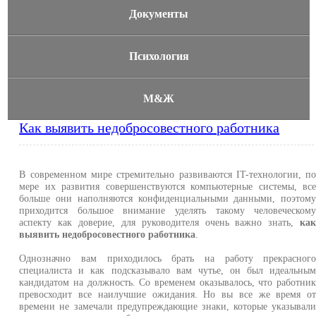
Документы
Психология
М&Ж
Как выявить недобросовестного работника
В современном мире стремительно развиваются IT-технологии, п
мере их развития совершенствуются компьютерные системы, вс
больше они наполняются конфиденциальными данными, поэтом
приходится большое внимание уделять такому человеческом
аспекту как доверие, для руководителя очень важно знать,
ка
выявить недобросовестного работника
.
Однозначно вам приходилось брать на работу прекрасног
специалиста и как подсказывало вам чутье, он был идеальны
кандидатом на должность. Со временем оказывалось, что работни
превосходит все наилучшие ожидания. Но вы все же время о
времени не замечали предупреждающие знаки, которые указывал