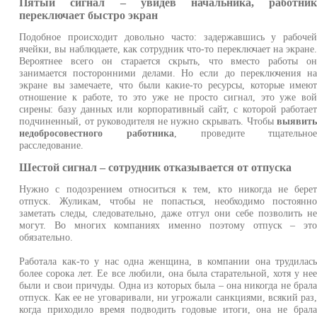
Пятый сигнал – увидев начальника, работни
переключает быстро экран
Подобное происходит довольно часто: задержавшись у рабоче
ячейки, вы наблюдаете, как сотрудник что-то переключает на экране
Вероятнее всего он старается скрыть, что вместо работы о
занимается посторонними делами. Но если до переключения н
экране вы замечаете, что были какие-то ресурсы, которые имею
отношение к работе, то это уже не просто сигнал, это уже во
сирены: базу данных или корпоративный сайт, с которой работае
подчиненный, от руководителя не нужно скрывать. Чтобы
выявит
недобросовестного работника
, проведите тщательно
расследование.
Шестой сигнал – сотрудник отказывается от отпуска
Нужно с подозрением относиться к тем, кто никогда не бере
отпуск. Жуликам, чтобы не попасться, необходимо постоянн
заметать следы, следовательно, даже отгул они себе позволить н
могут. Во многих компаниях именно поэтому отпуск – эт
обязательно.
Работала как-то у нас одна женщина, в компании она трудилас
более сорока лет. Ее все любили, она была старательной, хотя у не
были и свои причуды. Одна из которых была – она никогда не брал
отпуск. Как ее не уговаривали, ни угрожали санкциями, всякий раз
когда приходило время подводить годовые итоги, она не брал