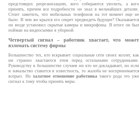
предстоящих реорганизациях, кого собираются уволить, а ког
принять, причем все подробности он знал в мельчайших деталях
Стоит заметить, что мобильных телефонов на тот момент еще н
было. В чем же крылся его секрет предвидеть будущее? Оказываетс
он везде установил скрытые камеры и микрофоны. В итоге он бы
пойман на видеосъемке в уборной.
Четвертый сигнал – работник хвастает, что може
взломать систему фирмы
Большинство тех, кто вскрывает социальные сети своих коллег, ка
ни странно хвастаются этим перед остальными сотрудниками
Руководству в большинстве случаев ни кто не докладывает, но есл
и начальство ставится в известность, то жалоба не воспринимаетс
всерьез. Но
халатное отношение работника
такого рода это уж
сигнал к тому чтобы принять меры.