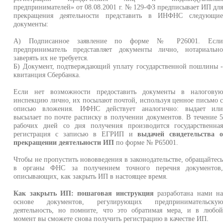
предпринимателей» от 08.08.2001 г. № 129-ФЗ предписывает ИП дл
прекращения деятельности представить в ИНФНС следующи
документы:
А) Подписанное заявление по форме № Р26001. Есл
предприниматель представляет документы лично, нотариальн
заверять их не требуется.
Б) Документ, подтверждающий уплату государственной пошлины 
квитанция Сбербанка.
Если нет возможности предоставить документы в налогову
инспекцию лично, их посылают почтой, используя ценное письмо 
описью вложения. ИФНС действует аналогично: выдает ил
высылает по почте расписку в получении документов. В течение 
рабочих дней со дня получения производится государственна
регистрация с записью в ЕГРИП и
выдачей свидетельства 
прекращении деятельности ИП
по форме № Р65001.
Чтобы не пропустить нововведения в законодательстве, обращайтес
в органы ФНС за получением точного перечня документов
описывающих, как закрыть ИП в настоящее время.
Как закрыть ИП: пошаговая инструкция
разработана нами н
основе документов, регулирующих предпринимательску
деятельность, но помните, что это обратимая мера, и в любо
момент вы сможете снова получить регистрацию в качестве ИП.