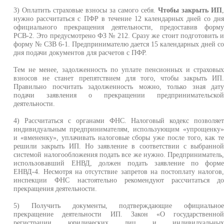
3) Оплатить страховые взносы за самого себя.
Чтобы закрыть ИП
нужно рассчитаться с ПФР в течение 12 календарных дней со дн
официального прекращения деятельности, предоставив форм
РСВ-2. Это предусмотрено ФЗ № 212. Сразу же стоит подготовить 
форму № СЗВ 6-1. Предпринимателю дается 15 календарных дней с
дня подачи документов для расчетов с ПФР.
Тем не менее, задолженность по уплате пенсионных и страховы
взносов не станет препятствием для того, чтобы закрыть ИП
Правильно посчитать задолженность можно, только зная дат
подачи заявления о прекращении предпринимательско
деятельности.
4) Рассчитаться с органами ФНС. Налоговый кодекс позволяе
индивидуальным предпринимателям, использующим «упрощенку
и «вмененку», уплачивать налоговые сборы уже после того, как т
решили закрыть ИП. Но заявление в соответствии с выбранно
системой налогообложения подать все же нужно. Предприниматель
использовавший ЕНВД, должен подать заявление по форм
ЕНВД-4. Несмотря на отсутствие запретов на постоплату налогов
инспекции ФНС настоятельно рекомендуют рассчитаться д
прекращения деятельности.
5) Получить документы, подтверждающие официально
прекращение деятельности ИП. Закон «О государственно
регистрации юридических лиц и индивидуальны