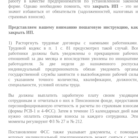
работу в качестве предпринимателя по установленной законо
форме. Однако необходимо помнить, что
закрыть ИП
– это н
значит избавиться от обязательств (задолженностей, налоговых 
страховых взносов).
Представляем вашему вниманию пошаговую инструкцию, ка
закрыть ИП.
1) Расторгнуть трудовые договоры с наемными работниками
Трудовой кодекс в п. 1 с. 81 предусмотрел такой случай. Вс
работники должны быть уведомлены о прекращении рабочи
отношений за два месяца и впоследствии уволены по инициатив
работодателя. За две недели до назначенного роспуск
индивидуальный предприниматель обязан уведомить орган
государственной службы занятости о высвобождении рабочей сил
с указанием точного количества, квалификации, должности
специальности, условий оплаты труда.
Вы должны выплатить заработную плату своим уходящи
сотрудникам и отчитаться о них в Пенсионном фонде, предостави
персонифицированную отчетность и расчеты по страховым взноса
(формы РСВ-1 и 4-ФСС). Затем в течение 15 календарных дней ва
нужно оплатить страховые взносы за каждого сотрудника. Эт
моменты регулируют ФЗ № 27 и № 212.
Постановление ФСС также указывает документы, с помощь
которых индивидуальный предприниматель может сняться с учет