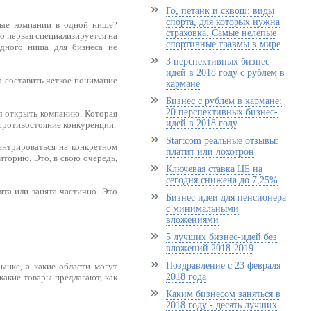
Го, петанк и сквош: виды
спорта, для которых нужна
ные компании в одной нише?
страховка. Самые нелепые
о первая специализируется на
спортивные травмы в мире
одного ниша для бизнеса не
3 перспективных бизнес-
идей в 2018 году с рублем в
о составить четкое понимание
кармане
Бизнес с рублем в кармане:
20 перспективных бизнес-
сл открыть компанию. Которая
идей в 2018 году
противостояние конкуренции.
Startcom реальные отзывы:
ентрироваться на конкретном
платит или лохотрон
иторию. Это, в свою очередь,
Ключевая ставка ЦБ на
сегодня снижена до 7,25%
ята или занята частично. Это
Бизнес идеи для пенсионера
с минимальными
вложениями
5 лучших бизнес-идей без
вложений 2018-2019
Поздравление с 23 февраля
ынке, а какие области могут
2018 года
 какие товары предлагают, как
Каким бизнесом заняться в
2018 году - десять лучших