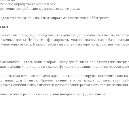
тересно обращаться именно к вам.
дложение востребовано в данном сегменте рынка.
еделяется также по ключевым запросам в поисковиках в Интернете.
осыл
бизнеса выбрана, надо продумать, как донести до покупателей мысль, что сто
кламный посыл. Чтобы его сформировать, можно ознакомиться с базой слоган
 лучше конкурентов. Важно, чтобы ваш слоган был коротким, однозначным, по
ная ошибка – стремление выбрать нишу для бизнеса при отсутствии специа
 зная основных принципов и законов функционирования ниши и интересов клие
риниматели отличаются самонадеянностью, ориентируясь исключительно на 
х ниша для бизнеса. Причем знание это не всегда соответствует дейс
ускают ошибки в визуализации и формировании рекламного посыла компании.
овные пункты решения вопроса,
как выбрать нишу для бизнеса
.