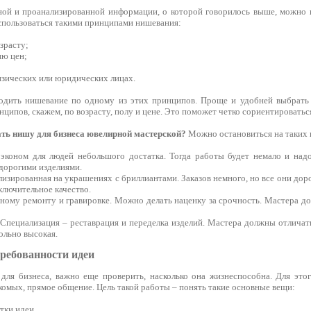
ной и проанализированной информации, о которой говорилось выше, можно 
оспользоваться такими принципами нишевания:
зрасту;
ню цен;
изических или юридических лицах.
одить нишевание по одному из этих принципов. Проще и удобней выбрать 
нципов, скажем, по возрасту, полу и цене. Это поможет четко сориентироватьс
ть нишу для бизнеса ювелирной мастерской?
Можно остановиться на таких 
 эконом для людей небольшого достатка. Тогда работы будет немало и над
едорогими изделиями.
лизированная на украшениях с бриллиантами. Заказов немного, но все они дор
ключительное качество.
чному ремонту и гравировке. Можно делать наценку за срочность. Мастера д
. Специализация – реставрация и переделка изделий. Мастера должны отлича
ольно высокая.
требованности идеи
ля бизнеса, важно еще проверить, насколько она жизнеспособна. Для это
комых, прямое общение. Цель такой работы – понять такие основные вещи:
тки идеи.