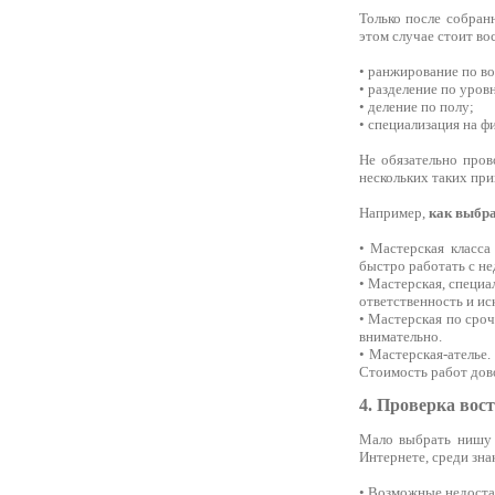
Только после собран
этом случае стоит в
• ранжирование по во
• разделение по уров
• деление по полу;
• специализация на ф
Не обязательно пров
нескольких таких при
Например,
как выбра
• Мастерская класса
быстро работать с н
• Мастерская, специа
ответственность и ис
• Мастерская по сро
внимательно.
• Мастерская-ателье
Стоимость работ дов
4. Проверка вос
Мало выбрать нишу д
Интернете, среди зна
• Возможные недоста