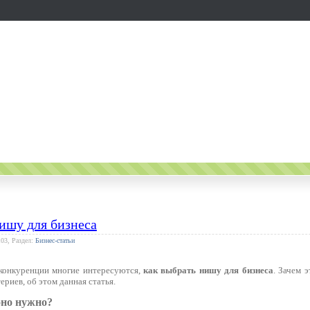
ишу для бизнеса
103, Раздел:
Бизнес-статьи
конкуренции многие интересуются,
как выбрать нишу для бизнеса
. Зачем э
ериев, об этом данная статья.
оно нужно?