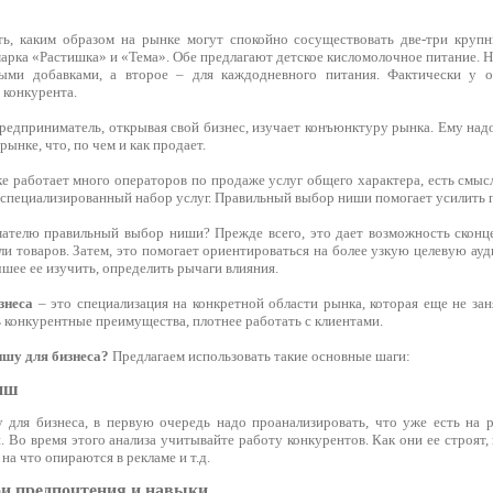
ть, каким образом на рынке могут спокойно сосуществовать две-три круп
арка «Растишка» и «Тема». Обе предлагают детское кисломолочное питание. Н
ыми добавками, а второе – для каждодневного питания. Фактически у 
 конкурента.
редприниматель, открывая свой бизнес, изучает конъюнктуру рынка. Ему над
 рынке, что, по чем и как продает.
ке работает много операторов по продаже услуг общего характера, есть смы
коспециализированный набор услуг. Правильный выбор ниши помогает усилить 
ателю правильный выбор ниши? Прежде всего, это дает возможность сконц
и товаров. Затем, это помогает ориентироваться на более узкую целевую ауд
шее ее изучить, определить рычаги влияния.
знеса
– это специализация на конкретной области рынка, которая еще не зан
 конкурентные преимущества, плотнее работать с клиентами.
ишу для бизнеса?
Предлагаем использовать такие основные шаги:
ниш
для бизнеса, в первую очередь надо проанализировать, что уже есть на р
. Во время этого анализа учитывайте работу конкурентов. Как они ее строят,
на что опираются в рекламе и т.д.
ои предпочтения и навыки