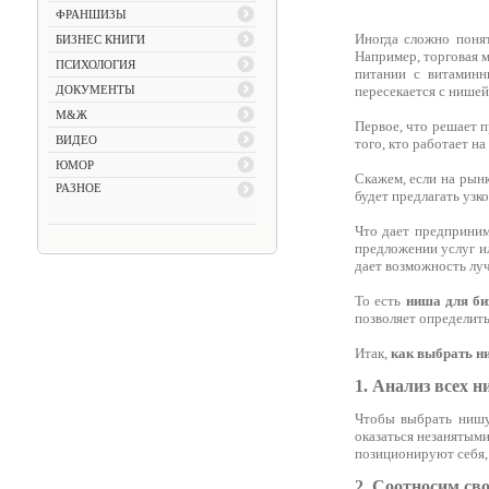
ФРАНШИЗЫ
Иногда сложно поня
БИЗНЕС КНИГИ
Например, торговая м
ПСИХОЛОГИЯ
питании с витаминн
пересекается с нишей
ДОКУМЕНТЫ
М&Ж
Первое, что решает п
ВИДЕО
того, кто работает на
ЮМОР
Скажем, если на рын
РАЗНОЕ
будет предлагать уз
Что дает предприним
предложении услуг ил
дает возможность луч
То есть
ниша для би
позволяет определить
Итак,
как выбрать н
1. Анализ всех 
Чтобы выбрать нишу 
оказаться незанятыми
позиционируют себя, 
2. Соотносим св