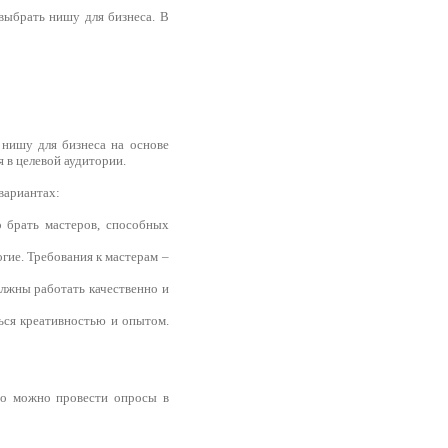
выбрать нишу для бизнеса. В
нишу для бизнеса на основе
я в целевой аудитории.
вариантах:
о брать мастеров, способных
огие. Требования к мастерам –
олжны работать качественно и
ться креативностью и опытом.
го можно провести опросы в