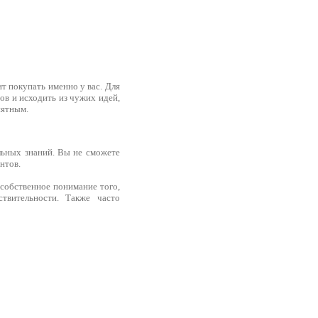
ит покупать именно у вас. Для
ов и исходить из чужих идей,
нятным.
льных знаний. Вы не сможете
нтов.
собственное понимание того,
твительности. Также часто