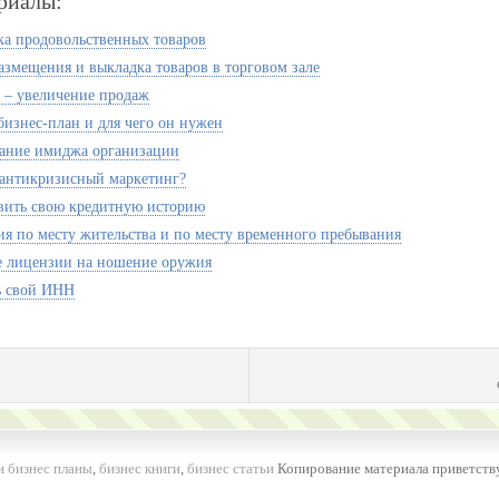
риалы:
а продовольственных товаров
азмещения и выкладка товаров в торговом зале
 – увеличение продаж
бизнес-план и для чего он нужен
ание имиджа организации
 антикризисный маркетинг?
вить свою кредитную историю
ия по месту жительства и по месту временного пребывания
 лицензии на ношение оружия
ь свой ИНН
и бизнес планы
,
бизнес книги
,
бизнес статьи
Копирование материала приветству