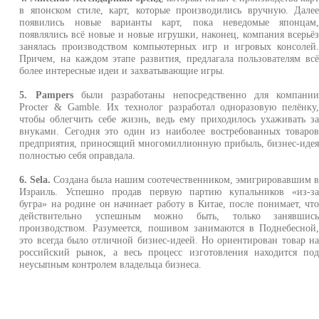
в японском стиле, карт, которые производились вручную. Дале
появились новые варианты карт, пока неведомые японцам
появлялись всё новые и новые игрушки, наконец, компания всерьё
занялась производством компьютерных игр и игровых консолей
Причем, на каждом этапе развития, предлагала пользователям вс
более интересные идеи и захватывающие игры.
5. Pampers
были разработаны непосредственно для компани
Procter & Gamble. Их технолог разработал одноразовую пелёнку
чтобы облегчить себе жизнь, ведь ему приходилось ухаживать з
внуками. Сегодня это один из наиболее востребованных товаро
предприятия, приносящий многомиллионную прибыль, бизнес-иде
полностью себя оправдала.
6. Sela.
Создана была нашим соотечественником, эмигрировавшим 
Израиль. Успешно продав первую партию купальников «из-з
бугра» на родине он начинает работу в Китае, после понимает, чт
действительно успешным можно быть, только занявшис
производством. Разумеется, пошивом занимаются в Поднебесной
это всегда было отличной бизнес-идеей. Но ориентирован товар н
российский рынок, а весь процесс изготовления находится по
неусыпным контролем владельца бизнеса.