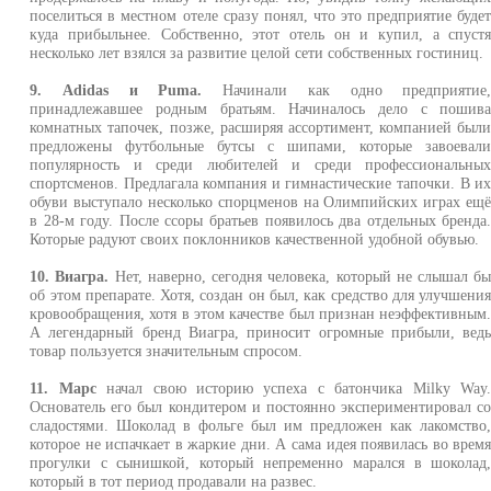
поселиться в местном отеле сразу понял, что это предприятие буде
куда прибыльнее. Собственно, этот отель он и купил, а спуст
несколько лет взялся за развитие целой сети собственных гостиниц.
9. Adidas и Puma.
Начинали как одно предприятие
принадлежавшее родным братьям. Начиналось дело с пошив
комнатных тапочек, позже, расширяя ассортимент, компанией был
предложены футбольные бутсы с шипами, которые завоевал
популярность и среди любителей и среди профессиональны
спортсменов. Предлагала компания и гимнастические тапочки. В и
обуви выступало несколько спорцменов на Олимпийских играх ещ
в 28-м году. После ссоры братьев появилось два отдельных бренда
Которые радуют своих поклонников качественной удобной обувью.
10. Виагра.
Нет, наверно, сегодня человека, который не слышал б
об этом препарате. Хотя, создан он был, как средство для улучшени
кровообращения, хотя в этом качестве был признан неэффективным
А легендарный бренд Виагра, приносит огромные прибыли, вед
товар пользуется значительным спросом.
11. Марс
начал свою историю успеха с батончика Milky Way
Основатель его был кондитером и постоянно экспериментировал с
сладостями. Шоколад в фольге был им предложен как лакомство
которое не испачкает в жаркие дни. А сама идея появилась во врем
прогулки с сынишкой, который непременно марался в шоколад
который в тот период продавали на развес.