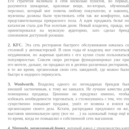
Его стратегия включала в себя несколько пунктов, во первых
разумеется шикарные, красивые вещи, во-вторых, обученны
персонал, который мог помочь любому покупателю, и наконец
мужчины должны были чувствовать себя так же комфортно, ка
представительницы прекрасного пола. А идея продавать бельё п
каталогам стала для Роя золотым дном. Новый владелец, правда, н
ориентировался на мужскую аудиторию, зато сделал брен
синонимом доступной роскоши.
2. KFC.
Эта сеть ресторанов быстрого обслуживания началась с
столовой у автомастерской. В свои годы её владелец мог считатьс
неудачником, но жареные цыплята с его кухни стали пользоватьс
популярностью. Совсем скоро ресторан функционировал уже пр
его мотеле, дальше, он продавал их в десятки различных ресторанов
в то же время, организовав свою сеть заведений, где можно был
быстро и недорого перекусить.
3. Woolworth.
Владелец одного из легендарных брендов бы
юношей застенчивым, к тому же заикался. Не лучшие качества дл
помощника продавца. Ценники он придумал именно, чтоб
избежать необходимости торговаться, а столкнувшись с тем, что эт
существенно повышает продажи, ушёл от хозяина и взялся з
организацию своего дела. Кстати, распродажи предложил он же
выставив минимальную цену (все по …) на залежалый товар ещё 
то время, когда не помышлял о собственной сети магазинов.
4. Nintendo легендарный бренд
, который начал с производства кар