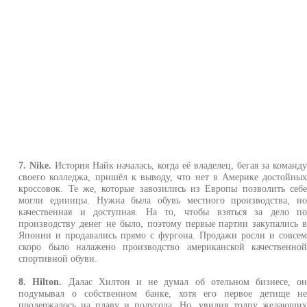
7. Nike.
История Найк началась, когда её владелец, бегая за команд
своего колледжа, пришёл к выводу, что нет в Америке достойны
кроссовок. Те же, которые завозились из Европы позволить себ
могли единицы. Нужна была обувь местного производства, н
качественная и доступная. На то, чтобы взяться за дело п
производству денег не было, поэтому первые партии закупались 
Японии и продавались прямо с фургона. Продажи росли и совсе
скоро было налажено производство американской качественно
спортивной обуви.
8. Hilton.
Далас Хилтон и не думал об отельном бизнесе, о
подумывал о собственном банке, хотя его первое детище н
продержалось на плаву и полугода. Но, увидив толпу желающи