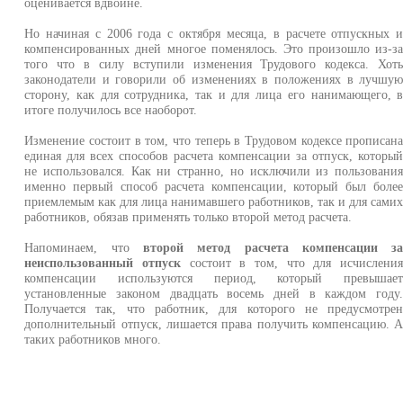
оценивается вдвойне.
Но начиная с 2006 года с октября месяца, в расчете отпускных 
компенсированных дней многое поменялось. Это произошло из-з
того что в силу вступили изменения Трудового кодекса. Хот
законодатели и говорили об изменениях в положениях в лучшу
сторону, как для сотрудника, так и для лица его нанимающего, 
итоге получилось все наоборот.
Изменение состоит в том, что теперь в Трудовом кодексе прописан
единая для всех способов расчета компенсации за отпуск, которы
не использовался. Как ни странно, но исключили из пользовани
именно первый способ расчета компенсации, который был боле
приемлемым как для лица нанимавшего работников, так и для сами
работников, обязав применять только второй метод расчета.
Напоминаем, что
второй метод расчета компенсации з
неиспользованный отпуск
состоит в том, что для исчислени
компенсации используются период, который превышае
установленные законом двадцать восемь дней в каждом году
Получается так, что работник, для которого не предусмотре
дополнительный отпуск, лишается права получить компенсацию. 
таких работников много.