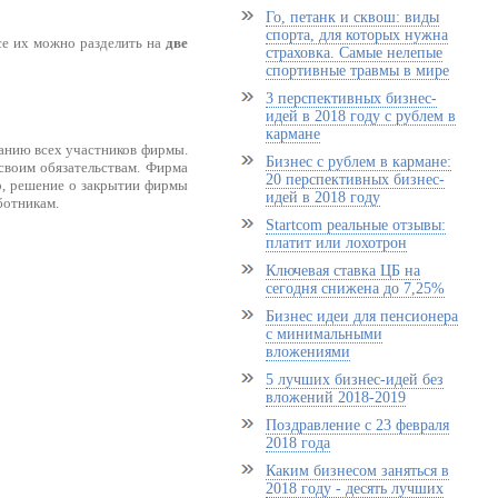
Го, петанк и сквош: виды
спорта, для которых нужна
се их можно разделить на
две
страховка. Самые нелепые
спортивные травмы в мире
3 перспективных бизнес-
идей в 2018 году с рублем в
кармане
анию всех участников фирмы.
Бизнес с рублем в кармане:
 своим обязательствам. Фирма
20 перспективных бизнес-
о, решение о закрытии фирмы
идей в 2018 году
ботникам.
Startcom реальные отзывы:
платит или лохотрон
Ключевая ставка ЦБ на
сегодня снижена до 7,25%
Бизнес идеи для пенсионера
с минимальными
вложениями
5 лучших бизнес-идей без
вложений 2018-2019
Поздравление с 23 февраля
2018 года
Каким бизнесом заняться в
2018 году - десять лучших