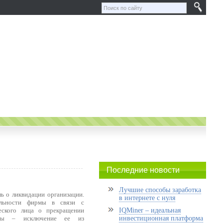
Последние новости
Лучшие способы заработка
ь о ликвидации организации.
в интернете с нуля
льности фирмы в связи с
ского лица о прекращении
IQMiner – идеальная
ирмы – исключение ее из
инвестиционная платформа