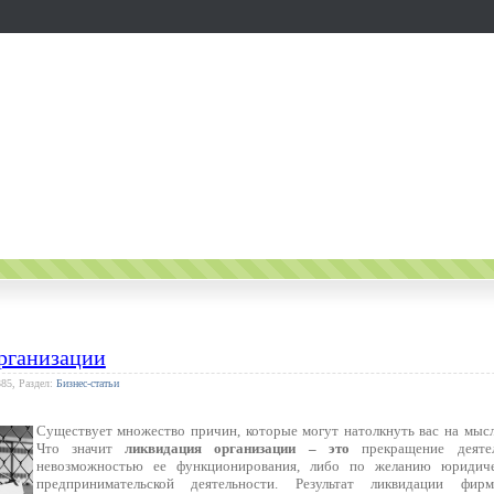
рганизации
385, Раздел:
Бизнес-статьи
Существует множество причин, которые могут натолкнуть вас на мысл
Что значит
ликвидация организации – это
прекращение деяте
невозможностью ее функционирования, либо по желанию юридиче
предпринимательской деятельности. Результат ликвидации ф