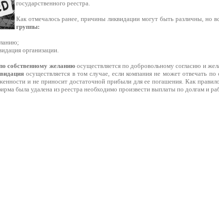
государственного реестра.
Как отмечалось ранее, причины ликвидации могут быть различны, но в
группы:
еланию;
видация организации.
по собственному желанию
осуществляется по добровольному согласию и жел
квидация
осуществляется в том случае, если компания не может отвечать по
женности и не приносит достаточной прибыли для ее погашения. Как правил
ирма была удалена из реестра необходимо произвести выплаты по долгам и ра