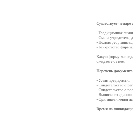
Существует четыре 
- Традиционная ликви
- Смена учредителя, 
- Полная реорганизац
- Банкротство фирмы.
Какую форму ликвида
ожидаете от нее.
Перечень документо
- Устав предприятия
- Свидетельство о ре
- Свидетельство о по
- Выписка из единог
- Оригинал и копия п
Время на ликвидац