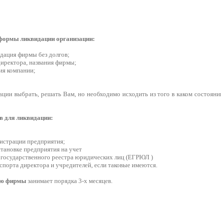
формы ликвидации организации:
дация фирмы без долгов;
директора, названия фирмы;
ия компании;
ции выбрать, решать Вам, но необходимо исходить из того в каком состояни
в для ликвидации:
гистрации предприятия;
становке предприятия на учет
о государственного реестра юридических лиц (ЕГРЮЛ )
аспорта директора и учредителей, если таковые имеются.
ию фирмы
занимает порядка 3-х месяцев.