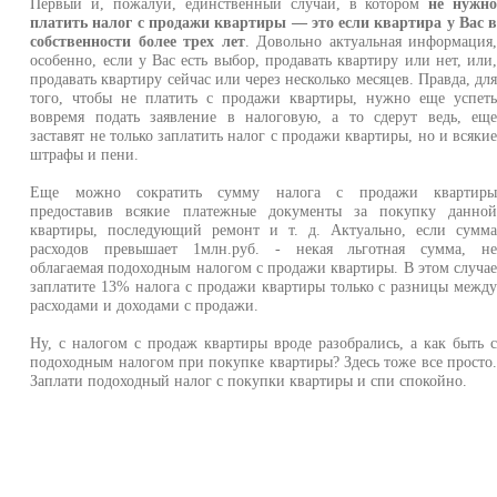
Первый и, пожалуй, единственный случай, в котором
не нужн
платить налог с продажи квартиры — это если квартира у Вас 
собственности более трех лет
. Довольно актуальная информация
особенно, если у Вас есть выбор, продавать квартиру или нет, или
продавать квартиру сейчас или через несколько месяцев. Правда, дл
того, чтобы не платить с продажи квартиры, нужно еще успет
вовремя подать заявление в налоговую, а то сдерут ведь, ещ
заставят не только заплатить налог с продажи квартиры, но и всяки
штрафы и пени.
Еще можно сократить сумму налога с продажи квартир
предоставив всякие платежные документы за покупку данно
квартиры, последующий ремонт и т. д. Актуально, если сумм
расходов превышает 1млн.руб. - некая льготная сумма, н
облагаемая подоходным налогом с продажи квартиры. В этом случа
заплатите 13% налога с продажи квартиры только с разницы межд
расходами и доходами с продажи.
Ну, с налогом с продаж квартиры вроде разобрались, а как быть 
подоходным налогом при покупке квартиры? Здесь тоже все просто
Заплати подоходный налог с покупки квартиры и спи спокойно.