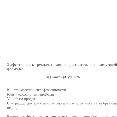
Эффективность рекламы можно рассчитать по следующе
формуле:
К= (Кчп*V)/С)*100%
К
– это коэффициент эффективности
Кчп
– коэффициент прибыли
V
– объем продаж
С
– расход для конкретного рекламного источника за выбранны
период
Расчет эффективности рекламы
этим способом позволяе