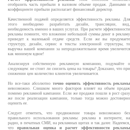
отобразить часть прибыли в валовом объеме продаж. Данными 
коэффициенте прибыли располагает финансовый директор.
Качественной подачей определяется эффективность рекламы. Дл
этого необходимо разработать дизайн, трансляции, вид
необходимость именно в ваших услугах. При расчете эффективност
рекламы помните, что вложение небольшой суммы денег в реклам
приведет к маленькой отдаче средств. Если же вы продумает
структуру, дизайн, сервис и тексты электронной структуры, т
выручка вашей компании за непродолжительное время увеличитс
как минимум вдвое!
Анализируя собственную рекламную компанию, подумайте 
следующем: не стоит ли снизить цены на товары? Доказано, что пр
снижении цен количество клиентов увеличивается.
Но все-таки абсолютно
точно оценить эффективность реклам
невозможно. Слишком много факторов влияет на объем прода
помимо рекламной кампании. Если же продажи пошли в рост сраз
же после реализации кампании, только тогда можно достоверн
оценить ее.
Следует отметить, что продвижение товара невозможно бе
правильного использования рекламы: реклама в интернете, н
радио, в печатных СМИ, на рекламных щитах и так далее. Надеемся
что
правильная оценка и расчет эффективности реклам