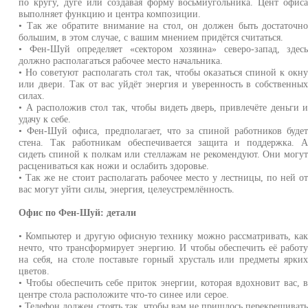
по кругу, дуге или создавая форму восьмиугольника. Цент офис
выполняет функцию и центра композиции.
• Так же обратите внимание на стол, он должен быть достаточн
большим, в этом случае, с вашим мнением придётся считаться.
• Фен-Шуй определяет «сектором хозяина» северо-запад, здес
должно располагаться рабочее место начальника.
• Но советуют располагать стол так, чтобы оказаться спиной к окн
или двери. Так от вас уйдёт энергия и уверенность в собственны
силах.
• А расположив стол так, чтобы видеть дверь, привлечёте деньги 
удачу к себе.
• Фен-Шуй офиса, предполагает, что за спиной работников буде
стена. Так работникам обеспечивается защита и поддержка. 
сидеть спиной к полкам или стеллажам не рекомендуют. Они могу
расцениваться как ножи и ослабить здоровье.
• Так же не стоит располагать рабочее место у лестницы, по ней о
вас могут уйти силы, энергия, целеустремлённость.
Офис по Фен-Шуй: детали
• Компьютер и другую офисную технику можно рассматривать, ка
нечто, что трансформирует энергию. И чтобы обеспечить её работ
на себя, на столе поставьте горный хрусталь или предметы ярки
цветов.
• Чтобы обеспечить себе приток энергии, которая вдохновит вас, 
центре стола расположите что-то синее или серое.
• Телефон должен стоять так, чтобы вам не пришлось перекрещиват