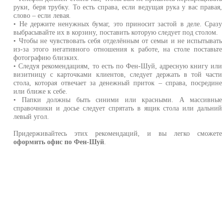
руки, беря трубку. То есть справа, если ведущая рука у вас правая
слово – если левая.
• Не держите ненужных бумаг, это приносит застой в деле. Сраз
выбрасывайте их в корзину, поставить которую следует под столом.
• Чтобы не чувствовать себя отделённым от семьи и не испытыват
из-за этого негативного отношения к работе, на столе поставьт
фотографию близких.
• Следуя рекомендациям, то есть по Фен-Шуй, адресную книгу ил
визитницу с карточками клиентов, следует держать в той част
стола, которая отвечает за денежный приток – справа, посредин
или ближе к себе.
• Папки должны быть синими или красными. А массивны
справочники и досье следует спрятать в ящик стола или дальни
левый угол.
Придерживайтесь этих рекомендаций, и вы легко сможет
оформить офис по Фен-Шуй
.