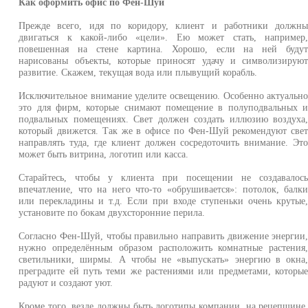
Как оформить офис по Фен-Шуй
Прежде всего, идя по коридору, клиент и работники должн
двигаться к какой-либо «цели». Ею может стать, например
повешенная на стене картина. Хорошо, если на ней буду
нарисованы объекты, которые приносят удачу и символизирую
развитие. Скажем, текущая вода или плывущий корабль.
Исключительное внимание уделите освещению. Особенно актуальн
это для фирм, которые снимают помещение в полуподвальных 
подвальных помещениях. Свет должен создать иллюзию воздуха
который движется. Так же в офисе по Фен-Шуй рекомендуют све
направлять туда, где клиент должен сосредоточить внимание. Эт
может быть витрина, логотип или касса.
Старайтесь, чтобы у клиента при посещении не создавалос
впечатление, что на него что-то «обрушивается»: потолок, балк
или перекладины и т.д. Если при входе ступеньки очень крутые
установите по бокам двухсторонние перила.
Согласно Фен-Шуй, чтобы правильно направить движение энергии
нужно определённым образом расположить комнатные растения
светильники, ширмы. А чтобы не «выпускать» энергию в окна
преградите ей путь теми же растениями или предметами, которы
радуют и создают уют.
Кроме того, везде должны быть логотипы компании, на рецепшине