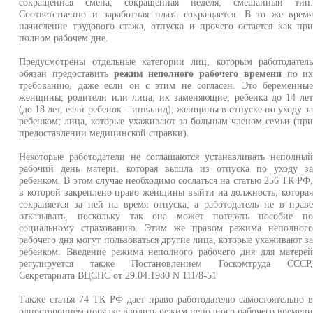
сокращенная смена, сокращенная неделя, смешанный тип
Соответственно и заработная плата сокращается. В то же врем
начисление трудового стажа, отпуска и прочего остается как пр
полном рабочем дне.
Предусмотрены отдельные категории лиц, которым работодател
обязан предоставить
режим неполного рабочего времени
по и
требованию, даже если он с этим не согласен. Это беременны
женщины; родители или лица, их заменяющие, ребенка до 14 ле
(до 18 лет, если ребенок – инвалид); женщины в отпуске по уходу з
ребенком; лица, которые ухаживают за больным членом семьи (пр
предоставлении медицинской справки).
Некоторые работодатели не соглашаются устанавливать неполны
рабочий день матери, которая вышла из отпуска по уходу з
ребенком. В этом случае необходимо сослаться на статью 256 ТК РФ
в которой закреплено право женщины выйти на должность, котора
сохраняется за ней на время отпуска, а работодатель не в прав
отказывать, поскольку так она может потерять пособие п
социальному страхованию. Этим же правом режима неполног
рабочего дня могут пользоваться другие лица, которые ухаживают з
ребенком. Введение режима неполного рабочего дня для матере
регулируется также Постановлением Госкомтруда СССР
Секретариата ВЦСПС от 29.04.1980 N 111/8-51
Также статья 74 ТК РФ дает право работодателю самостоятельно 
одностороннем порядке вводить режим неполного рабочего времен