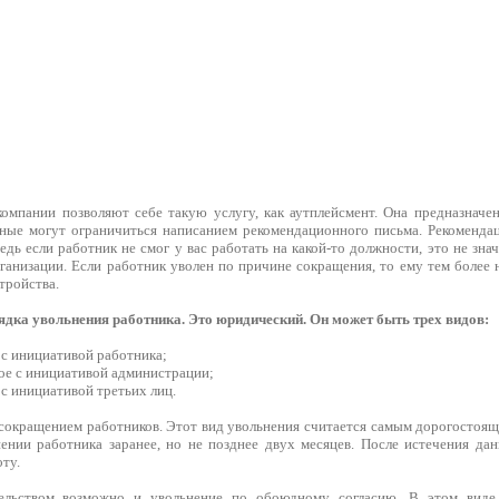
омпании позволяют себе такую услугу, как аутплейсмент. Она предназначе
ные могут ограничиться написанием рекомендационного письма. Рекоменда
едь если работник не смог у вас работать на какой-то должности, это не зна
рганизации. Если работник уволен по причине сокращения, то ему тем более
тройства.
ядка увольнения работника. Это юридический. Он может быть трех видов:
о с инициативой работника;
ное с инициативой администрации;
 с инициативой третьих лиц.
с сокращением работников. Этот вид увольнения считается самым дорогостоя
ении работника заранее, но не позднее двух месяцев. После истечения да
ту.
ельством возможно и увольнение по обоюдному согласию. В этом виде 