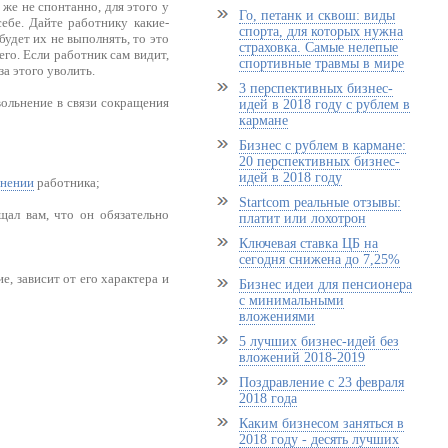
 же не спонтанно, для этого у
Го, петанк и сквош: виды
себе. Дайте работнику какие-
спорта, для которых нужна
удет их не выполнять, то это
страховка. Самые нелепые
го. Если работник сам видит,
спортивные травмы в мире
за этого уволить.
3 перспективных бизнес-
вольнение в связи сокращения
идей в 2018 году с рублем в
кармане
Бизнес с рублем в кармане:
20 перспективных бизнес-
идей в 2018 году
ьнении
работника;
Startcom реальные отзывы:
щал вам, что он обязательно
платит или лохотрон
Ключевая ставка ЦБ на
сегодня снижена до 7,25%
, зависит от его характера и
Бизнес идеи для пенсионера
с минимальными
вложениями
5 лучших бизнес-идей без
вложений 2018-2019
Поздравление с 23 февраля
2018 года
Каким бизнесом заняться в
2018 году - десять лучших