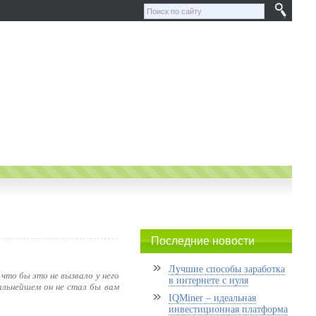
Последние новости
Лучшие способы заработка
что бы это не вызвало у него
в интернете с нуля
альнейшем он не стал бы вам
IQMiner – идеальная
инвестиционная платформа