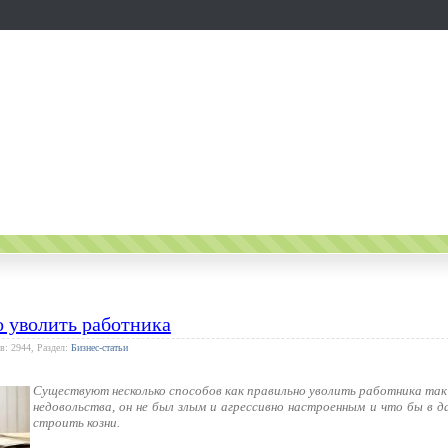
 уволить работника
в: 2944, Раздел:
Бизнес-статьи
Существуют несколько способов как правильно уволить работника так 
недовольства, он не был злым и агрессивно настроенным и что бы в д
строить козни.