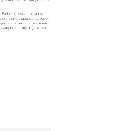
я
. Работодатель в этом случаи
сроки предупреждения прошли,
доустройству или заключить
трудоустройству не делается.