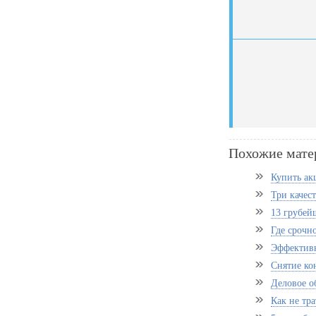
Похожие мате
Купить акц
Три качес
13 грубей
Где срочн
Эффективн
Снятие ко
Деловое о
Как не тра