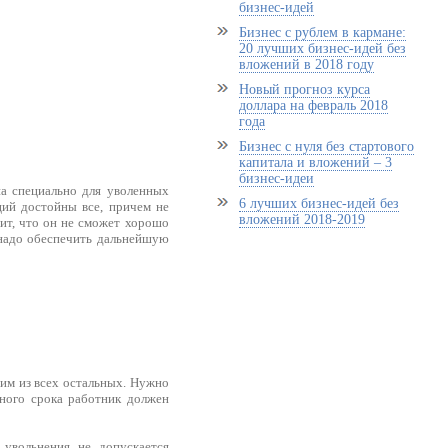
бизнес-идей
Бизнес с рублем в кармане:
20 лучших бизнес-идей без
вложений в 2018 году
Новый прогноз курса
доллара на февраль 2018
года
Бизнес с нуля без стартового
капитала и вложений – 3
бизнес-идеи
на специально для уволенных
6 лучших бизнес-идей без
ций достойны все, причем не
вложений 2018-2019
чит, что он не сможет хорошо
 надо обеспечить дальнейшую
щим из всех остальных. Нужно
нного срока работник должен
увольнения не допускается