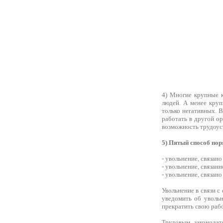
4) Многие крупные к
людей. А менее круп
только негативных. В
работать в другой о
возможность трудоус
5) Пятый способ пор
- увольнение, связан
- увольнение, связан
- увольнение, связано
Увольнение в связи 
уведомить об увольн
прекратить свою рабо
Трудовым законодат