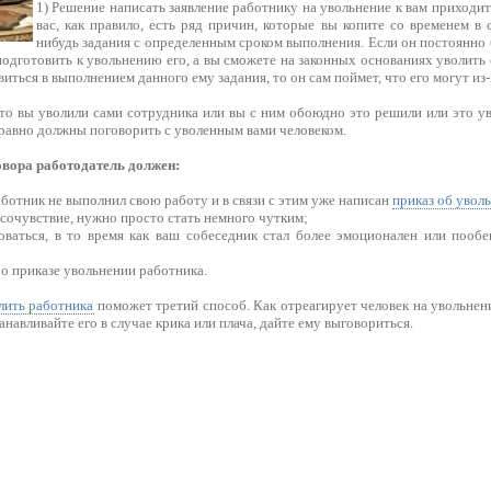
1) Решение написать заявление работнику на увольнение к вам приходит
вас, как правило, есть ряд причин, которые вы копите со временем в 
нибудь задания с определенным сроком выполнения. Если он постоянно б
одготовить к увольнению его, а вы сможете на законных основаниях уволить е
иться в выполнением данного ему задания, то он сам поймет, что его могут из-
что вы уволили сами сотрудника или вы с ним обоюдно это решили или это у
 равно должны поговорить с уволенным вами человеком.
овора работодатель должен:
работник не выполнил свою работу и в связи с этим уже написан
приказ об увол
 сочувствие, нужно просто стать немного чутким;
новаться, в то время как ваш собеседник стал более эмоционален или пообе
 о приказе увольнении работника.
лить работника
поможет третий способ. Как отреагирует человек на увольнение
анавливайте его в случае крика или плача, дайте ему выговориться.