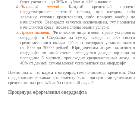
будет увеличена до 36% в рублях и 33% в валюте;
Льготный период.
Каждый кредитный продук
предусматривает льготный период, при котором либ
лояльные условия кредитования, либо процент вообще н
начисляется. Овердрафт является исключением, тут процент
начисляются сразу, после использования услуги;
Предел лимита.
Физические лица имеют право установит
овердрафт в Сбербанке на сумму исходя из 50% своег
среднемесячного оклада. Обычно овердрафт устанавливаетс
от 1000 до 30000 рублей. Юридическим лицам начисляетс
овердрафт по иной схеме: исследуется доходы юр.лица з
последние 6 месяцев, происходит среднемесячный доход, 
40% от данной суммы может установиться как овердрафт.
Важно знать, что
карта с овердрафтом
не является кредитом. Он
предоставляет возможность клиенту быть с доступными денежным
средствами на срочный либо страховой случай.
Процедура оформления овердрафта