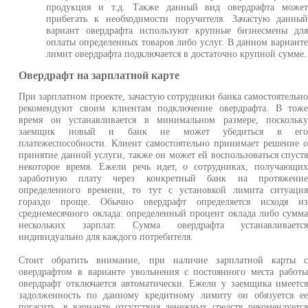
продукция и т.д. Также данный вид овердрафта може
прибегать к необходимости поручителя. Зачастую данны
вариант овердрафта используют крупные бизнесмены дл
оплаты определенных товаров либо услуг. В данном вариант
лимит овердрафта подключается в достаточно крупной сумме.
Овердрафт на зарплатной карте
При зарплатном проекте, зачастую сотрудники банка самостоятельн
рекомендуют своим клиентам подключение овердрафта. В тож
время он устанавливается в минимальном размере, поскольк
заемщик новый и банк не может убедиться в ег
платежеспособности. Клиент самостоятельно принимает решение 
принятие данной услуги, также он может ей воспользоваться спуст
некоторое время. Ежели речь идет, о сотрудниках, получающи
заработную плату через конкретный банк на протяжени
определенного времени, то тут с установкой лимита ситуаци
гораздо проще. Обычно овердрафт определяется исходя и
среднемесячного оклада: определенный процент оклада либо сумм
нескольких зарплат. Сумма овердрафта устанавливаетс
индивидуально для каждого потребителя.
Стоит обратить внимание, при наличие зарплатной карты 
овердрафтом в варианте увольнения с постоянного места работ
овердрафт отключается автоматически. Ежели у заемщика имеетс
задолженность по данному кредитному лимиту он обязуется е
погасить, в варианте отсутствия денежных средств рекомендуетс