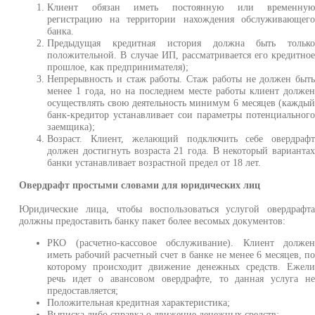
Клиент обязан иметь постоянную или временну
регистрацию на территории нахождения обслуживающег
банка.
Предыдущая кредитная история должна быть тольк
положительной. В случае ИП, рассматривается его кредитно
прошлое, как предпринимателя);
Непрерывность и стаж работы. Стаж работы не должен быт
менее 1 года, но на последнем месте работы клиент долже
осуществлять свою деятельность минимум 6 месяцев (кажды
банк-кредитор устанавливает сои параметры потенциальног
заемщика);
Возраст. Клиент, желающий подключить себе овердраф
должен достигнуть возраста 21 года. В некоторый варианта
банки устанавливает возрастной предел от 18 лет.
Овердрафт простыми словами для юридических лиц
Юридические лица, чтобы воспользоваться услугой овердрафт
должны предоставить банку пакет более весомых документов:
РКО (расчетно-кассовое обслуживание). Клиент долже
иметь рабочий расчетный счет в банке не менее 6 месяцев, п
которому происходит движение денежных средств. Ежел
речь идет о авансовом овердрафте, то данная услуга н
предоставляется;
Положительная кредитная характеристика;
Выписка либо справка о движение денежных средств;