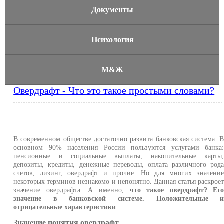
Документы
Психология
М&Ж
Овердрафт - Что это такое простыми словами?
В современном обществе достаточно развита банковская система. 
основном 90% населения России пользуются услугами банка
пенсионные и социальные выплаты, накопительные карты
депозиты, кредиты, денежные переводы, оплата различного род
счетов, лизинг, овердрафт и прочие. Но для многих значени
некоторых терминов незнакомо и непонятно. Данная статья раскрое
значение овердрафта. А именно,
что такое овердрафт? Ег
значение в банковской системе. Положительные 
отрицательные характеристики
.
Значение понятия овердрафт