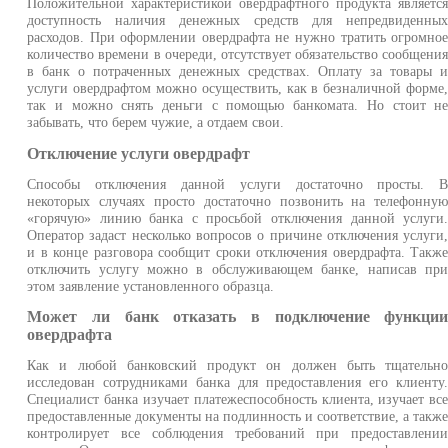
Положительной характеристикой овердрафтного продукта являетс
доступность наличия денежных средств для непредвиденны
расходов. При оформлении овердрафта не нужно тратить огромно
количество времени в очереди, отсутствует обязательство сообщени
в банк о потраченных денежных средствах. Оплату за товары 
услуги овердрафтом можно осуществить, как в безналичной форме
так и можно снять деньги с помощью банкомата. Но стоит н
забывать, что берем чужие, а отдаем свои.
Отключение услуги овердрафт
Способы отключения данной услуги достаточно просты. 
некоторых случаях просто достаточно позвонить на телефонну
«горячую» линию банка с просьбой отключения данной услуги
Оператор задаст несколько вопросов о причине отключения услуги
и в конце разговора сообщит сроки отключения овердрафта. Такж
отключить услугу можно в обслуживающем банке, написав пр
этом заявление установленного образца.
Может ли банк отказать в подключение функци
овердрафта
Как и любой банковский продукт он должен быть тщательн
исследован сотрудниками банка для предоставления его клиенту
Специалист банка изучает платежеспособность клиента, изучает вс
предоставленные документы на подлинность и соответствие, а такж
контролирует все соблюдения требований при предоставлени