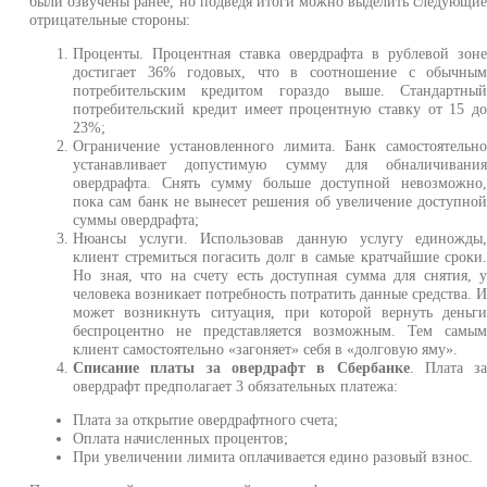
были озвучены ранее, но подведя итоги можно выделить следующи
отрицательные стороны:
Проценты. Процентная ставка овердрафта в рублевой зон
достигает 36% годовых, что в соотношение с обычны
потребительским кредитом гораздо выше. Стандартны
потребительский кредит имеет процентную ставку от 15 д
23%;
Ограничение установленного лимита. Банк самостоятельн
устанавливает допустимую сумму для обналичивани
овердрафта. Снять сумму больше доступной невозможно
пока сам банк не вынесет решения об увеличение доступно
суммы овердрафта;
Нюансы услуги. Использовав данную услугу единожды
клиент стремиться погасить долг в самые кратчайшие сроки
Но зная, что на счету есть доступная сумма для снятия, 
человека возникает потребность потратить данные средства. 
может возникнуть ситуация, при которой вернуть деньг
беспроцентно не представляется возможным. Тем самы
клиент самостоятельно «загоняет» себя в «долговую яму».
Списание платы за овердрафт в Сбербанке
. Плата з
овердрафт предполагает 3 обязательных платежа:
Плата за открытие овердрафтного счета;
Оплата начисленных процентов;
При увеличении лимита оплачивается едино разовый взнос.