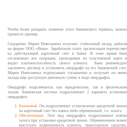
Чтобы более раскрыть значение этого банковского термина, можн
привести пример.
Сидоренко Мария Николаевна получает стабильный оклад, работа
на фирме ООО «Нива». Заработную плату организация перечисляе
на действующий карточный счет в банке. В тоже время бан
отслеживает все операции, проводимые по пластиковой карте 
видит платежеспособность своего клиента. Банк рекомендуе
заключить договор и установить овердрафт на его банковский счет
Мария Николаевна подписывает соглашение и получает по мим
оклада еще доступную денежную сумму в виде овердрафта.
Овердрафт подключается, как юридическим, так и физически
лицам. Банковская система подразумевает 2 варианта установк
овердрафта:
Бланковый.
Он подразумевает установление кредитной лини
на карточный счет без каких-либо обременений, т.е. залога.
Обеспеченный.
Этот вид овердрафта подразумевает взяти
залога при установке кредитной линии. Обременением може
выступать недвижимость клиента, транспортное средство