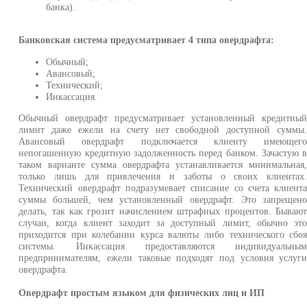
банка).
Банковская система предусматривает 4 типа овердрафта:
Обычный;
Авансовый;
Технический;
Инкассация.
Обычный овердрафт предусматривает установленный кредитны
лимит даже ежели на счету нет свободной доступной суммы
Авансовый овердрафт подключается клиенту имеющег
непогашенную кредитную задолженность перед банком. Зачастую 
таком варианте сумма овердрафта устанавливается минимальная
только лишь для привлечения и заботы о своих клиентах
Технический овердрафт подразумевает списание со счета клиент
суммы большей, чем установленный овердрафт. Это запрещен
делать, так как грозит начислением штрафных процентов. Бываю
случаи, когда клиент заходит за доступный лимит, обычно эт
приходится при колебании курса валюты либо технического сбо
системы. Инкассация предоставляются индивидуальны
предпринимателям, ежели таковые подходят под условия услуг
овердрафта.
Овердрафт простым языком для физических лиц и ИП