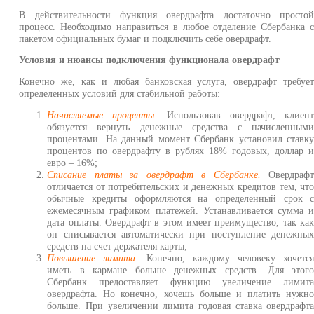
В действительности функция овердрафта достаточно просто
процесс. Необходимо направиться в любое отделение Сбербанка 
пакетом официальных бумаг и подключить себе овердрафт.
Условия и нюансы подключения функционала овердрафт
Конечно же, как и любая банковская услуга, овердрафт требуе
определенных условий для стабильной работы:
Начисляемые проценты.
Использовав овердрафт, клиен
обязуется вернуть денежные средства с начисленным
процентами. На данный момент Сбербанк установил ставк
процентов по овердрафту в рублях 18% годовых, доллар 
евро – 16%;
Списание платы за овердрафт в Сбербанке.
Овердраф
отличается от потребительских и денежных кредитов тем, чт
обычные кредиты оформляются на определенный срок 
ежемесячным графиком платежей. Устанавливается сумма 
дата оплаты. Овердрафт в этом имеет преимущество, так ка
он списывается автоматически при поступление денежны
средств на счет держателя карты;
Повышение лимита.
Конечно, каждому человеку хочетс
иметь в кармане больше денежных средств. Для этог
Сбербанк предоставляет функцию увеличение лимит
овердрафта. Но конечно, хочешь больше и платить нужн
больше. При увеличении лимита годовая ставка овердрафт