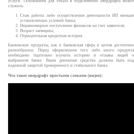
услуги. Основанием для отказа в подключение овердрафта може
служить:
Стаж работы либо осуществления деятельности ИП меньш
установленных условий банка;
Неравномерное поступление финансов на счет заявителя;
Возраст заемщика;
Отрицательная кредитная история.
Банковские продукты, как и банковская сфера в целом достаточн
разнообразны. Перед оформлением того либо иного продукт
необходимо тщательно изучить историю и отзывы людей 
выбранном банке. Ваши денежные средства должны быть по
надежной защитой проверенного и стабильного банка.
Что такое овердрафт простыми словами (видео):