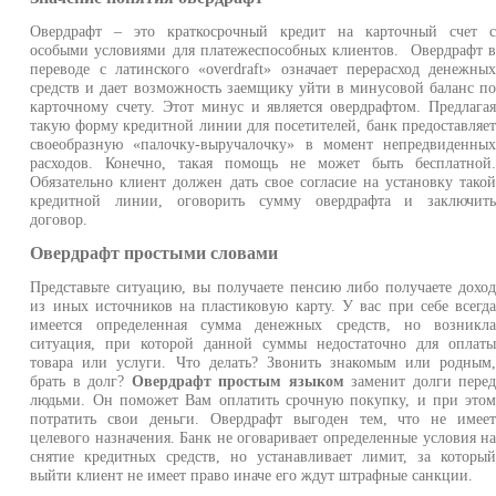
Овердрафт – это краткосрочный кредит на карточный счет 
особыми условиями для платежеспособных клиентов. Овердрафт 
переводе с латинского «overdraft» означает перерасход денежны
средств и дает возможность заемщику уйти в минусовой баланс п
карточному счету. Этот минус и является овердрафтом. Предлага
такую форму кредитной линии для посетителей, банк предоставляе
своеобразную «палочку-выручалочку» в момент непредвиденны
расходов. Конечно, такая помощь не может быть бесплатной
Обязательно клиент должен дать свое согласие на установку тако
кредитной линии, оговорить сумму овердрафта и заключит
договор.
Овердрафт простыми словами
Представьте ситуацию, вы получаете пенсию либо получаете дохо
из иных источников на пластиковую карту. У вас при себе всегд
имеется определенная сумма денежных средств, но возникл
ситуация, при которой данной суммы недостаточно для оплат
товара или услуги. Что делать? Звонить знакомым или родным
брать в долг?
Овердрафт простым языком
заменит долги пере
людьми. Он поможет Вам оплатить срочную покупку, и при это
потратить свои деньги. Овердрафт выгоден тем, что не имее
целевого назначения. Банк не оговаривает определенные условия н
снятие кредитных средств, но устанавливает лимит, за которы
выйти клиент не имеет право иначе его ждут штрафные санкции.