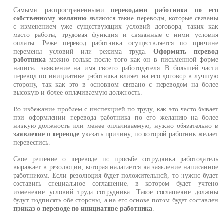
Самыми распространенными
переводами работника по ег
собственному желанию
являются такие переводы, которые связан
с изменением уже существующих условий договора, таких ка
место работы, трудовая функция и связанные с ними услови
оплаты. Реже перевод работника осуществляется по причин
перемены условий или режима труда.
Оформить перево
работника
можно только после того как он в письменной форм
написал заявление на имя своего работодателя. В большей част
перевод по инициативе работника влияет на его договор в лучшу
сторону, так как это в основном связано с переводом на боле
высокую и более оплачиваемую должность.
Во избежание проблем с инспекцией по труду, как это часто бывае
при оформлении перевода работника по его желанию на боле
низкую должность или менее оплачиваемую, нужно обязательно 
заявление о переводе
указать причину, по которой работник желае
перевестись.
Свое решение о переводе по просьбе сотрудника работодател
выражает в резолюции, которая налагается на заявление написанно
работником. Если резолюция будет положительной, то нужно буде
составить специальное соглашение, в котором будет учтен
изменение условий труда сотрудника. Такое соглашение должн
будут подписать обе стороны, а на его основе потом будет составле
приказ о переводе по инициативе работника
.