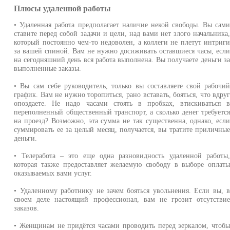
Плюсы удаленной работы
• Удаленная работа предполагает наличие некой свободы. Вы сам
ставите перед собой задачи и цели, над вами нет злого начальника
который постоянно чем-то недоволен, а коллеги не плетут интриг
за вашей спиной. Вам не нужно досиживать оставшиеся часы, есл
на сегодняшний день вся работа выполнена. Вы получаете деньги з
выполненные заказы.
• Вы сам себе руководитель, только вы составляете свой рабочи
график. Вам не нужно торопиться, рано вставать, бояться, что вдру
опоздаете. Не надо часами стоять в пробках, втискиваться 
переполненный общественный транспорт, а сколько денег требуетс
на проезд? Возможно, эта сумма не так существенна, однако, есл
суммировать ее за целый месяц, получается, вы тратите приличны
деньги.
• Телеработа – это еще одна разновидность удаленной работы
которая также предоставляет желаемую свободу в выборе оплат
оказываемых вами услуг.
• Удаленному работнику не зачем бояться увольнения. Если вы, 
своем деле настоящий профессионал, вам не грозит отсутстви
заказов.
• Женщинам не придётся часами проводить перед зеркалом, чтоб