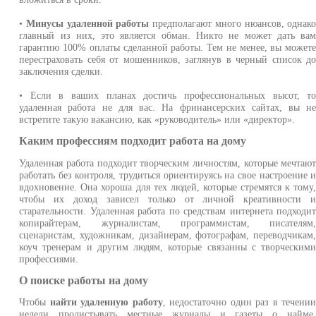
•
Минусы удаленной работы
предполагают много нюансов, однак
главный из них, это является обман. Никто не может дать ва
гарантию 100% оплаты сделанной работы. Тем не менее, вы может
перестраховать себя от мошенников, заглянув в черный список д
заключения сделки.
• Если в ваших планах достичь профессиональных высот, т
удаленная работа не для вас. На фринансерских сайтах, вы н
встретите такую вакансию, как «руководитель» или «директор».
Каким профессиям подходит работа на дому
Удаленная работа подходит творческим личностям, которые мечтаю
работать без контроля, трудиться ориентируясь на свое настроение 
вдохновение. Она хороша для тех людей, которые стремятся к тому
чтобы их доход зависел только от личной креативности 
старательности. Удаленная работа по средствам интернета подходи
копирайтерам, журналистам, программистам, писателям
сценаристам, художникам, дизайнерам, фотографам, переводчикам
коуч тренерам и другим людям, которые связанны с творческим
профессиями.
О поиске работы на дому
Чтобы
найти удаленную работу
, недостаточно один раз в течени
недели пролистывать местные журналы и газеты о найме