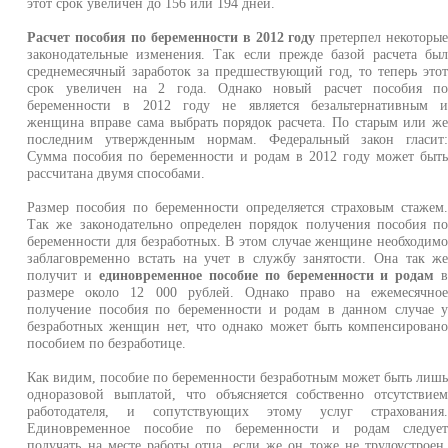
этот срок увеличен до 156 или 194 дней.
Расчет пособия по беременности в 2012 году
претерпел некоторы
законодательные изменения. Так если прежде базой расчета бы
среднемесячный заработок за предшествующий год, то теперь это
срок увеличен на 2 года. Однако новый расчет пособия п
беременности в 2012 году не является безальтернативным 
женщина вправе сама выбрать порядок расчета. По старым или ж
последним утвержденным нормам. Федеральный закон гласит
Сумма пособия по беременности и родам в 2012 году может быт
рассчитана двумя способами.
Размер пособия по беременности определяется страховым стажем
Так же законодательно определен порядок получения пособия п
беременности для безработных. В этом случае женщине необходим
заблаговременно встать на учет в службу занятости. Она так ж
получит и
единовременное пособие по беременности и родам
размере около 12 000 рублей. Однако право на ежемесячно
получение пособия по беременности и родам в данном случае 
безработных женщин нет, что однако может быть компенсирован
пособием по безработице.
Как видим, пособие по беременности безработным может быть лиш
одноразовой выплатой, что объясняется собственно отсутствие
работодателя, и сопутствующих этому услуг страхования
Единовременное пособие по беременности и родам следуе
получать на месте работы отца, если же он тоже не трудоустроен