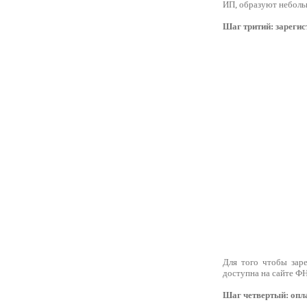
ИП, образуют небольш
Шаг тритий: зареги
Для того чтобы заре
доступна на сайте Ф
Шаг четвертый: опл