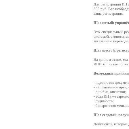
Для регистрации ИП с
800 руб. Все необход
ваша регистрация.
Шаг пятый: упрощён
Это специальный реж
системой, экономятс
заявление о переходе
Шаг шестой: регист
На данном этапе, мы 
ИНН, копия паспорта 
Возможные причины 
- недостаток докумен
- неправильное предо
- ошибки, опечатки;
- если ИП уже зареги
- судимость;
- банкротство меньше,
Шаг седьмой: получ
Документы, которые 