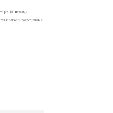
ь р/с, ИП печать ).
егая к помощи посредников и