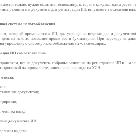
амостоятельно, нужно оплатить госпошлину, которая с каждым годом растет, т
имые реквизиты и документы для регистрации ИП, вы узнаете в отделении нало
ная система налогообложения
им, который применяется к ИП, для упрощения ведения дел и документооб
я день на налоги, позволяет проще вести бухгалтерию. При переходе на дан
 на упрощенную систему налогообложения в 2-х экземплярах.
рация ИП самостоятельно
проверяем, все ли документы собраны: заявление на регистрацию ИП в 1-м э
с пропиской на одном листе, заявление о переходе на УСН.
отказа:
тов;
ставление документов;
стрирован;
 чем год назад.
ение документов ИП
должны выдать: