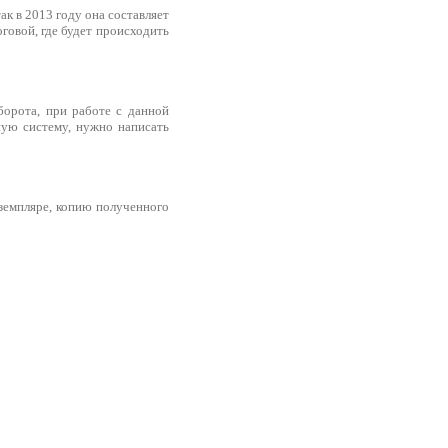
ак в 2013 году она составляет
говой, где будет происходить
орота, при работе с данной
ную систему, нужно написать
кземпляре, копию полученного