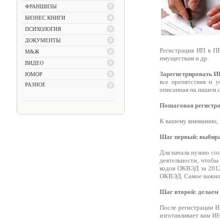
ФРАНШИЗЫ
БИЗНЕС КНИГИ
ПСИХОЛОГИЯ
ДОКУМЕНТЫ
Регистрация ИП в ПР
М&Ж
имуществам и др.
ВИДЕО
Зарегистрировать 
ЮМОР
все препятствия и у
РАЗНОЕ
описанная на нашем с
Пошаговая регистра
К вашему вниманию, 
Шаг первый: выбира
Для начала нужно со
деятельности, чтобы
кодов ОКВЭД за 2012
ОКВЭД. Самое важное
Шаг второй: делае
После регистрации И
изготавливает вам И