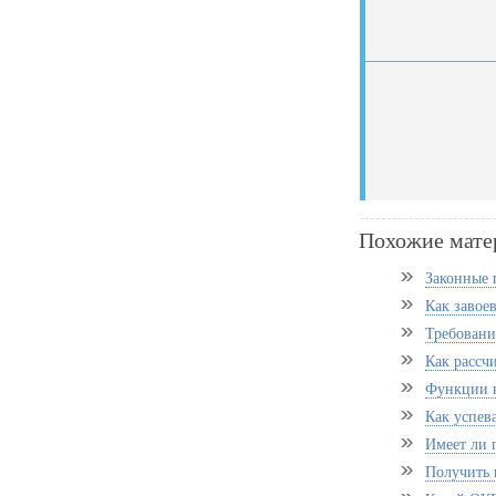
Похожие мате
Законные 
Как завое
Требовани
Как рассч
Функции 
Как успева
Имеет ли п
Получить 