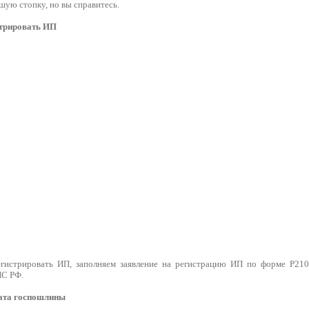
ую стопку, но вы справитесь.
стрировать ИП
гистрировать ИП, заполняем заявление на регистрацию ИП по форме Р2100
НС РФ.
ата госпошлины