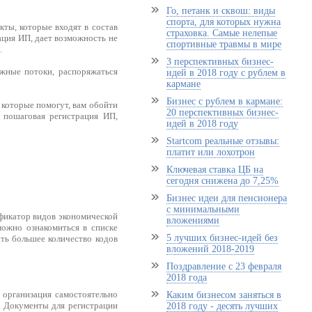
Го, петанк и сквош: виды
спорта, для которых нужна
кты, которые входят в состав
страховка. Самые нелепые
ция ИП, дает возможность не
спортивные травмы в мире
.
3 перспективных бизнес-
ежные потоки, распоряжаться
идей в 2018 году с рублем в
кармане
Бизнес с рублем в кармане:
, которые помогут, вам обойти
20 перспективных бизнес-
 пошаговая регистрация ИП,
идей в 2018 году
Startcom реальные отзывы:
платит или лохотрон
Ключевая ставка ЦБ на
сегодня снижена до 7,25%
Бизнес идеи для пенсионера
с минимальными
фикатор видов экономической
вложениями
можно ознакомиться в списке
5 лучших бизнес-идей без
ть большее количество кодов
вложений 2018-2019
Поздравление с 23 февраля
2018 года
я организация самостоятельно
Каким бизнесом заняться в
. Документы для регистрации
2018 году - десять лучших