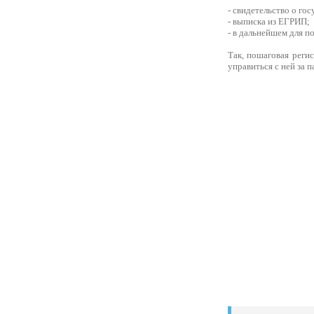
- свидетельство о го
- выписка из ЕГРИП;
- в дальнейшем для по
Так, пошаговая реги
управиться с ней за п