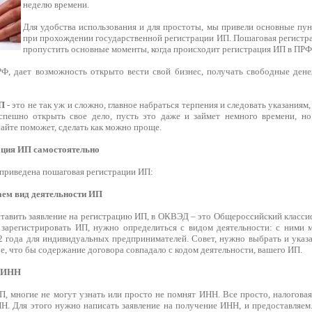
неделю времени.
Для удобства использования и для простоты, мы привели основные пун
при прохождении государственной регистрации ИП. Пошаговая регистра
пропустить основные моменты, когда происходит регистрация ИП в ПРФ
Ф, дает возможность открыто вести свой бизнес, получать свободные ден
ИП
- это не так уж и сложно, главное набраться терпения и следовать указаниям
спешно открыть свое дело, пусть это даже и займет немного времени, но
айте поможет, сделать как можно проще.
ция ИП самостоятельно
приведена пошаговая регистрации ИП:
ем вид деятельности ИП
ставить заявление на регистрацию ИП, в ОКВЭД – это Общероссийский класси
 зарегистрировать ИП, нужно определиться с видом деятельности: с ними 
 года для индивидуальных предпринимателей. Совет, нужно выбрать и указа
, что бы содержание договора совпадало с кодом деятельности, вашего ИП.
м ИНН
П, многие не могут узнать или просто не помнят ИНН. Все просто, налогова
НН. Для этого нужно написать заявление на получение ИНН, и предоставляем