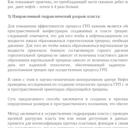
Как показывает практика, по преобладающей части скважин дебит ж
раз, дают нефти – почти в 4 раза больше.
3) Направленный гидравлический разрыв пласта:
Для повышения эффективности процесса ГРП важным является обе
пространственной конфигура­ции создаваемых в пласте трещин.
следований отмечается, что для того чтобы в нефтенасыщенном пл
жидкости начала образовываться горизонтальная трещина, необходи
давление. Для того же чтобы начала образовываться вертикаль­ная 
жидкости превзошло бо­ковую составляющую горного давления
горизонтальной трещины не зависит от величины пластового давлен
образования вертикальной трещины зависит от величины пластового
день нет надежной технологии, обеспечивающей заданную 
расположения трещин при осуще­ствлении процесса ГРП.
В связи с этим в научно-техническом кооперативном центре Неф
проведены исследования по созданию технологии процесса ГРП с о
и пространственной ориентации образующейся трещи­ны.
Суть предлагаемого способа заключается в создании в прискв
определенных размеров и простран­ственного положения, что обесп
Метод заключается в осуществлении гидроразрыва пласта с проведе
щелевой разгрузки пласта тем или иным доступным в данных
примется для интенсификации притока пластовых флюидов к сква
как самостоятельно, так и в сочетании с другими методами улучше