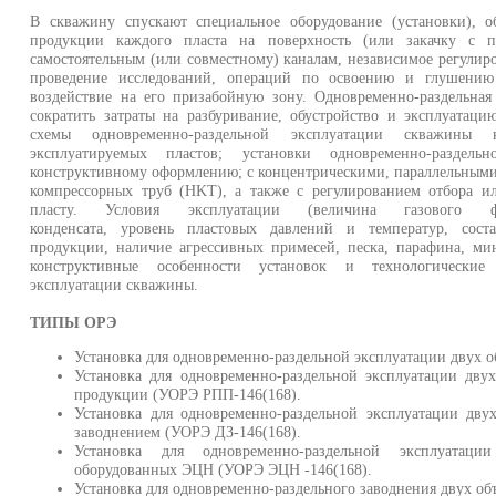
В скважину спускают специальное оборудование (установки), о
продукции каждого пласта на поверхность (или закачку с 
самостоятельным (или совместному) каналам, независимое регулиро
проведение исследований, операций по освоению и глушению 
воздействие на его призабойную зону. Одновременно-раздельная
сократить затраты на разбуривание, обустройство и эксплуатаци
схемы одновременно-раздельной эксплуатации скважины 
эксплуатируемых пластов; установки одновременно-раздел
конструктивному оформлению; с концентрическими, параллельными
компрессорных труб (HKT), а также с регулированием отбора и
пласту. Условия эксплуатации (величина газового ф
конденсата, уровень пластовых давлений и температур, сост
продукции, наличие агрессивных примесей, песка, парафина, мин
конструктивные особенности установок и технологические 
эксплуатации скважины.
ТИПЫ ОРЭ
Установка для одновременно-раздельной эксплуатации двух о
Установка для одновременно-раздельной эксплуатации дву
продукции (УОРЭ РПП-146(168).
Установка для одновременно-раздельной эксплуатации дв
заводнением (УОРЭ ДЗ-146(168).
Установка для одновременно-раздельной эксплуатац
оборудованных ЭЦН (УОРЭ ЭЦН -146(168).
Установка для одновременно-раздельного заводнения двух об