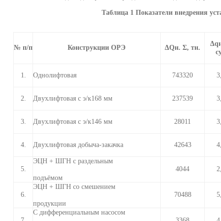
Таблица 1 Показатели внедрения уст
Δ
q
№ п/п
Конструкции ОРЭ
ΔQн. Σ, тн.
с
Однолифтовая
1.
743320
3
Двухлифтовая с э/к168 мм
2.
237539
3
Двухлифтовая с э/к146 мм
3.
28011
3
Двухлифтовая добыча-закачка
4.
42643
4
ЭЦН + ШГН с раздельным
5.
4044
2
подъёмом
ЭЦН + ШГН со смешением
6.
70488
5
продукции
С дифференциальным насосом
7.
3368
4