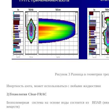
Рисунок 3 Разница в геометрии тр
Инертность азота, может использоваться с любыми жидкостями
2)Технология
Clear
-
FRAC
Безполимерная система на основе воды состоится из ВПАВ (вяз
веществ)