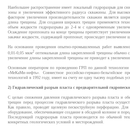
Наибольшее распространение имеет локальный гидроразрыв для сн
зоны и увеличения эффектив­ного радиуса скважины. Для высоко
фактором увеличения производительности скважин является шир
длина трещины. Для созда­ния широких трещин применяется техно
объем жидкости гидроразрыва до 2-4 м с одновременным увеличе
Осаждение проппоната на конце трещины препятствует увеличени
закачке жидкости, содержащей проппонат, происходит уве­личение
На основании проведения опытно-промышленных работ выявле­но
2
0,01-0,05 мкм
оптимальная длина закрепленной трещины обычно сос
увеличение длины закрепленной трещины не приводит к увеличени
Основным оператором по проведению ГРП по данной техноло­гии
«МеКаМи-нефть». Совме­стное российско-германо-бельгийское п
технологий в 1992 году, имеет на счету не одну тысячу подоб­ных 
2) Гидравлический разрыв пласта с предварительной гидропеск
С целью снижения давления гидравлического разрыва пласта и об
трещин перед процессом гидравлического разрыва пласта осущес
Как правило, проводят щелевую пескоструйную перфорацию. Для 
оборудование, обеспечивающее создание в обсадной колонне и поро
Последующий гидроразрыв пласта производится по обычной техн
конкретных геологических условий и месторождений.