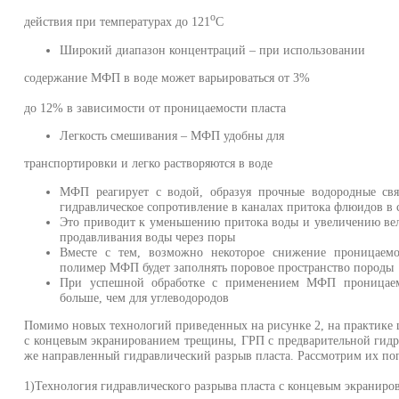
о
действия при температурах до 121
С
Широкий диапазон концентраций – при использовании
содержание МФП в воде может варьироваться от 3%
до 12% в зависимости от проницаемости пласта
Легкость смешивания – МФП удобны для
транспортировки и легко растворяются в воде
МФП реагирует с водой, образуя прочные водородные свя
гидравлическое сопротивление в каналах притока флюидов в
Это приводит к уменьшению притока воды и увеличению вел
продавливания воды через поры
Вместе с тем, возможно некоторое снижение проницаемос
полимер МФП будет заполнять поровое пространство породы
При успешной обработке с применением МФП проницаем
больше, чем для углеводородов
Помимо новых технологий приведенных на рисунке 2, на практике
с концевым экранированием трещины, ГРП с предварительной гидр
же направленный гидравлический разрыв пласта. Рассмотрим их по
1)Технология гидравлического разрыва пласта с концевым экранир