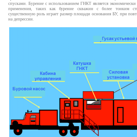
спусками. Бурение с использованием ГНКТ является экономически
применения, таких как бурение скважин с более тонким ств
существенную роль играет размер площади основания БУ, при пов
на депрессии.