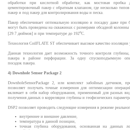
обработки при кислотной обработке, как мостовая пробка
цементировочный пакер с обратным клапаном, где несколько типов 
пакер и под пакер для контролирования воды и песка.
Пакер обеспечивает оптимальную изоляцию и посадку даже при 
могут быть проведены на скважинах с размерами обсадной колонны 
о
[29.7 дюймов] и при температуре до 192
С.
Технология CoilFLATE ST обеспечивает высокое качество изоляции 
Данная технология дает возможность точного контроля глубины
пакера в районе перфорации. За одну спускоподъемную о
посадок пакера.
4) Downhole Sensor Package 2
DownholeSensorPackage 2, или комплект забойных датчиков, пре
позволяет получать точные измерения для оптимизации опера
включает в себя набор оборудования, применимый для разных вид
получения данных о корреляции глубины и геофизических параметр
DSP2 позволяет проводить следующие измерения в режиме реальног
внутреннее и внешнее давление,
температура в данной позиции,
точная глубина оборудования, основанная на данных ло