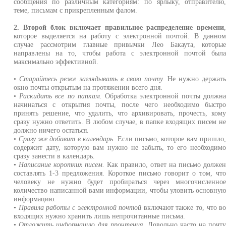
сообщения по различным категориям: по ярлыку, отправителю
теме, письмам с прикрепленным фалом.
2. Второй блок включает правильное распределение времени
которое выделяется на работу с электронной почтой. В данно
случае рассмотрим главные привычки Лео Бакаута, которы
направлены на то, чтобы работа с электронной почтой был
максимально эффективной.
•
Старайтесь реже заглядывать в свою почту.
Не нужно держат
окно почты открытым на протяжении всего дня.
•
Раскидать все по папкам.
Обработка электронной почты должн
начинаться с открытия почты, после чего необходимо быстр
принять решение, что удалить, что архивировать, прочесть, ком
сразу нужно ответить. В любом случае, в папке входящих писем н
должно ничего остаться.
•
Сразу же добавит в календарь.
Если письмо, которое вам пришло
содержит дату, которую вам нужно не забыть, то его необходим
сразу занести в календарь.
•
Написание коротких писем.
Как правило, ответ на письмо долже
составлять 1-3 предложения. Короткое письмо говорит о том, чт
человеку не нужно будет пробираться через многочисленно
количество написанной вами информации, чтобы уловить основну
информацию.
•
Правила работы с электронной почтой
включают также то, что в
входящих нужно хранить лишь непрочитанные письма.
•
Отложить информацию для прочтения.
Довольно часто на почт