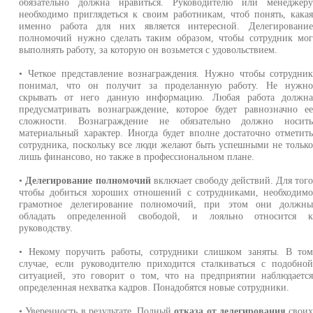
обязательно должна нравиться. Руководителю или менеджер
необходимо приглядеться к своим работникам, чтоб понять, кака
именно работа для них является интересной. Делегировани
полномочий нужно сделать таким образом, чтобы сотрудник мо
выполнять работу, за которую он возьмется с удовольствием.
• Четкое представление вознаграждения. Нужно чтобы сотрудни
понимал, что он получит за проделанную работу. Не нужн
скрывать от него данную информацию. Любая работа должн
предусматривать вознаграждение, которое будет равнозначно е
сложности. Вознаграждение не обязательно должно носит
материальный характер. Иногда будет вполне достаточно отметит
сотрудника, поскольку все люди желают быть успешными не тольк
лишь финансово, но также в профессиональном плане.
•
Делегирование полномочий
включает свободу действий. Для тог
чтобы добиться хороших отношений с сотрудниками, необходим
грамотное делегирование полномочий, при этом они должн
обладать определенной свободой, и лояльно относится 
руководству.
• Некому поручить работы, сотрудники слишком заняты. В то
случае, если руководителю приходится сталкиваться с подобно
ситуацией, это говорит о том, что на предприятии наблюдаетс
определенная нехватка кадров. Понадобятся новые сотрудники.
• Уверенность в результате. Полный
отказа от делегирования
свои