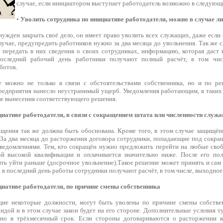
случае, если инициатором выступает работодатель возможно в следующ
•
Уволить сотрудника по инициативе работодателя, можно в случае л
нужден закрыть своё дело, он имеет право уволить всех служащих, даже есл
лучае, предупредить работников нужно за два месяца до увольнения. Так же
и передать в них сведения о своих сотрудниках, информацию, которая даст
оследний рабочий день работники получают полный расчёт, в том чис
боток.
е можно не только в связи с обстоятельствами собственника, но и по ре
предприятия нанесло неустранимый ущерб. Уведомления работающим, в таких 
е вынесения соответствующего решения.
циативе работодателя, в связи с сокращением штата или численности служ
щения так же должна быть обоснована. Кроме того, в этом случае защищён
 За два месяца до расторжения договора сотрудники, попадающие под сокра
едомлениями. Тем, кто сокращён нужно предложить перейти на любые своб
й высокой квалификации и оплачивается значительно ниже. После его пол
ть уйти раньше (досрочное увольнение).Такое решение может принять и сам 
, в последний день работы сотрудники получают расчёт, в том числе, выходное
циативе работодателя, по причине смены собственника
щие некоторые должности, могут быть уволены по причине смены собстве
ндой и в этом случае закон будет на его стороне. Дополнительные условия т
но в трёхмесячный срок. Если стороны договариваются о расторжении к