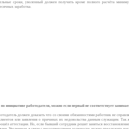
ельные сроки, уволенный должен получить кроме полного расчёта миниму
есячных заработка.
 по инициативе работодателя, можно если первый не соответствует занима
ботодатель должен доказать что со своими обязанностями работник не справл
клиентов или заявления о причинах их недовольства данным служащим. Так 
прошёл аттестации. Но, если бывший сотрудник решит заняться восстановлени
лен. Уволенным, в связи с несоответствием должности, нужно предложить вак