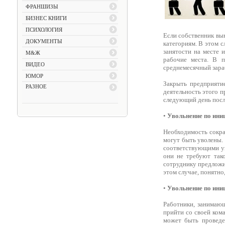
ФРАНШИЗЫ
БИЗНЕС КНИГИ
ПСИХОЛОГИЯ
Если собственник вы
ДОКУМЕНТЫ
категориям. В этом с
занятости на месте 
М&Ж
рабочие места. В п
ВИДЕО
среднемесячный зара
ЮМОР
Закрыть предприяти
РАЗНОЕ
деятельность этого 
следующий день посл
•
Увольнение по ини
Необходимость сокра
могут быть уволены.
соответствующими ув
они не требуют тако
сотруднику предложи
этом случае, понятно
•
Увольнение по ини
Работники, занимаю
прийти со своей кома
может быть проведе