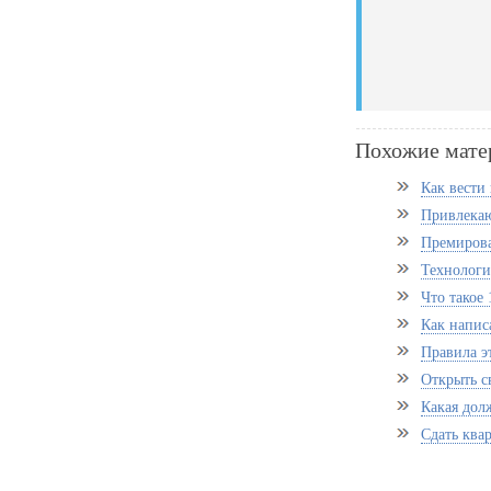
Похожие мате
Как вести
Привлекаю
Премирова
Технологи
Что такое 
Как напис
Правила э
Открыть с
Какая дол
Сдать ква