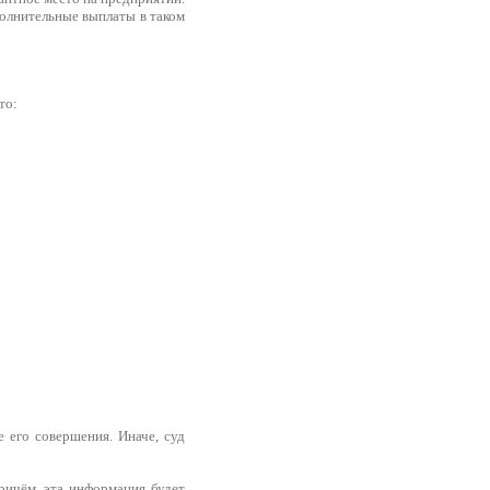
полнительные выплаты в таком
то:
 его совершения. Иначе, суд
причём, эта информация будет