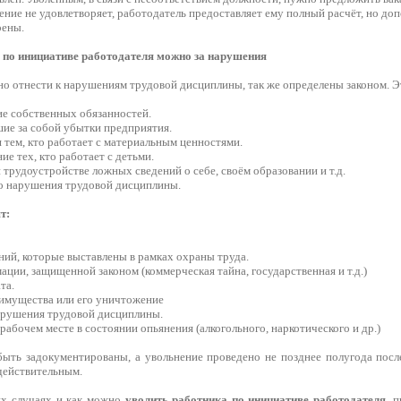
ение не удовлетворяет, работодатель предоставляет ему полный расчёт, но до
рены.
 по инициативе работодателя можно за нарушения
но отнести к нарушениям трудовой дисциплины, так же определены законом. Э
ие собственных обязанностей.
шие за собой убытки предприятия.
 тем, кто работает с материальным ценностями.
ие тех, кто работает с детьми.
 трудоустройстве ложных сведений о себе, своём образовании и т.д.
о нарушения трудовой дисциплины.
т:
ий, которые выставлены в рамках охраны труда.
ации, защищенной законом (коммерческая тайна, государственная и т.д.)
та.
имущества или его уничтожение
арушения трудовой дисциплины.
 рабочем месте в состоянии опьянения (алкогольного, наркотического и др.)
ть задокументированы, а увольнение проведено не позднее полугода после
действительным.
ких случаях и как можно
уволить работника по инициативе работодателя
, 