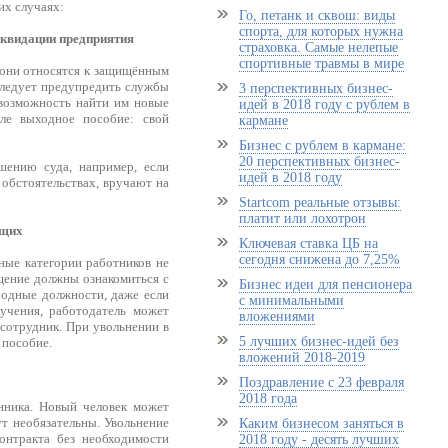
их случаях:
Го, петанк и сквош: виды
спорта, для которых нужна
иквидации предприятия
страховка. Самые нелепые
спортивные травмы в мире
и они относятся к защищённым
 следует предупредить службы
3 перспективных бизнес-
 возможность найти им новые
идей в 2018 году с рублем в
ле выходное пособие: свой
кармане
Бизнес с рублем в кармане:
20 перспективных бизнес-
шению суда, например, если
идей в 2018 году
обстоятельствах, вручают на
Startcom реальные отзывы:
платит или лохотрон
ащих
Ключевая ставка ЦБ на
сегодня снижена до 7,25%
ные категории работников не
щение должны ознакомиться с
Бизнес идеи для пенсионера
одные должности, даже если
с минимальными
учения, работодатель может
вложениями
сотрудник. При увольнении в
5 лучших бизнес-идей без
 пособие.
вложений 2018-2019
Поздравление с 23 февраля
2018 года
нника. Новый человек может
ут необязательны. Увольнение
Каким бизнесом заняться в
онтракта без необходимости
2018 году - десять лучших