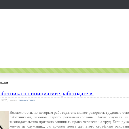
дателя
аботника по инициативе работодателя
: 3792, Раздел:
Бизнес-статьи
Возможности, по которым работодатель может разорвать трудовые отн
работниками, законом строго регламентированы. Таких случаев не
законодательство призвано защищать право человека на труд. Если руко
кем-то из служащих, он должен иметь для этого серьёзные основан