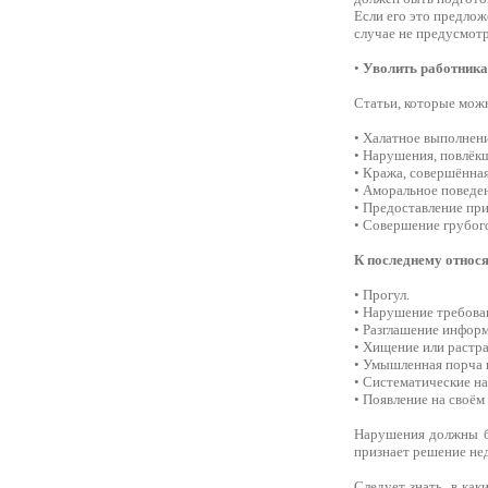
Если его это предлож
случае не предусмот
•
Уволить работника
Статьи, которые мож
• Халатное выполнен
• Нарушения, повлёк
• Кража, совершённая
• Аморальное поведен
• Предоставление при
• Совершение грубог
К последнему относя
• Прогул.
• Нарушение требован
• Разглашение информ
• Хищение или растра
• Умышленная порча 
• Систематические н
• Появление на своём
Нарушения должны бы
признает решение не
Следует знать, в ка