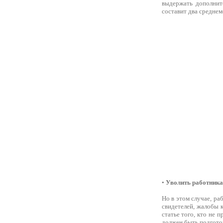
выдержать дополнит
составит два среднем
•
Уволить работника
Но в этом случае, ра
свидетелей, жалобы 
статье того, кто не 
должен быть подготов