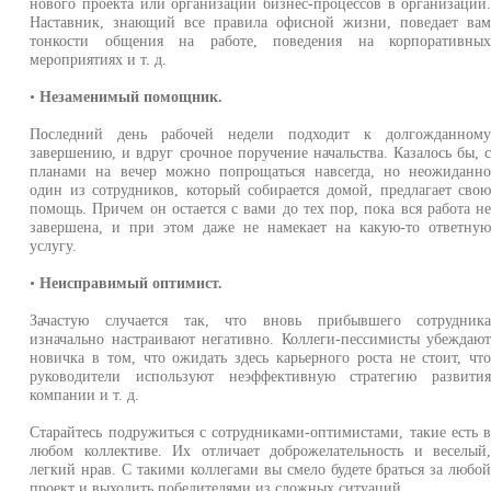
нового проекта или организации бизнес-процессов в организации
Наставник, знающий все правила офисной жизни, поведает ва
тонкости общения на работе, поведения на корпоративны
мероприятиях и т. д.
•
Незаменимый помощник.
Последний день рабочей недели подходит к долгожданном
завершению, и вдруг срочное поручение начальства. Казалось бы, 
планами на вечер можно попрощаться навсегда, но неожиданн
один из сотрудников, который собирается домой, предлагает сво
помощь. Причем он остается с вами до тех пор, пока вся работа н
завершена, и при этом даже не намекает на какую-то ответну
услугу.
•
Неисправимый оптимист.
Зачастую случается так, что вновь прибывшего сотрудник
изначально настраивают негативно. Коллеги-пессимисты убеждаю
новичка в том, что ожидать здесь карьерного роста не стоит, чт
руководители используют неэффективную стратегию развити
компании и т. д.
Старайтесь подружиться с сотрудниками-оптимистами, такие есть 
любом коллективе. Их отличает доброжелательность и веселый
легкий нрав. С такими коллегами вы смело будете браться за любо
проект и выходить победителями из сложных ситуаций.