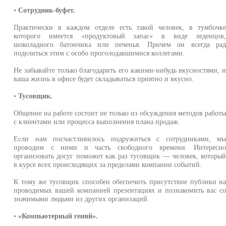
•
Сотрудник-буфет.
Практически в каждом отделе есть такой человек, в тумбочк
которого имеется «продуктовый запас» в виде леденцов
шоколадного батончика или печенья. Причем он всегда ра
поделиться этим с особо проголодавшимися коллегами.
Не забывайте только благодарить его какими-нибудь вкусностями, 
ваша жизнь в офисе будет складываться приятно и вкусно.
•
Тусовщик.
Общение на работе состоит не только из обсуждения методов работ
с клиентами или процесса выполнения плана продаж.
Если нам посчастливилось подружиться с сотрудниками, м
проводим с ними и часть свободного времени. Интересн
организовать досуг поможет как раз тусовщик — человек, которы
в курсе всех происходящих за пределами компании событий.
К тому же тусовщик способен обеспечить присутствие публики н
проводимых вашей компанией презентациях и познакомить вас с
значимыми людьми из других организаций.
•
«Компьютерный гений».